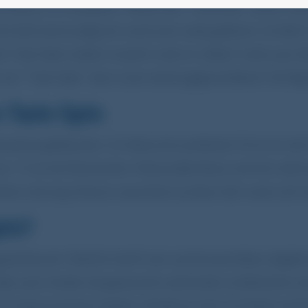
l heb je 243 winlijnen. Heb je dus ‘’volle bak’’ op de 
t heel eenvoudig net zoals een oude gokkast. Je hebt 
Twin Spin anders maakt is dat er altijd 2 reels aan el
s als ‘’Twin Spin’’ dan is een winst gegarandeerd. De B
 Twin Spin
erwetse gokkasten. Zo heb je de symbolen 9 tot en met 
l, 7’s en de Diamanten. Natuurlijk heb je ook het wil
deze ook erg schaars waardoor je deze niet vaak zult z
pin?
goed bevalt. NetEnt heeft een aantal pareltjes uitgebra
pin wat minder de gewoonte winnende combinaties neer
om lang te kunnen spelen. Omdat je met 243 lijnen werk