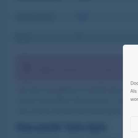
Aantal winlijnen
243
Reels
5
Opgelet! Deelname voor online casino b
Doo
Twin Spin is een gokkast van NetEnt die je onlin
Als
wor
reels en 243 winlijnen. Elke spin zijn er 2 reels
reels. En daar pak je bij Twin Spin de grote winst
Hoe werkt Twin Spin