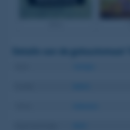
Narcos
7
Details van de gokautomaat 
Name
TwinSpin
Provider
NetEnt
Thema
Gokkasten
Payout percentage
96,6%