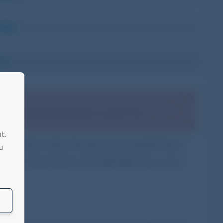
Nee
Ja
? Stop op tijd! Gokken is vanaf 18+
t.
l populair is door de eenvoud. Je speelt met 5
u
n. Deze reels kunnen zich uitbreiden naar wel 5