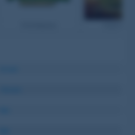
Primal Megaways
Temple of Trea
25 cent
125 euro
Nee
Nee