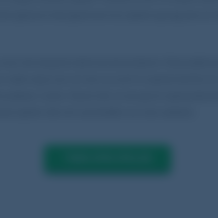
weet gewoon heel goed wat hun spelers graag zien en 
onze site de gratis demoversie proberen. Natuurlijk kun
aden wij je aan om een account te openen bij Das Ist. J
etrouwbaar casino. Naast dat ze een groot spelaanbod
we spelers die zich aanmelden via onze website.
TWIN SPIN SPELEN