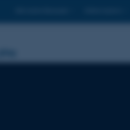
Alle Casino Bonussen
Online Casino’s
play