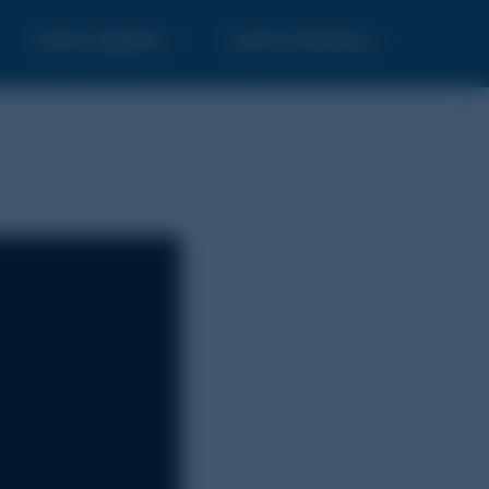
Casino Spellen
Casino Reviews