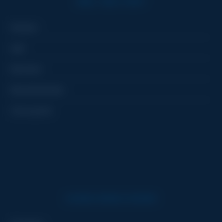
SNEL VAN START
Reviews
Gids
Bonussen
Betaalmethodes
5 Euro gratis
CASINO BONUS RADAR