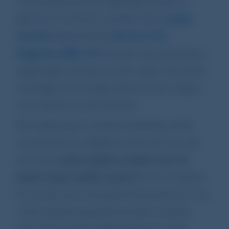
vanzelfsprekend wel ingelogd worden en
gekocht of verkocht worden. Deze
crypto
munten
(bijvoorbeeld;
Bitcoin
,
ETH
,
Dogecoin
,
BNB
,
LTC
) kunnen ook op papieren
opgeslagen worden via QR-codes. Dit vinden
sommigen ook handig, sinds het dan veilig is
voor hackers en het internet.
Met lage prijzen, simpele handeling, snelle
transacties en veiligheid is het niet raar dat
een hoop
casino spelers zoeken naar de
beste crypto wallet casino's
om in te spelen.
Er kan dan met echt geld slotmachines en live
casino spellen gespeeld worden, terwijl je
weet dat de persoonlijke gegevens veilig