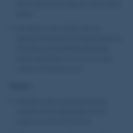
aan te maken en te beginnen met je crypto
wallet.
De meeste crypto wallets zijn ook
apparaat vriendelijk. Er kan gemakkelijk via
de telefoon of tablet betaald worden
zonder alle details in te voeren van een
creditcard of banknummer.
Nadelen:
Sommige crypto casino's geven geen
bonussen uit aan spelers die via deze
manier voor het eerst storten.