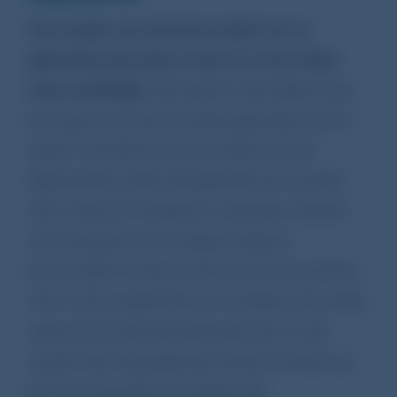
Het vinden van de beste wallet om te
gebruiken bij online casino's is niet altijd
even makkelijk.
Elke speler moet kijken naar
het type munt dat ze willen gebruiken om te
spelen. Daarbij hoort natuurlijk ook een
bijpassende wallet die gebruikt kan worden.
Het is daarom handig om meerdere wallets
uit te proberen om te kijken welke je
persoonlijk het fijnst vindt om mee te werken.
Het is ook aangeraden om te kijken met welke
apparaat je hiermee bezig wilt zijn. Er zijn
wallets die enkel gebruikt kunnen worden op
pc's en natuurlijk ook wallets die