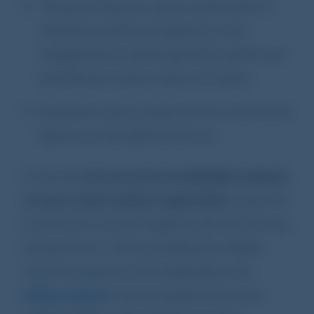
Terwijl de meeste crypto casino's één of
meerdere wallets accepteren, is het
mogelijk dat je meest gebruikte wallet niet
beschikbaar is bij je casino van keuze.
Bij enkele crypto wallet komen er kosten bij
kijken voor het gebruik hiervan.
Er zijn dus
een aantal aantrekkelijke redenen
om een crypto wallet te gebruiken
, maar het
is slim om er van de hoogte te zijn dat het nog
niet perfect is. Het is namelijk een redelijk
recent concept om dit te gebruiken voor
online casino's
. Voor de spelers die al een