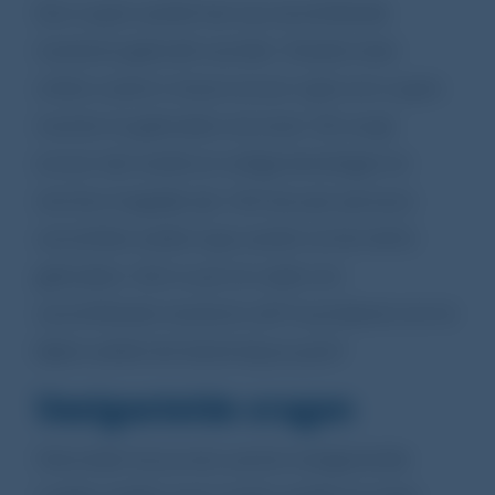
Een crypto wallet kan op verschillende
manieren gebruikt worden. Steeds meer
online casino's staan ervoor open om crypto
munten te gebruiken als inzet. Dit zorgt
ervoor dat snelle en veilige betalingen en
storten mogelijk zijn. Het kan per persoon
verschillen welke type wallet ze het liefst
gebruiken. Het is aan te raden om
verschillende manieren zelf te proberen om te
kijken welke het beste bij jou past!
Veelgestelde vragen
Hieronder kun je een aantal veelgestelde