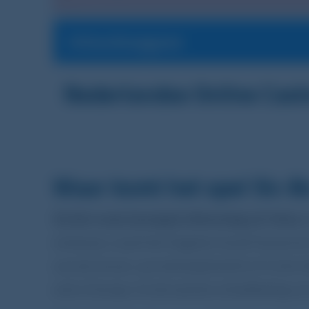
Inhoudsopgave
Nederlandse Online Casi
Waar komt het spel Sic-B
Sic Bo is een kansspel afkomstig uit China
d
ontstaan, zoals het Engelse Grand Hazard e
van de straat, aan de keukentafel of in het l
ook in Europa. En de laatste ontwikkeling van 