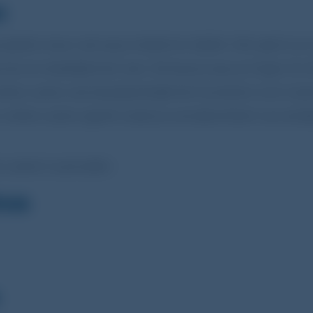
n
p spelen maar ook op je mobiel en tablet. Het spel is 
mooi en duidelijk kunt zien. De keuze waar je Super Sic B
ine casino ook daadwerkelijk het Evolution Live Casin
r online casino speelt zodat je verzekerd bent van eerlij
o casino’s aanraden:
nos