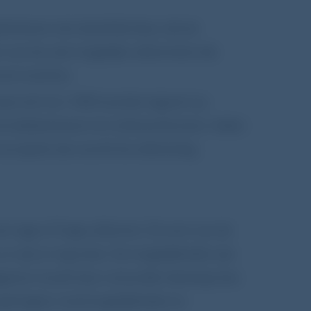
elstenen met dezelfde kleur, die de
en van de vele mogelijke uitkomsten die
unt inzetten.
ussen de 0 en 1000 worden ingezet op
de dobbelstenen tot stilstand komen. Indien
oorspeld, dan wordt de uitbetaling
 een lage of hoge uitkomst. De som van de
er zijn er nog meer. De mogelijkheden zijn
geven, houdt daar natuurlijk rekening mee.
 spelregels, inzetmogelijkheden en