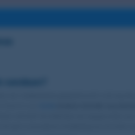
nos
o vandaan?
at met 3 dobbelstenen gespeeld wordt. In de loop der j
n Chuck-A-Luck.
Sic Bo
betekent letterlijk ‘waardevol
okale café heeft dit dobbelspel zijn weg gevonden naar 
dit spel is natuurlijk de ontwikkeling naar de online ca