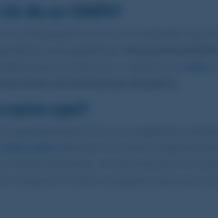
n Sic Bo en CRAPS?
ino’s wordt gespeeld, zo is er ook het bekende Craps. Er
ngewikkelde inzetmogelijkheden.
Het grootste verschil 
obbelstenen in Sic Bo maar 1x ‘gerold’ en in
Craps
is
 dan Sic Bo, wat echt een puur kansspel is
.
 casino spel?
n het eeuwenoude spel Sic Bo, dat aangeboden wordt d
e
online casino
dobbelspel. Het wordt live gepresenteerd
el in stijl kunt deelnemen. Het spel wordt door een man
r niet gerold. Ze zitten in een glazen stolp waarvan 