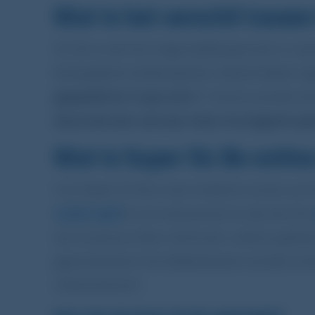
Wat is het verschil tusse
Sic Bo is niet het enige dobbelspel dat in cas
belangrijkste dobbelspellen. Beide hebben i
gespeeld en Craps met 2.
Tevens worden de d
daarmee dan ook een meer strategisch spel
Wat is Super Sic Bo online
Live Super Sic Bo is een moderne versie va
casino spel
en om wel precies te zijn een liv
een oosterse sfeer uitstraalt, zodat je gehe
gepresenteerd. De dobbelstenen worden echte
stilstand komt.