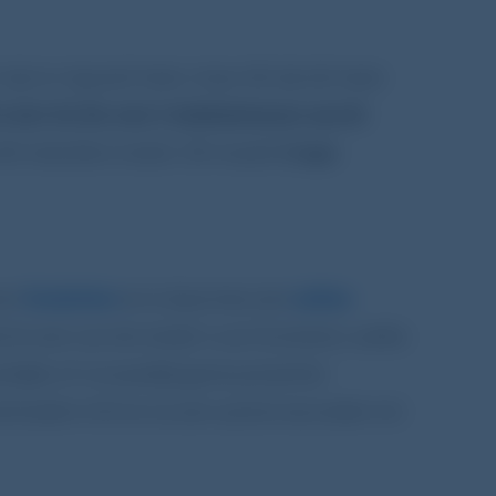
 zijn er nog wel meer, maar dit zijn de twee
is dat Sic Bo met 3 dobbelstenen wordt
 dit meerdere malen. Dit maakt
Craps
oor
Evolution
en is daarmee een
online
 in een van de studio’s van Evolution, welke
nelijke of vrouwelijk game presenter
de bodem trilt en na een aantal seconden tot