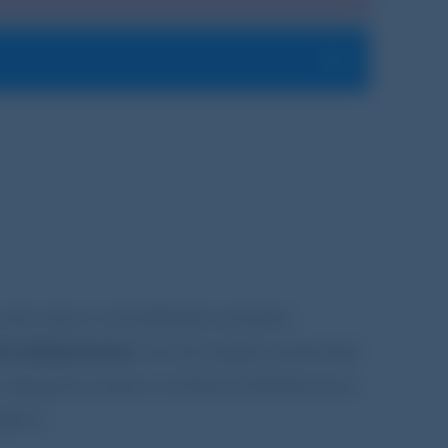
[
]
aren zijn er verschillende varianten
le dobbelstenen’.
Van het spelen op de hoek
alle grote casino’s in Azië en Amerika en nu
sino’s.