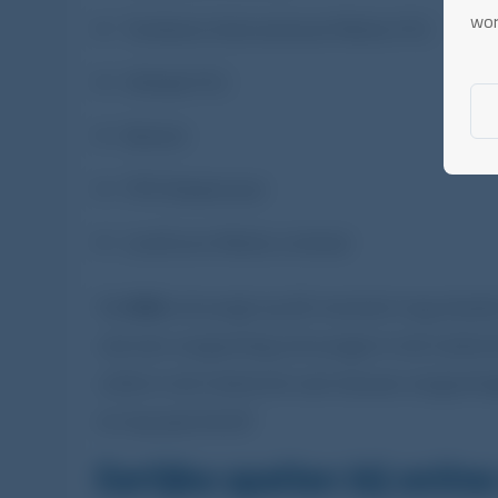
wor
Tombola International Malta PLC
Hillside PLC
Betent
FPO Nederland
LiveScore Malta Limited
De
KSA
ontvangt op dit moment nog steeds 
ook een vergunning ontvangen in de toekom
zullen in de toekomst wel nieuwe vergunni
en erg spannend!
Eerlijke spellen bij online