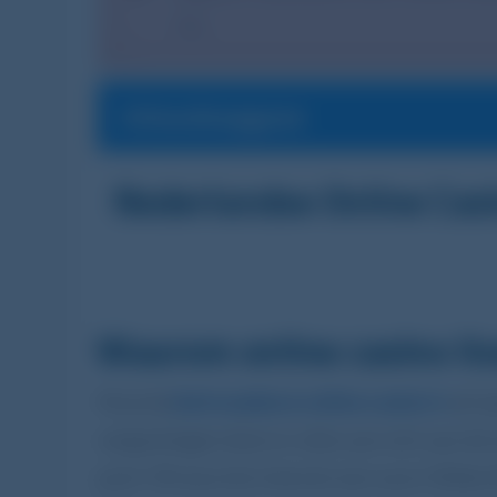
18+
Inhoudsopgave
Nederlandse Online Cas
Waarom online casino lice
Als je bij
betrouwbare online casino’s
wil s
vergunningen doen er alles aan zich aan de w
jaren ’00 was het internet een soort Wilde 