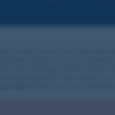
d
? Een avondje uit naar het casino, of gewoon lekker t
en spannende ervaring. Maar of je nu een online gokkast
 je kans maakt op echt geld en dat je het casino kunt 
erlandse Kansspelautoriteit. Maar wie bepaalt wat er 
sino licenties
! We leren je waar je naar moet kijken bij
no bonussen is vanaf 24 jaar of ouder. Wat kost gokken