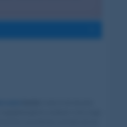
[
]
ne casino
licentie
. Casino’s met de juiste
 mogelijkheid geld te verdienen. In de vroege
k beseften verschillende overheden dat het