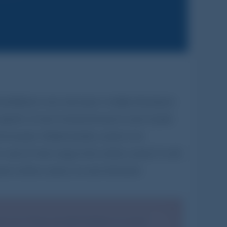
huisblijven voor een paar rondjes blackjack
 speelt, of een fruitautomaat in een fysiek
vertrouwen. Nederlandse casino’s en
wel of niet mag in het online casino? In dit
 een online casino, en wat de beste
 jou? Stop op tijd! Gokken is vanaf