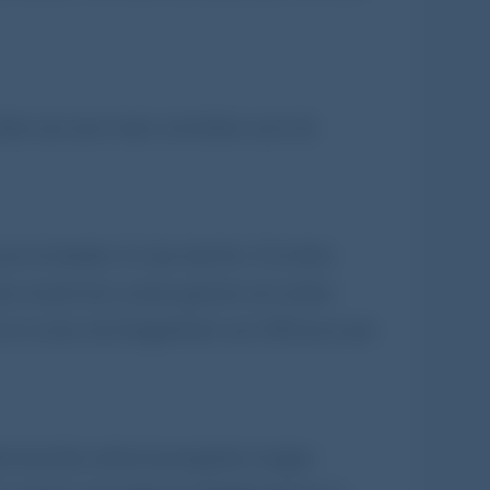
ullen we wat meer vertellen over de
 te bieden. Er zijn slechts 10 online
us zowel live casino games als online
er is een stortingslimiet van 500 euro per
derland die online kansspelen mogen