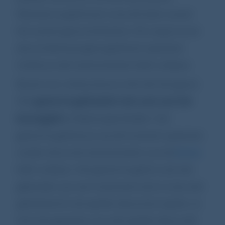
Wanneer je geld inzet zul je dit doen vanuit
het samen gevormd balans. Dit zorgt ervoor
dat je helemaal geen geld kunt opnemen
totdat je alle inzetvereisten hebt voldaan.
Bij een non-sticky bonus is dit niet het geval.
Het
gestorte geld plakt niet vast aan het
bonusgeld
en blijven gescheiden. Het
gestorte geld kan je op elk moment opnemen
zonder dat je de inzetvereisten van de
bonus
hebt voldaan. Het gestorte geld is ook niet
gebonden aan een maximale inzet en dus niet
gelimiteerd in de spellen die je kunt spelen. Je
kunt dus genieten van alle spellen die je wilt