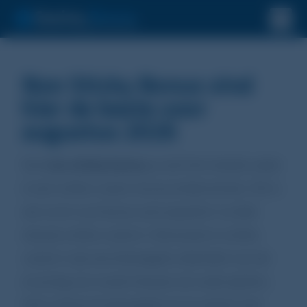
Non Sticky Bonus vind
hier de beste voor
augustus 2026
Een
non sticky bonus
, je ziet het steeds vaker
in een online casino tevoorschijn komen. Dit is
een vorm van bonus wat populair is onder
nieuwe online casino’s. Bonussen in online
casino’s zijn een belangrijk onderdeel van de
ervaring van zowel nieuwe als oude spelers.
Het is daarom belangrijk om te weten wat