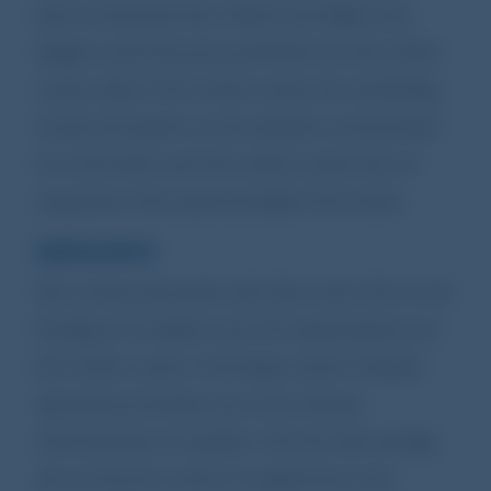
data te beschermen. Neem een kijkje naar
dingen zoals het privacybeleid van het online
casino, kijk of het online casino de verbinding
tussen de spelers en de website versleutelen
en controleer wat het online casino kan of
mag doen met je persoonlijke informatie.
Spelaanbod
Non-sticky bonussen zijn leuk, maar het is ook
handig om te kijken naar het spelaanbod van
het online casino. Sommige casino’s bieden
speciale promoties aan voor nieuwe
slotmachines of spellen. Het kan dus handig
zijn om bij een casino te registreren met