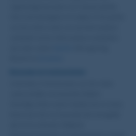
regelmatige bonussen voor nieuwe spellen.
Ook is het belangrijk om te kijken of de spellen
van het online casino van een betrouwbare
aanbieder komen. Betrouwbare aanbieders
zijn onder andere
NetEnt
, Microgaming,
Betsoft en
Evolution
.
Bonussen en inzetvereisten
Controleer of de bonussen van het online
casino eerlijke voorwaarden hebben.
Sommige online casino’s bieden een no sticky
bonus aan met voorwaarden die onmogelijk
zijn om te voltooien. Bekijk de
bonusvoorwaarden en inzetvereisten voordat