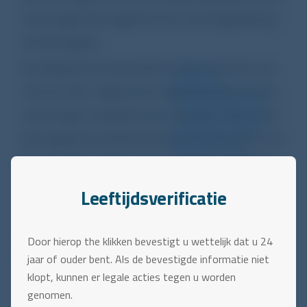
ontvangen bonusgeld of het stortingsbedrag
en bonusgeld.
Rondspeelvoorwaarden kunnen variëren van
10x tot 50x. Tegenover hoge bonussen staan
vaak hoge rondspeelvoorwaarden. Als je snel
bonusgeld wil uitbetalen kan het dus lonen om
bij meerdere online casino’s een account aan
te maken met juist lage
Leeftijdsverificatie
rondspeelvoorwaarden. Ondanks de
gemiddeld lagere bonus kan dan toch
Door hierop the klikken bevestigt u wettelijk dat u 24
profiteren van veel bonusgeld. Staar je in elk
jaar of ouder bent. Als de bevestigde informatie niet
geval niet blind op de hoogte van bonussen
klopt, kunnen er legale acties tegen u worden
genomen.
maar kijk ook naar de rondspeelvoorwaarden.