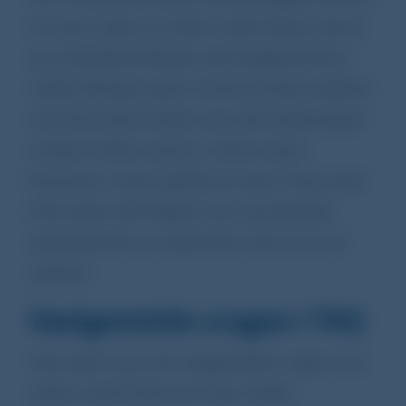
is in een casino en online casino bonus, kan je
op
CasinoBonusRadar
eenvoudig de bonus
vinden die bij jou past. Je kunt op deze website
ook informatie vinden over alle onderwerpen
rondom online casino’s, online casino
bonussen, casino spellen en meer. Als je meer
informatie wilt hebben over een bepaald
onderwerp kun je altijd meer lezen op onze
website.
Veelgestelde vragen/ FAQ
Hieronder kun je de veelgestelde vragen over
online casino bonus en meer vinden.