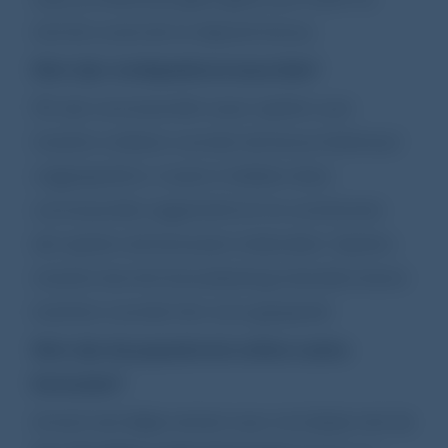
storten zoals de no deposit bonus.
Wat zijn rondspeelvoorwaarden?
Dit zijn voorwaarden waar spelers aan
moeten voldoen voordat de bonus helemaal
vrijgespeeld is. Casino’s hebben deze
voorwaarden opgesteld om te voorkomen
dat spelers de bonussen misbruiken. Spelers
moeten dus het bonusbedrag meerdere keren
inzetten voordat het vrij is gespeeld.
Wat zijn de populairste online casino
bonussen?
Je kunt een kijkje nemen naar ons lijstje met de