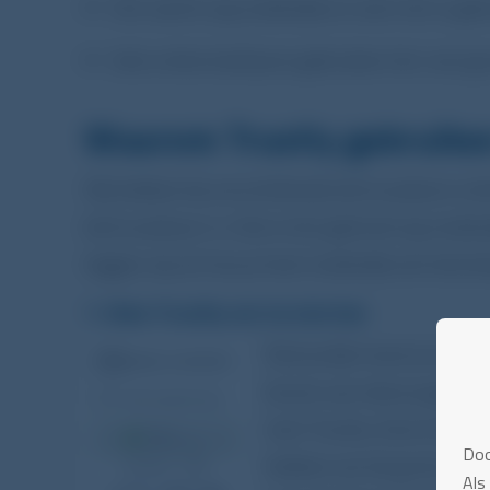
Het werkt erg makkelijk en snel: het is ge
Vele online bedrijven gebruiken het: een 
Waarom Trustly gebruiken 
Wij hebben bij verschillende betrouwbare onli
betrouwbaar is. Ook is het gebruik erg makke
leggen wij uit hoe je heel makkelijk een beta
1. Kies Trustly om te storten
Natuurlijk moet je een b
boven aan deze pagina, k
met Trustly. Eerst hebb
Doo
hebben we de gratis spi
Als