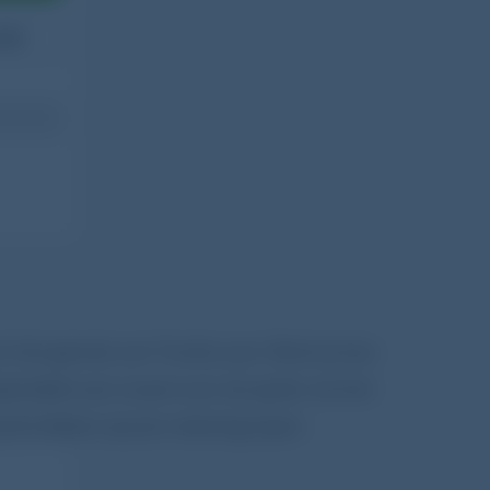
ect het gemak van Trustly aan. Want je kan
lpmiddel wat zowel voor de speler als het
ank hebben wij een rekening lopen.