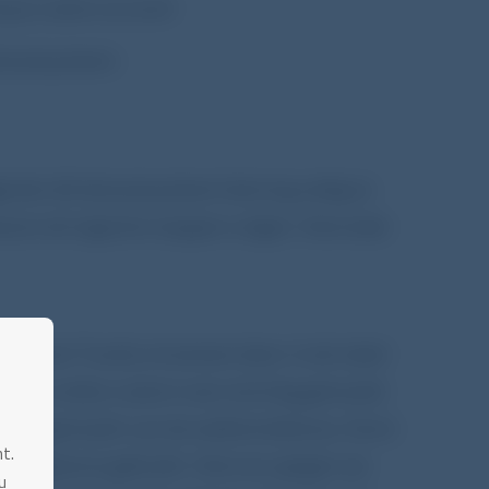
op je casino account
betaalsysteem
gd dat dit betaalsysteem heel erg veilig en
gewoon de logische stappen volgen. Hieronder
ng met Trustly te kunnen doen. In de tabel
erdere online casino's een storting gemaakt
ebruik gemaakt van de welkomstbonus. Eerst
t.
rtingsbonus gebruikt. Hiervoor gingen we
u