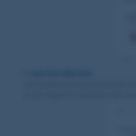
4. Log in bij je eigen bank
Hierna kregen wij een bekend inlog scherm. We
dus het inloggen kan op dezelfde manier zoal