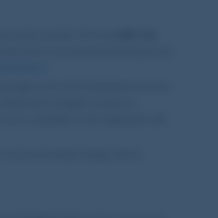
aan kunnen worden. Het is dus
NIET een
n gaan direct van jouw bankrekening naar je
netbankieren
.
etalingen zoals internetbankieren ook naar
 Nederland en België te vinden via
net zo makkelijk om dit te gebruiken. Wij
 is toch wat minder handig. Zeker in