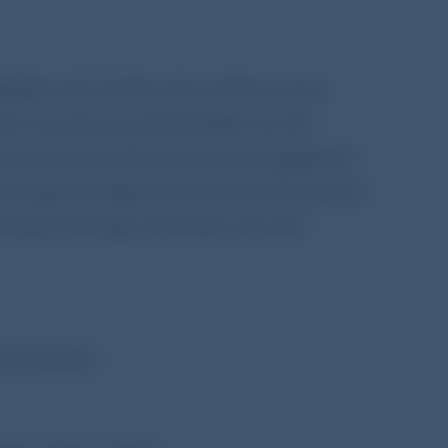
okken met Trustly stort je direct van je
ent ook dat je je uitbetalingen van het
ing als waarvandaan je een storting gedaan
 je geld te krijgen zoals dat wel het geval is
aling aanvraagt. Hieronder zie je een
rect betalen