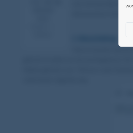
naar de knop deposit. Hi
wor
niks bovenaan stond.
2. Kies je bedrag
Hierna moesten wij het b
gebruik te maken van de stortingsbonus. Dit is
hebben gekozen voor 100 euro, want hierbij 
vullen bij de volgende stap.