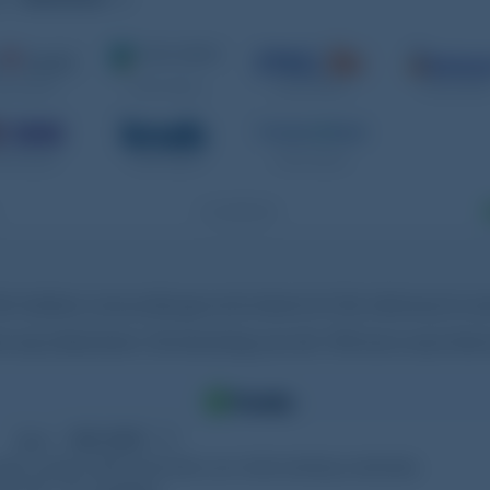
 hebben natuurlijk gecontroleerd of dit allemaal in ee
s wij altijd doen. De betaling van de 100 euro was hie