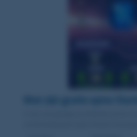
Wat zijn gratis spins Star
Er zijn zoals gezegd verschillende soorten fo
voorkomende gratis spins Starburst bonusse