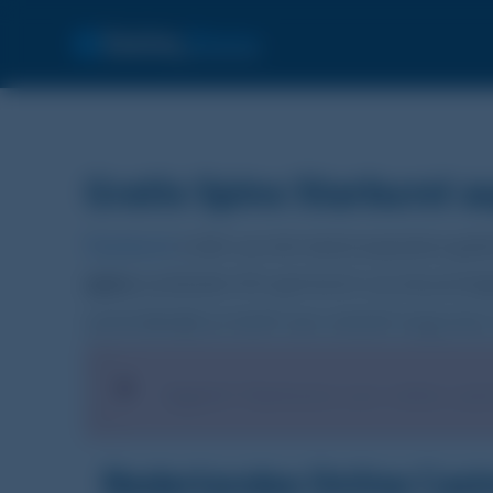
Gratis Spins Starburst 
Starburst
is één van de meest populaire gokk
spins
aanbieden Dit spel komt van de prestig
aantrekkelijk en heeft een relatief laag risic
Opgelet! Deelname voor online casin
Nederlandse Online Casi