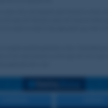
ede win score nog veel ook.
casino. Door met de gratis spins Starburst zonder stort
van het spel zelf. Mochten zaken niet helemaal lekker 
om te weten voordat ik mijn eigen geld in ga zetten. Als
 en hoogste kwaliteit gokkasten online. Uiteindelijk gaa
 om het entertainment van het spel zelf. Het mooie van
ste gokkasten die er zijn!