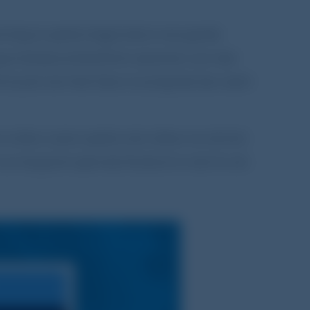
ing te spelen krijg ik direct een goede
gaan bij bijvoorbeeld het opnemen van mijn
 ik juist een hele fijne ervaring heb dan weet
t online casino spelen niet alleen om de kick
 de gratis spins bij Starburst is dat ik ook