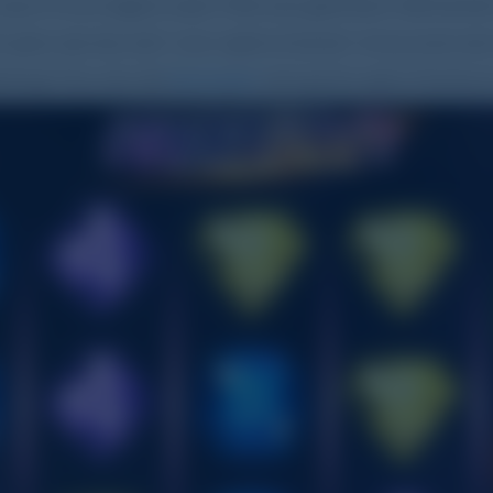
waar ik vervolgens weer flink wat geld door heb kunn
e spins zijn dus niet ‘voor spek en bonen’ om je even een
drag! Hoe zien die
bonussen
met gratis spins Starburst 