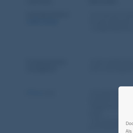
Casino Bonus
Eigenschappen
Gratis spins Starburst
+ Voor deze bonus hoef je
zonder storting
+ De spins krijg je direct 
– Je krijgt niet bijzonder
Free spins bij eerste
+ Grotere aantallen grati
stortingsbonus
+ Bonus direct toegekend
VIP bonus
spins
+ Deze gratis spins kun
op het winnen van een 
+ Mogelijk spins zonder
houden
– Deze spins worden uitge
Doo
bij het betreffende onlin
Als