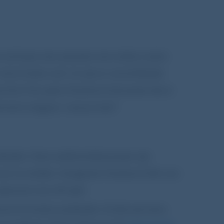
el verloopt, dus wanneer een online casino
j te halen valt. Zo zijn er verschillende
soorten free spins Starburst bonussen die er
 mee kunt omgaan. Lees je mee?
anbieden. Deze welkomstbonussen zijn
 aan te melden. Aangezien Starburst één van
eciaal voor dit spel.
erse formules aanbieden. Ik heb wel eens