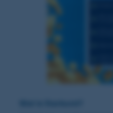
Wat is Starburst?