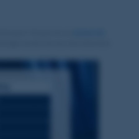
lstenen gooit. Het gaat dus om
de kans dat
etalingen zijn dan ook naar deze uitkomsten.