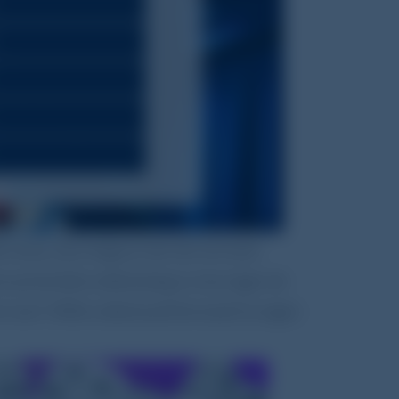
 worp, dan krijgt je niet de normale
 potentiële uitbetaling is; hoe lager de
 wel 1000x uitbetaald (inclusief je eigen