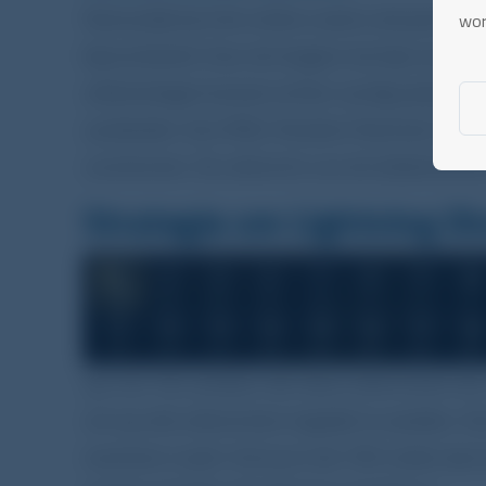
Natuurlijk kan het online casino ook pech he
wor
bijvoorbeeld. Over de langere termijn zal dit
uitbetalingen kunnen echter aardig oplopen z
aanbieden. Een RNG: Random Nummer Generator
voorkomen. De uitkomst van de dobbelstenen
Strategie om Lightning Di
op 3 en 18, vandaar dat deze uitkomsten het me
om op alle uitkomsten tegelijk te wedden. Dat
nummers raakt. Kom je in de 100-tallen dan k