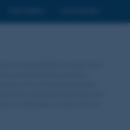
Casino Spellen
Casino Reviews
este live spel aanbieder in de online casino
et een fantastische nieuwe release:
e spelen. Een van de oudste spellen aller
doe je hier uit de doeken hoe het spel werkt.
nsen en uitbetalingen. Je vindt hier ook een