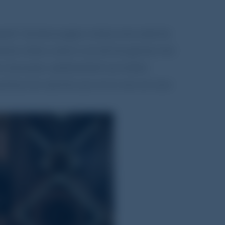
peelt. Op deze pagina vind je onze selectie
e beste online casino’s om de live games met
s: bonussen, spelkwaliteit op mobiel,
ad ik je ten zeerste aan om er een uit onze