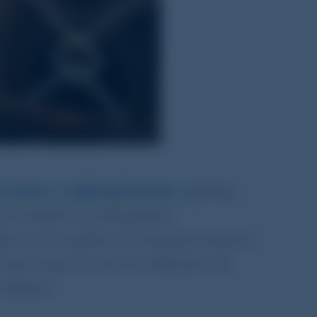
Catcher
en
Lighting Roulette
. Lightning
t de wereld van online gokken
er van live spellen. Hun nieuwste release is
 heer zorgt voor de extra dimensie in de
n beleven.