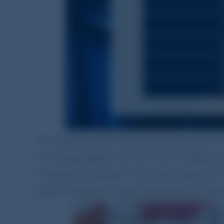
De maximale uitbetaling bij Lightning Dice is
vermenigvuldiger, maar die van de Lightning-v
maximale inzetlimiet. Je kan dus maximaal 10
inzet). Hieronder zie je de Lightning Dice uitb