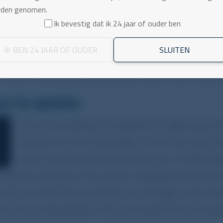
bben en moet het jou veel meer uitbetalen. Als ineen 
den genomen.
Ik bevestig dat ik 24 jaar of ouder ben
 voor het online casino dus weer in balans komen. Vanda
eker als er meerdere winnaars per dag zijn. Niet alle o
IK BEN 24 JAAR OF OUDER
SLUITEN
, is in dit spel alleen van toepassing op de bliksem
 wordt natuurlijk op ouderwetse manier door middel 
ce te spelen
Er zijn verschillende strategieën om Lightning Dice
niet geven, het is afhankelijk van het risico dat je
meest voorkomende uitkomsten met 3 dobbelstenen
este uitbetalen. Een andere mogelijkheid die ik zelf erg
 kan met één druk op de knop. Je strategie is dan heel
an het aardig oplopen. Heb je echt geluk dan pak je g