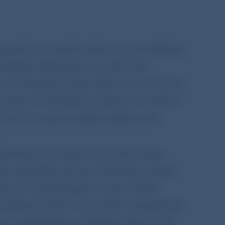
gratis live roulette testen. Op verschillende
rategieën uitproberen en je zelf meer
, of het gewoon leuk vindt om voor de lol te
 talloze verschillende variaties van roulette
ratis live casino roulette spelen is een
Wanneer je een spel in een online casino
fieke wiskundige win kans. De kansen worden
aarom is het belangrijk om een roulette
uitkomst heeft. Dit verschilt natuurlijk ook
es en bij Amerikaans Roulette heb je er 38.