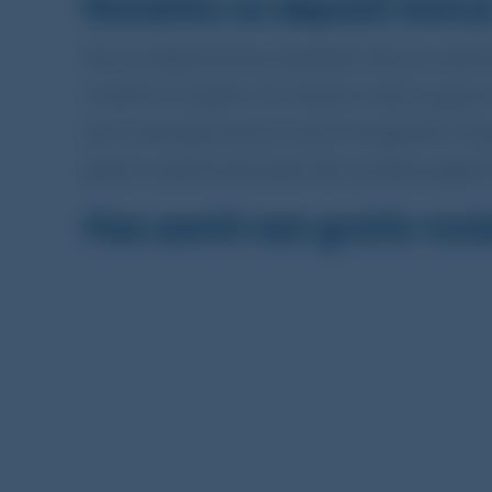
Roulette no deposit bonu
Een no deposit bonus betekent dat je roulett
roulette te spelen. De meeste casino’s geven e
een casinospel wat je overal terugvindt. Om 
gratis roulette bonussen hier op deze pagina
Hoe werkt een gratis roul