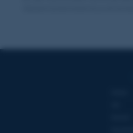
Gebaseerd op deze kansen kun je zelf een bes
Reviews
Gids
Bonussen
Betaalmet