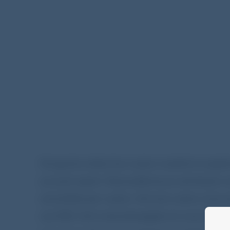
Om gratis online live casino roulette te spel
account opent. Natuurlijk kun je ook kiezen vo
verschillen per casino. Het ene casino zal j
van €50. Het is dus belangrijk om vooraf te 