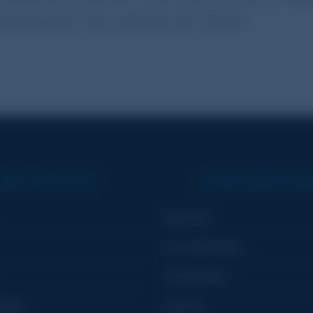
lissing maken waar je geld op wilt inzetten.
SNEL VAN START
CASINO BONUS RA
Disclaimer
Het cookie beleid
Privacy beleid
hodes
Over ons