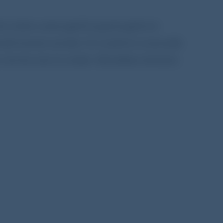
t online casino geeft je gratis geld om
ruikt kunnen worden. En roulette is natuurlijk
 storten zien te vinden. Wij hebben de beste