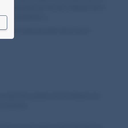
t onverhoeds wel een keer nodig zijn, dan is
24/7 beschikbaar is.
ijkheid. Je weet dus zeker dat je overal
ne casino kan je spelen met een Mastercard.
 profiteren.
Visa is er ook nog de variant Visa Electron.