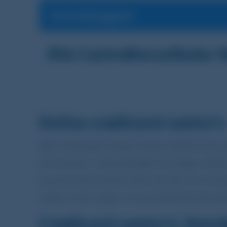
Inhoudsopgave
Alle CasinoBonusRadar 
Online creditcard casino's
Net zoals bij de meeste online winkels, kan je
het nummer 1 betaalmiddel. De enige credit
je overal wel terecht. Wat wel slim om in de 
casino´s zijn er geen transactiekosten bij an
Creditcard casino's: Voord