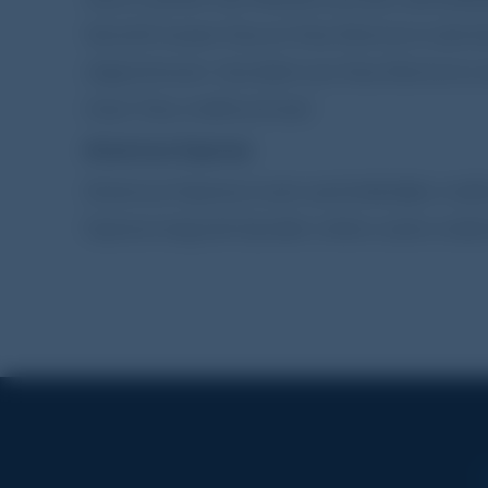
Verschil tussen Visa en Visa Electron is dat 
afgeschreven. Voordeel van Visa Electron is 
maar Visa creditcard wel.
American Express
American Express is een aantrekkelijke cred
Express lang niet bij ieder online casino on