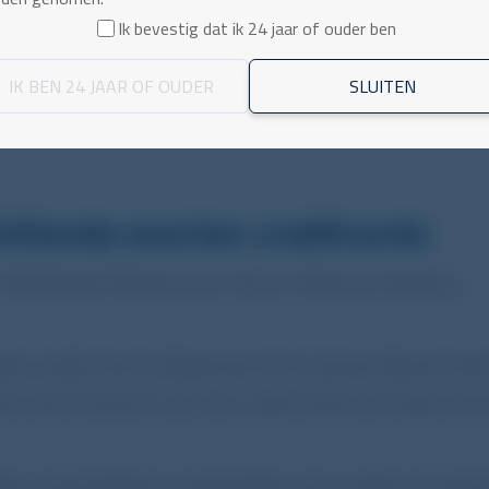
le stortingen goed aan zouden moeten komen. Mocht di
Ik bevestig dat ik 24 jaar of ouder ben
schappijen een uitstekende klantenservice hebben die 
IK BEN 24 JAAR OF OUDER
SLUITEN
 deze site beschikken over creditcard als betalingsmogel
hillende soorten creditcards
n in Nederland: Mastercard, Visa en American Express.
te creditcards in Nederland en de wereld. Bij elk onli
k overal terecht voor een casino bonus om daarvan te
r op het gebied van betalingen met creditcard. Naast 