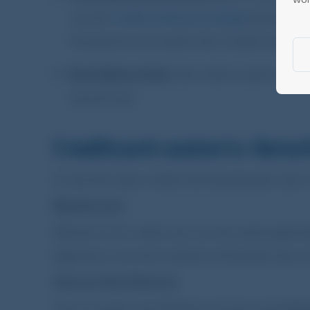
van de
creditcardmaatschappij
doordat al
het goed om te weten dat creditcard maat
Beschikbaarheid
: alle online casino’s op
terecht kan
Creditcard casino's: Versc
Er zijn drie type creditcards die populair zij
Mastercard
Mastercard is zeker een van de meest gebruik
Eigenaars van een mastercard kunnen dan oo
Visa en Visa Electron
Visa is samen met Mastercard een wereldleide