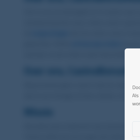
Het is voor jou belangrijk om te weten waar 
standaard punten waar online casino’s goed 
de
vergunningen
dat het online casino in be
gedachten. Welke
softwareproviders
lever
wanneer ze een online casino beoordelen. Als
Over ons, CasinoBonusRa
Wij promoten geen casino's die hun zaken niet
Doo
zijn en aan strenge normen voldoen. Je kunt
Als
wor
Missie
Wij willen jouw zoektocht naar jouw perfecte
Tevens willen we ook zorgen dat iedereen alt