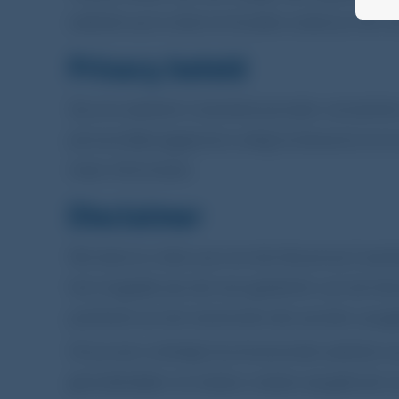
website up to date te houden zodat je met e
Privacy beleid
Op ons website Casinobonusradar verwerken 
persoonlijke gegevens veilig te bewaren en e
meer informatie.
Disclaimer
We doen er alles aan om de inhoud op Casino
het mogelijk zijn dat een gedeelte van de in
juistheid van de materialen die worden aan
Om je een volledig functionerende website a
gemakkelijker te maken, maken wij gebruik v