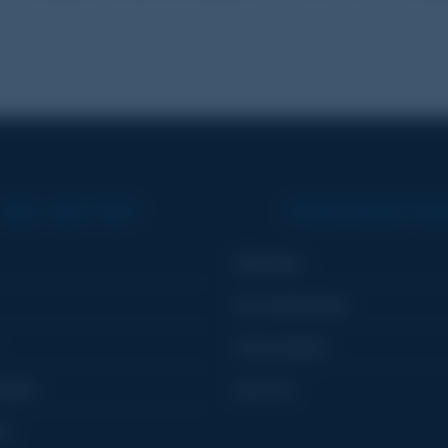
SNEL VAN START
CASINO BONUS RA
Disclaimer
Het cookie beleid
Privacy beleid
hodes
Over ons
is