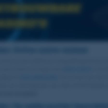
ar; Online casino reviews
ews die je op onze website kan terugvinden geschreven do
l jaren samen met de grootste
online casino’s
. Ook h
iligheid en
betrouwbaarheid
. Onze reviews zijn uiters
en aan onze hoge eisen, dan zullen we niet twijfelen 
rs door de spelers!
ar; Op welke punten beoordelen