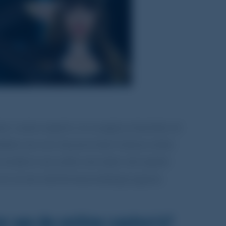
or casino experts. Je vraagt je misschien af,
ebben we over de jaren heen talloze online
t eerlijk en we zullen ook zeker niet spelen
om ze een slechte beoordeling te geven.
 we de online casino’s?