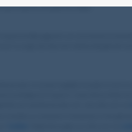
en gerust gevoel een gokje kan wagen.
wij persoonlijke gegevens van onze klanten en bezoek
rvoor te zorgen dat deze niet onbehoorlijk gebruikt wo
bonusradar zo actueel mogelijk te houden of aan te v
houd onvolledig en/of onjuist is. Casino Bonus Radar k
geboden op Casinobonusradar.com. Lees alles over ons
an te bieden, je voorkeuren te herkennen en het gebrui
an “
Cookies
”. Bekijk deze pagina om alles over ons
cook