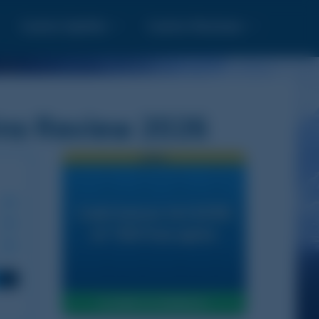
Casino Spellen
Casino Reviews
pins Review 2026
BONUS
95%
Cash bonus tot €250
95%
of 100 free spins
95%
CLAIM JE BONUS!