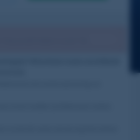
 Stop op tijd! Gokken is vanaf 18+
schappen? Wil je kiezen tussen verschillende
us.nl aan.
 Nederland en de recente sponsoring van
, waar je kunt wedden op Nederlands voetbal,
ort, en dat dit casino ook een erg druk schema