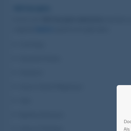
100 free spins
Je kunt ook
100 free spins selecteren
wanneer je
volgende
NetEnt
spellen kunt gebruiken:
Fruit Shop
Dynamite Riches
Starburst
Gonzo’s Quest Megaways
Fakir
Big Bass Bonanza
Doo
Gates of Olympus
Als