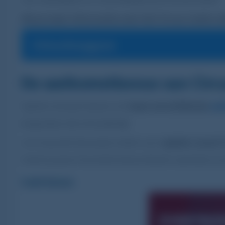
Als je meer informatie over het Circus Casino wi
Inhoudsopgave
De welkomstbonus van Circ
Spelers kunnen kiezen uit
twee verschillende
we
bespreken elk afzonderlijk.
Let erop dat bonussen enkel voor
spelers vanaf 
moet je jouw favoriete bonus kiezen wanneer je
Cash bonus