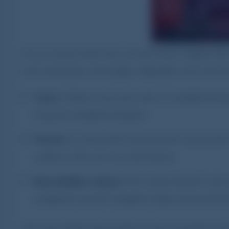
Circus Casino heeft een van de meest uitgebreid
extra bonussen ontvangen. Eigenlijk is het ook 
Coins:
Telkens als je een inzet of weddenschap
en gratis weddenschappen.
Punten:
Je verzamelt automatisch ook punten. D
cadeau in de vorm van een bonus.
Maandelijks cadeau:
Het casino belooft ook ee
aangezien wij zelf nog geen hoge status berei
Het valt echter wel op dat je coins en punten vrij