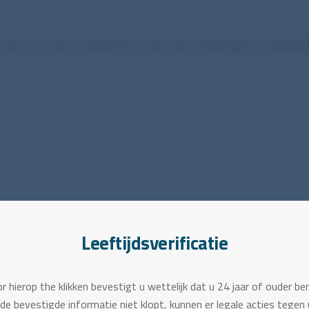
 een account aanmaakt. Voor een storting van minste
Leeftijdsverificatie
r hierop the klikken bevestigt u wettelijk dat u 24 jaar of ouder ben
 de bevestigde informatie niet klopt, kunnen er legale acties tegen 