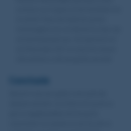
avontuur aan te gaan en het koninkrijk over
te nemen? Deze slot biedt de laatste
technologieën aan van Betsoft en daar zijn
we heel benieuwd naar. Het spel komt uit
op 9 December 2021 en als je iets nieuws
wilt proberen, is dit een goede aanrader.
Conclusie
Betsoft is dus een speler in de markt die
iedereen wel kent. Ze richten zich op een zo
groot mogelijk publiek met hun grote
assortiment van spellen en services die ze