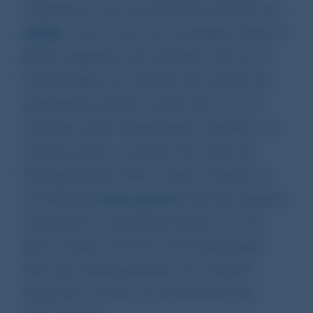
meenemen in hun verschillende werelden van
spellen
. Soms is het voor sommigen lastig om
gelijk te beginnen met echt geld. Hiervoor is
het belangrijk voor Betsoft dat mensen het
spel kunnen proberen zonder dat ze zich er
slecht bij voelen. Betsoft gaat namelijk voor
de beste speler ervaring en dit is dan een
belangrijk aspect hierin. Daarom hebben ze
verschillende
demo games
. Deze kan je gratis
uitproberen en een gevoel krijgen voor het
spel voordat je met het echte werk begint.
Deze zijn volledig geschikt voor mobiele
apparaten en dit is voor de meesten een