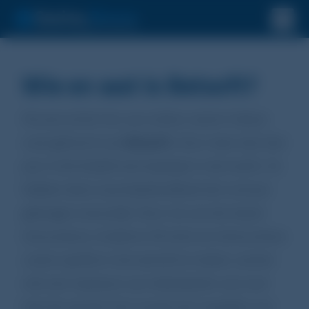
Wie en wat is Betsoft?
Als een echte fan van online casino's heb je
vast gehoord van
Betsoft.
Voor meer dan tien
jaar is het bedrijf een koploper in de markt. Ze
hebben deze naamsbekendheid niet zomaar
gekregen natuurlijk. Door tal van de meest
innovatieve, moderne 3D slots en interactieve
casino spellen in de wereld te maken, samen
met een topteam van individuelen van over
heel de wereld. Dat maakt het mogelijk voor