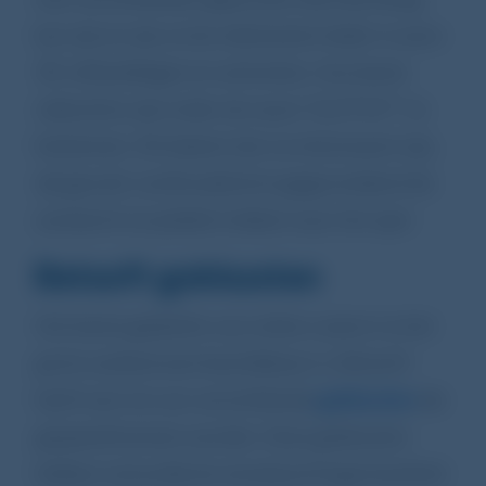
kan zijn en zijn ze de onbetwiste leider in ware
3D-afbeeldingen en animaties. Hun beste
videoslots zijn onder de naam ‘SLOTS3™’ te
herkennen. Dit bekent dat ze interessant zijn,
rijk gevuld, vasthoudend en gegarandeerd de
aandacht en publiek trekken naar het spel.
Betsoft gokkasten
Het beste gedeelte van online casino's is het
grote aanbod wat beschikbaar is. Betsoft
heeft een tal van verschillende
gokkasten
die
gespeeld kunnen worden. Deze gokkasten
hebben natuurlijk de standaard hoge kwaliteit