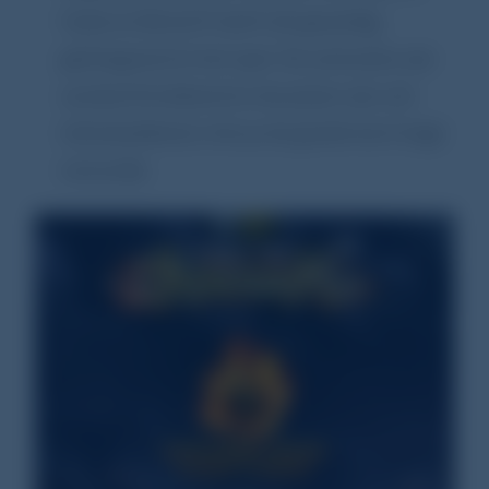
Hyde en Betsoft heeft dit geweldig
geïntegreerd in het spel. De animaties zijn
aandachttrekkend en de prijzen zijn ook
indrukwekkend, mits je de goede kant krijgt
natuurlijk.