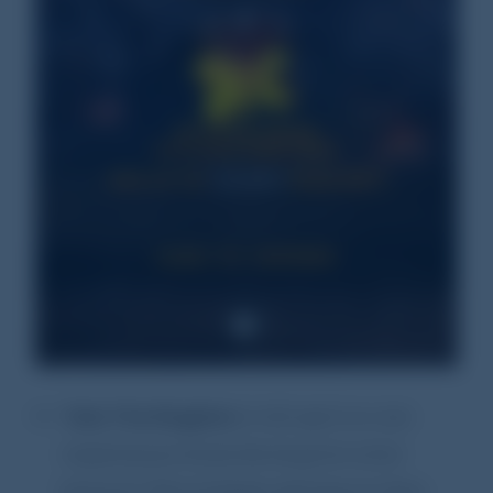
Take The Kingdom:
In dit spel is er een
majestueuze draak die de grote schat
bewaard. Ben jij dapper genoeg om deze