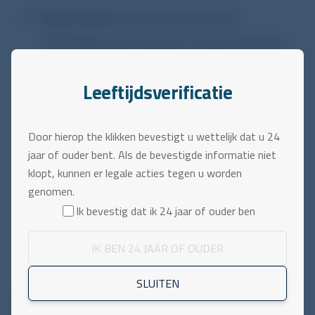
Stay Frosty:
Bij dit spel worden de
feestdagen groot gevierd. Samen met een
warm kop chocomelk en Stay Frosty is elke
Leeftijdsverificatie
speler klaar om hiervan te genieten. Deze
videoslot heeft sticky wilds die voor twee
draaien vast blijven plakken. Hierdoor is er
Door hierop the klikken bevestigt u wettelijk dat u 24
jaar of ouder bent. Als de bevestigde informatie niet
een grote kans dat je een mooie prijs krijgt
klopt, kunnen er legale acties tegen u worden
en wie is daar nou niet blij mee? Volg het
genomen.
vrolijke rendier rond voor gratis spins en
Ik bevestig dat ik 24 jaar of ouder ben
scatter pay en je zal zeker genieten van elk
IK BEN 24 JAAR OF OUDER
moment.
SLUITEN