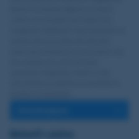
Betsoft om de beste digitale ervaring te
creëren voor de spelers die steeds maar
terugkomen. Bij Betsoft staan de klanten op
nummer één en ze nemen dit uitermate
serieus door de beste service te leveren. Van
een complexe set-up tot de meest
aanpasbare integraties, leveren ze alle
instrumenten en expertise om de doelen te
bereiken van de klanten.
Inhoudsopgave
[
]
Betsoft casino