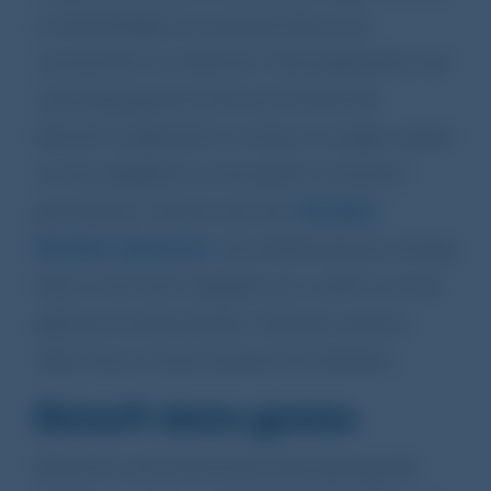
in afbeeldingen en animatie die je zou
verwachten van Betsoft. Deze gokkasten zijn
natuurlijk gepaard met een licentie die
Betsoft nodig heeft om deze te mogen maken
om de veiligheid van de spelers te kunnen
garanderen. Samen met een ‘
Random
Number Generator
’ die willekeurig een uitslag
kiest, is het niet mogelijk voor casino's om de
gokkast te beïnvloeden. Hierdoor weet je
zeker dat je mooie winsten kan behalen.
Betsoft demo games
Betsoft is een leverancier die je graag wilt