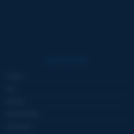
SNEL VAN START
Reviews
Gids
Bonussen
Betaalmethodes
5 Euro gratis