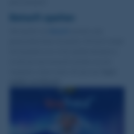
groot pluspunt.
Betsoft spellen
Alle spellen van
Betsoft
worden vaak
gewaardeerd door de spelers. Dit komt omdat
hun kwaliteit voor al hun spellen de beste is
en dat kan wel verwacht worden van een
topspeler in deze markt. Dit zijn onze
Top 5
spellen van Betsoft: