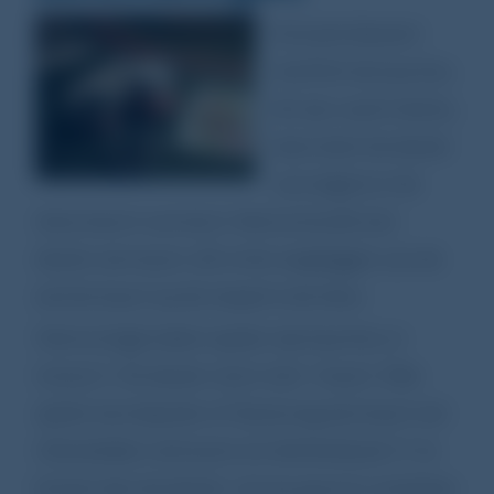
De bank (dealer)
shuffelt de kaarten,
dit zijn vaak 6 decks,
deze doet de dealer
vervolgens in de
shoe (soort van box). Hierna brandt een
dealer een kaart, dit is het wegleggen van de
eerste kaart op de stapel in de shoe.
Hierna krijgt iedere speler zijn kaarten, in
totaal 2. De dealer start met 1 kaart. Elke
speler kan bepalen of hij/zij nog een kaart wil.
Uiteindelijk is de kunst om dichterbij de 21 te
komen dan de dealer. Let op, ga je er overheen