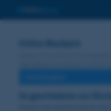
Online Blackjack
Blackjack is na roulette het meest populaire 
tegenstelling tot een gokkast of roulette waa
Inhoudsopgave
De geschiedenis van Blac
Blackjack is een eeuwenoud spel dat sinds