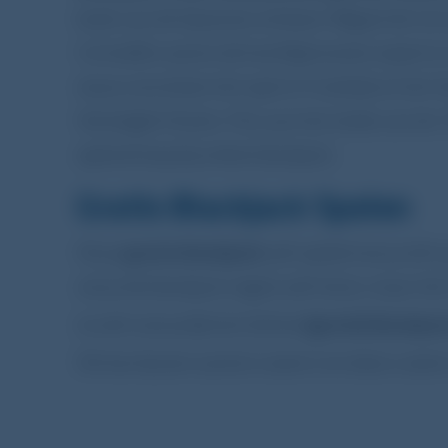
boek van de Spaanse schrijver Miguel de Cerv
Cortadillo waren de hoofdpersonen experts in
eeuw verscheen het spel in Frankrijk en het 
Verenigde Staten. Pas aan het einde van de
spelverloop bij online blackjack.
Gratis Blackjack Spelen
Als je
gratis blackjack
wilt spelen kun je dit
als je de blackjack regels wilt leren, maar het
Je wilt natuurlijk het liefste
(gratis) blackjac
Dit kan bij een aantal casino’s en deze casino