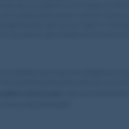
antes, die vooral bekend is om het schrijven van Don Q
 het valsspelen bij een spel dat “veintiuna” (Spaans v
Verenigd Koninkrijk onder de naam “Vingt-Un”. In het be
 19e eeuw werd het spel in Amerika hernoemd tot het 
 op verschillende casino’s doen met oefengeld en op com
 mist natuurlijk de spanning die je hebt als je in het ech
k spelen in een live casino
zodat je ook daadwerkelijk 
’s vind je terug op deze pagina.