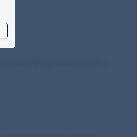
 je je hand altijd nog verbeteren omdat je