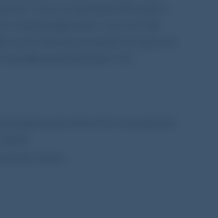
uichot. In een van zijn boeken Rinconete y
oor eenentwintig) heette. Laat in de 18e
gin van de 19e eeuw verscheen het spel in de
nu wereldberoemde blackjack. Het
putergestuurde tafels. Dit is natuurlijk leuk
t speelt.
wat kunt winnen.