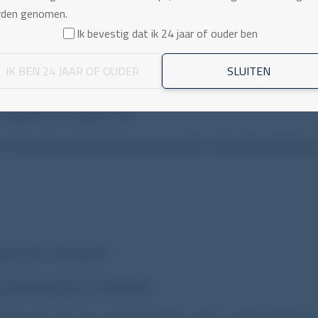
den genomen.
Ik bevestig dat ik 24 jaar of ouder ben
?
IK BEN 24 JAAR OF OUDER
SLUITEN
18 punten of hoger hebt.
19 punten of hoger hebt.
je 18 punten hebt. Wanneer je onder 19 punten hebt kun
nk een 2 t/6 heeft.
s de bank een 2 t/9 heeft.