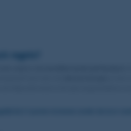
ck regels?
ms over casino’s, het wereldberoemde spel blackjack.
Bl
aming heeft komt door het
doel van het spel
, je moet 
 een diepe duik nemen in het spel, de geschiedenis erv
elijk bij 21 punten te komen zonder dat je er ove