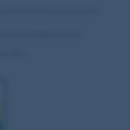
inzet betalen en in het geval dat de dealer
rouw of koning krijgt de dealer een
veer 30% is.