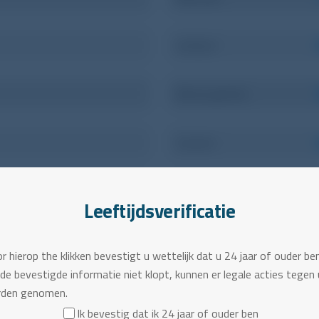
Jackpot
Bonus games
Scatter
Autospin
Leeftijdsverificatie
r hierop the klikken bevestigt u wettelijk dat u 24 jaar of ouder ben
onussen is vanaf 24 jaar of ouder. Wat kost gokken jou
 de bevestigde informatie niet klopt, kunnen er legale acties tegen 
den genomen.
kers van NetEnt als game voor intern gebruik. Als een 
Ik bevestig dat ik 24 jaar of ouder ben