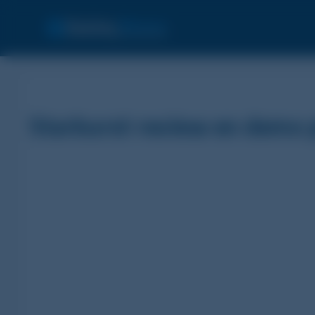
Starburst review en demo 