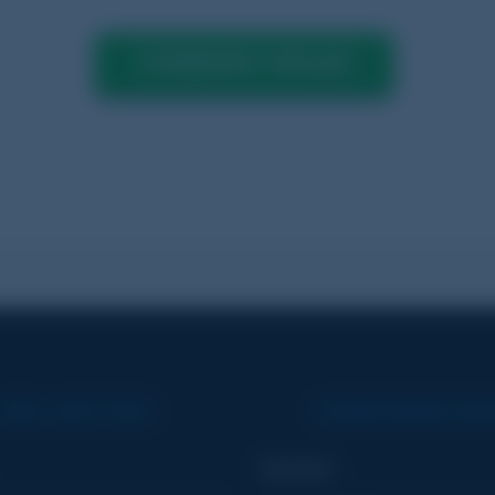
STARBURST SPELEN
SNEL VAN START
CASINO BONUS RA
Disclaimer