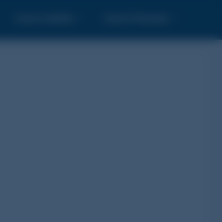
Casino Spellen
Casino Reviews