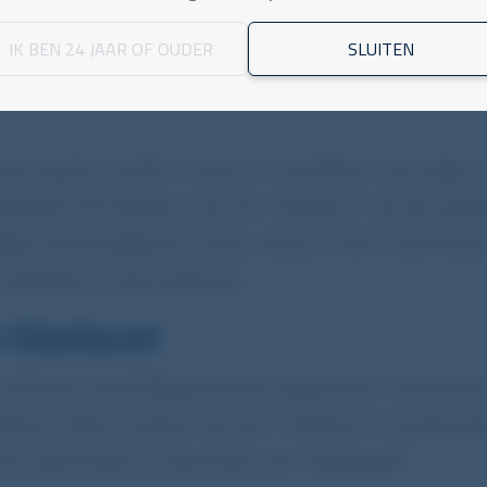
urst een van de populairste online gokkasten die er i
IK BEN 24 JAAR OF OUDER
SLUITEN
ijke bonusgames maar gewoon simpel 5 reels en spele
at speelt. Je hebt 5 reels en 10 winlijnen. Het enige ve
ok heeft de Starburst slot de ‘’Starburst’’ dit een een 
ijgen op de middelste 3 reels. Heb je ze alle 3 dan kun j
middelste 3 reels wilds zijn.
 Starburst
 allemaal verschillende kleuren edelstenen. Hiernaast h
even. Zeker als deze met een ‘’Starburst’’ reel gecombi
n een wild maakt en daarnaast een respin geeft.