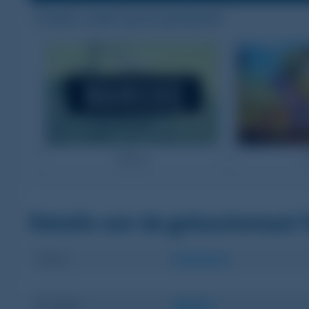
Probeer andere gratis gokspellen
Narcos
7
Details van de gokautomaat 
Name
Starburst
Provider
NetEnt