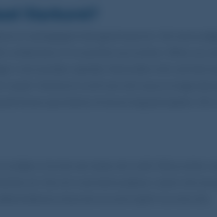
ast Starburst?
kast en wij begrijpen heel goed waarom. Het eenvoudige
lde combinaties of te wachten op scatters. What you s
ger in de snackbar speelde. Natuurlijk is het ook heel
maakt. Starburst is echt een slot waar je lange tijd 
paald niveau qua balans en kun je lang doorspelen. Dit i
te kijken of je het een leuke slot vindt. Wil je echter
ij Das Ist. Das Ist is een betrouwbaar casino met een
welkomstbonus als je een account opent via onze site.