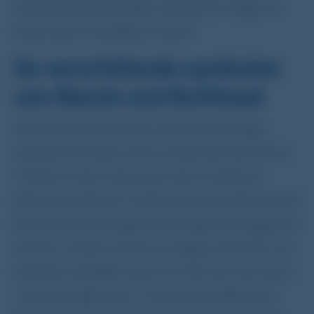
erg spannend bonusspel waarbij hoe langer de
bonus duurt, hoe blijer je wordt.
De verschillende symbolen
van Beavis and Butthead
Natuurlijk zijn de Beavis and Butthead logo
symbolen de beste. Als je 5 dezelfde hebt win je
25 keer je inzet. Daarnaast zijn er allemaal
bekende symbolen, omdat deze uit de Beavis and
Butthead film zijn gehaald. De gewone poppetjes
leveren 15 keer je inzet op. Krijg je 5 keer Mr. van
Driessen, de hippie leraar van het duo, dan win je
10 keer je eigen inzet. Ook de schooldirecteur