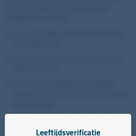
natuurlijk is iedereen blij als je één van de
volgende feautures krijgt:
De Cornholio Wilds: hierbij veranderen één of
meer rollen in wilds
Die Fly, Die: ook hier komen er allerlei extra
wilds tevoorschijn
Colossal Couch Fishing: je ziet een Mega
symbool op het scherm, en deze kan de goede
kant op bewegen
So Nacho: alle nacho's die je ziet op het
scherm veranderen tegelijk in hetzelfde
Leeftijdsverificatie