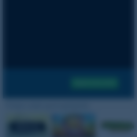
Speel voor echt
Probeer andere gratis gokspellen