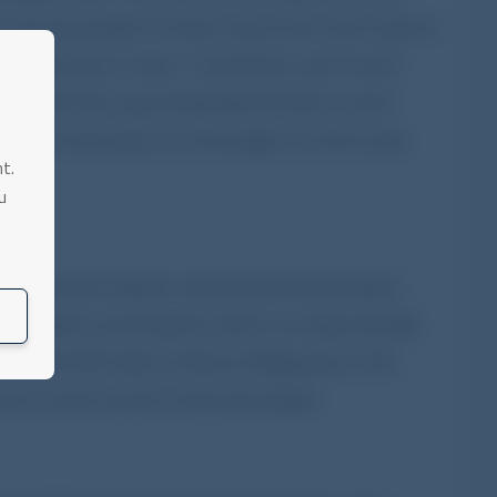
 het bonusspel te halen, kan je een enorm grote
rijen. Ook zijn er maar 7 symbolen, wat ervoor
 heeft ook een erg aansprekend thema, want
e een mooie prijs zal ontvangen. En kom je bij
t.
u
je tijdens het spelen onverwachts de Jackpot
ans maken op een grote winst. Je mag namelijk
, de Genie Win Spin en Bonus Megaways. Ook
 kans maakt op het echte bonusspel.