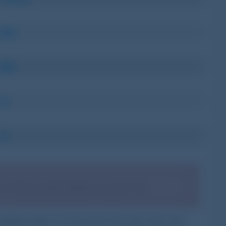
Nee
Nee
Ja
Ja
? Stop op tijd! Gokken is vanaf 18+
nlijnen hebt. In totaal kan het spel meer dan