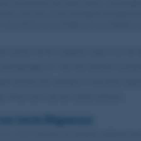
r het bonusspel. Niet alleen omdat er erg veel gebeurt
innen. Als je drie of meer bonusspellen hebt gedraaid w
. Hoe je de bonus ook verkrijgt, er zijn verschillende
s het symbool met het vraagteken, zorgen ervoor dat 
en vermenigvuldiger van 1 keer erbij. Ook bij het versch
jdens de gratis spins, dan blijven ze staan bij de volgen
ijgen. Dit kan enorm veel extra winsten opleveren.
 van Genie Megaways
Q, J, 10 en 9. Als je hier een winnende combinatie mee d