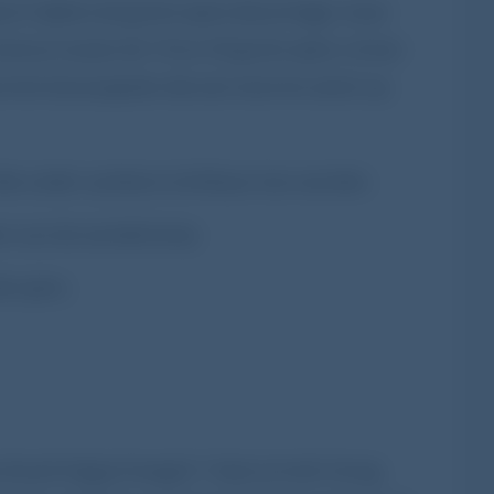
 tijdens de gratis spins die je krijgt, maar
in je tussen de 10 en 20 gratis spins. Je kan
 soorten bonusspelen die een enorme winst op
elke ander symbool zichtbaar kan worden.
ijnen van de wonderlamp
de spins.
raait krijg je hooguit 1 keer je inzet terug.