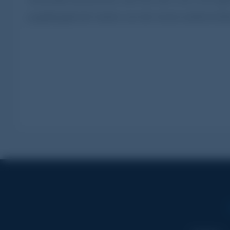
je gelijk gebruik maken van de mooie welkomst