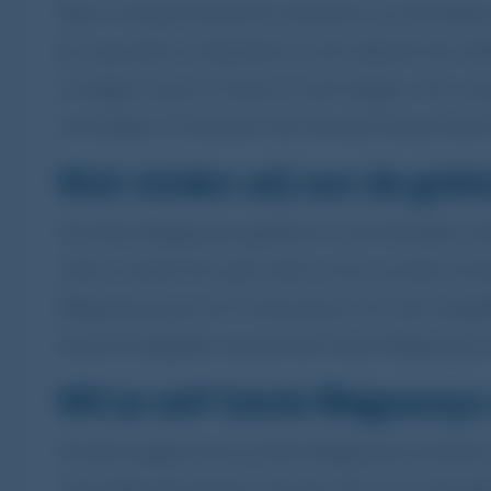
Maar als bijvoorbeeld 6 symbolen van de dolken 
de zwaarden, schatkisten en de tulband met edels
te krijgen, kan je 25 keer je inzet krijgen. He
vervangen. En hierdoor kan de winst die je haalt
Wat vinden wij van de gok
De Genie Megaways gokkast is een heerlijke onlin
zitten, maken het spel uniek. Je kan op elke mo
Megaways pas echt interessant. De vele mogeli
Daarom begrijpen wij ook dat Genie Megaways er
Wil je zelf Genie Megaways
Op deze pagina kan je Genie Megaways proberen.
natuurlijk wel jammer, dat het niet voor echt gel