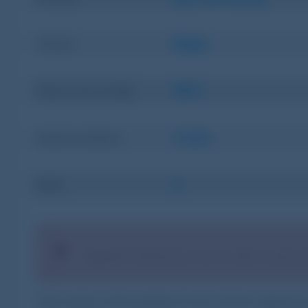
Thema
Magie
Payout percentage
96%%
Aantal winlijnen
15.625
Reels
6
Opgelet! Deelname voor online casino b
Deze leuke online gokkast hoort bij de megaways 