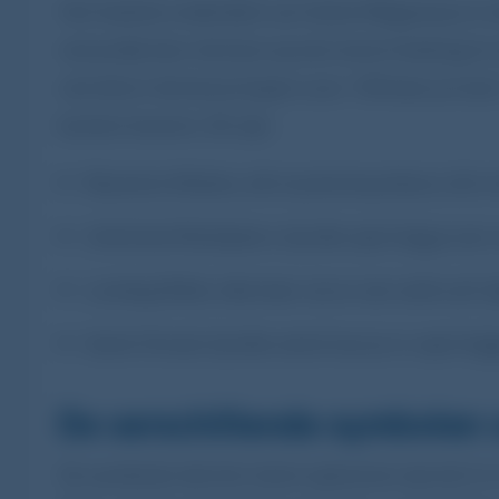
Het leukste onderdeel van Genie Megaways is zeke
natuurlijk door de kans op een enorm bedrag te w
ook direct de bonus kopen voor 100 keer je inzet
kunnen leveren. Dit zijn:
Mysterie Wishes: elk mysteriesymbool, dit i
Unlimited Multipliers: bij elke spin krijg je e
Locking Wilds: elke keer als er een wild valt ti
Genie Streak: bij elke winst kan je re-spin kr
De verschillende symbolen
De symbolen die het minst opleveren zijn de A, K, 