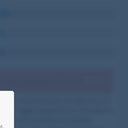
Nee
Ja
Ja
? Stop op tijd! Gokken is vanaf 18+
kkast is een erg leuk spel, niet alleen door het
m is 7 Piggies ook geschikt voor elke speler. En
rijgt. In het spel komen 6 verschillende
t.