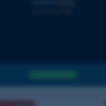
Speel voor echt