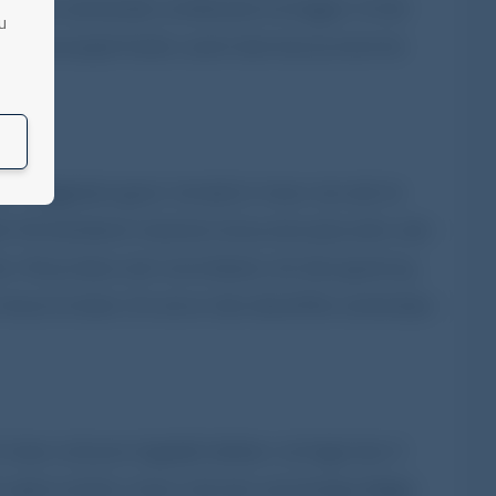
 om een winnende combinatie te krijgen. In het
u
ag het bonusspel halen, want dan kan je enorme
7 biggetjes gaat, terwijl er maar zes zijn te
. Dit betekent meestal als je een prijs wint, dat
n. Als je deze ziet verschijnen, let dan goed op,
 draai te doen. En als er dan dezelfde varkentjes
meer schuren tegelijk hebben. Je krijgt dan 5
er spins achter, maar ook een vermenigvuldiger.