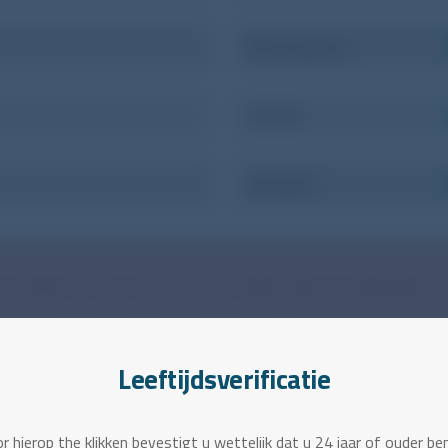
Bonus games
Scatter
Autospin
onussen is vanaf 24 jaar of ouder. Wat kost gokken jou
a bij één van de vele online gokkasten. De 7 Piggies Go
Leeftijdsverificatie
ragen kan winnen in een relatief eenvoudig spel. Daaro
t een online gokkast die de aandacht van veel spelers k
r hierop the klikken bevestigt u wettelijk dat u 24 jaar of ouder ben