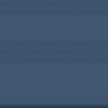
e budget zien verkleinen. Ondanks deze manier van spel
en dan ook geduldig op het bonus spel. Het spel is een
peel gratis op deze pagina, en ontdek welke varkentje
nadeel is dat je dan geen grote bedragen wint. Hiervoo
 van ons, en speel binnen een paar minuten voor echt 