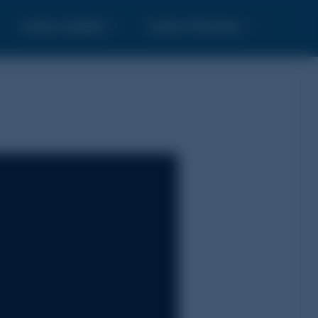
Casino Spellen
Casino Reviews