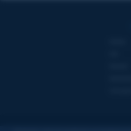
Reviews
Gids
Bonussen
Betaalmet
5 Euro grat