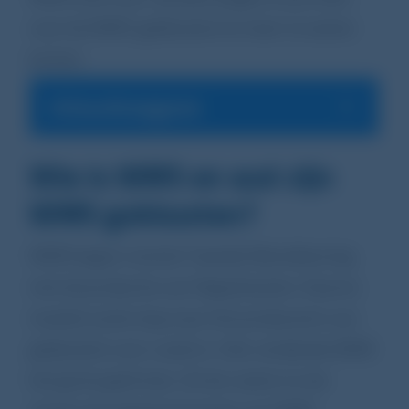
over de WMS-gokkasten en meer te weten
komen.
Inhoudsopgave
[
]
Wie is WMS en wat zijn
WMS gokkasten?
WMS begon rond de Tweede Wereldoorlog
met de productie van flipperkasten. Daarna
maakte zij de stap naar het produceren van
gokkasten voor casino’s. Hier verdiende WMS
het grote geld mee. Uit de casino’s in de