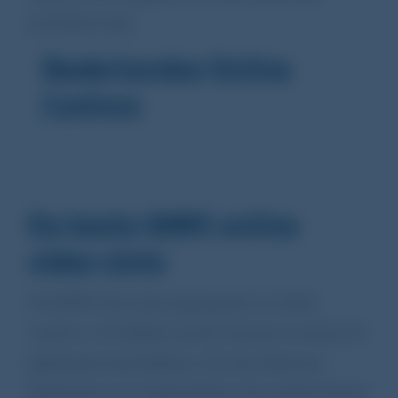
profiteren zijn:
Nederlandse Online
Casinos
De beste WMS online
video slots
De WMS slots zijn erg populair in online
casino’s. Ze hebben op dit moment rond de 40
gokkasten beschikbaar. Dit zijn allemaal
gokkasten van topkwaliteit, een unieke thema