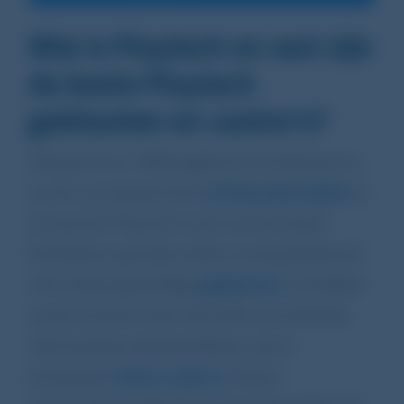
Wie is Playtech en wat zijn
de
beste Playtech
gokkasten en casino's
?
Playtech is in 1999 opgericht in Estland en is
nu een van de grootste
softwareproviders
in
de wereld. Playtech is een van de meest
herkenbare gameproviders in de gokindustrie
met talloze geweldige
gokkasten
. Ze hebben
op dit moment meer dan 600 verschillende
slotmachines die beschikbaar zijn in
honderden
online casino’s
. Naast