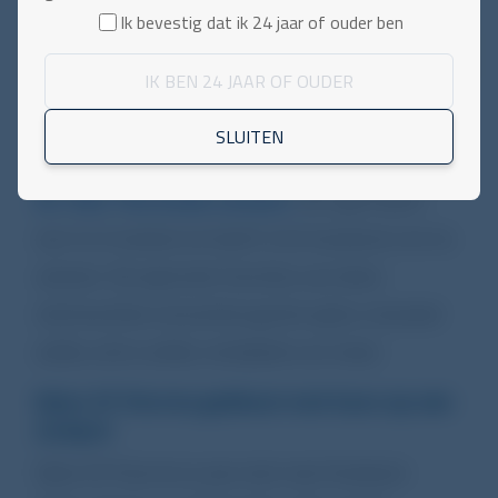
Ik bevestig dat ik 24 jaar of ouder ben
IK BEN 24 JAAR OF OUDER
Green Lantern gokkast
SLUITEN
Dit is een gokkast gebaseerd op de populaire
DC-film The Green Lantern
. Dit spel heeft
een 5×3 reelset en heeft 243 manieren om te
winnen. De speciale functies van deze
slotmachine omvatten gratis spins, stacked
wilds, extra wilds, multipliers en meer.
Djinn Of Storms gokkast met kans op een
Jackpot
Djinn Of Storms is een slot met Arabisch