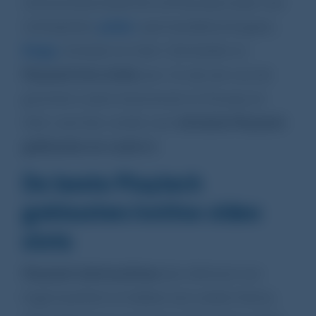
slotmachines biedt dit softwareprovider ook
tafelspellen,
poker
, sportweddenschappen,
bingo
, loterijen en meer. Ook bieden ze
Playtech live tafels
aan. Ze zijn een van de
grootste casino leveranciers in Europa en
Azië. Lees hier verder over
de beste Playtech
gokkasten en casino's
.
De beste Playtech
gokkasten/online video
slots
Playtech slotmachines
zijn allemaal van
hoge kwaliteit en hebben een unieke thema.