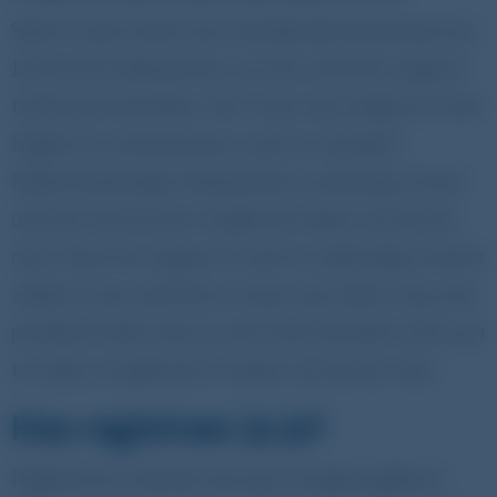
Spinit Casino heeft een uitstekende klantenservice.
Je kunt de medewerkers van de customer support
telefonisch bereiken. Het is dan wel nodig om in het
Engels te communiceren, want er zijn geen
Nederlandstalige medewerkers aanwezig. Je kunt
ook een mail sturen of gebruik maken van de live
chat. Deze live support is snel en vakkundig. Je komt
zelden in een wachtrij te staan, dus zeker als je een
probleem hebt waar je wat haast bij hebt is het aan
te raden om gebruik te maken van de live chat.
Hoe registreer je je?
Registreren is binnen een paar stappen gebeurt.