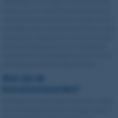
uitbetalingen aan te vragen. Dit doe je eenvoudig
vanuit je account. Dit kan natuurlijk wel pas als je
aan alle bonusvoorwaarden hebt voldaan. Na het
aanvragen van een uitbetaling wordt er direct werk
van gemaakt. Het gaat wel om een internationale
bankoverschrijving, dus je moet er rekening mee
houden dat het drie werkdagen kan duren voordat
je het bedrag op je bankrekening ziet staan.
Wat zijn de
bonusvoorwaarden?
Uiteraard moet je aan bonusvoorwaarden voldoen
om een uitbetaling te kunnen aanvragen nadat je