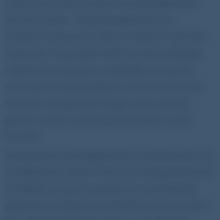
zorgt ervoor dat je al jouw favoriete gokkasten
hier kunt spelen. Populaire gokkasten als
Starburst, Reactoonz, Book of Dead en Twin Spin
vind je hier terug. Spinit heeft een hele makkelijke
zoekfunctie waardoor je makkelijk op zoek kan
naar jouw favoriete gokkast. Je hoeft dus niet de
hele lijst met gokkasten langs te gaan je kunt
gewoon intypen welk spel jij wilt spelen op dat
moment.
Speel jij liever jackpotgokkasten waarbij je direct de
hoofdprijs kan winnen? Dan zit je ook goed bij Spinit.
Ze hebben een groot aanbod aan verschillende
gokkasten waarbij je met één klik op de knop direct