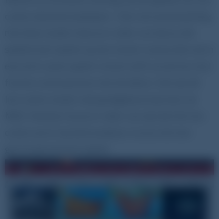
casino absolute koplopers. Door de samenwerking
met deze studio’s ben je er zeker van dat je alle
spellen kunt spelen op een manier zoals je die ook in
een echt casino speelt. Je kunt zelfs via de live chat
functie communiceren met de delers. Ook zijn dit
live casino studio’s die goedgekeurd zijn door de
MGA. Hierdoor kun je er zeker van zijn dat het live
casino op en top betrouwbaar is en je met een
gerust gevoel kunt spelen.