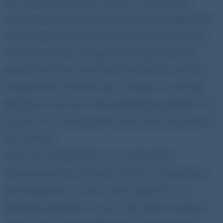
een miljoenen prijs kunt winnen. De miljoenen
prijzen kun je winnen op de progressieve gokkasten
zoals Mega Moolah, Mega Fortune, Hall of Gods
en Divine Fortune. Progressieve gokkasten zijn
gokkasten die op verschillende websites worden
aangeboden en bij elke spin verdwijnt er een klein
bedrag van de inzet in de progressieve gokkast. Dit
zorgt ervoor dat de jackpot heel snel en heel hoog
kan oplopen.
Ook voor de liefhebbers van ouderwetse
fruitautomaten is bij Spinit ruimte. Ze hebben een
apart gedeelte van hun casino ingericht voor
klassieke gokkasten, classic slots heet het bij het