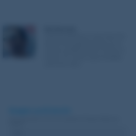
Nick Barends
Gokkasten liefhebber pur sang. 33 jaar. Vind
altijd zijn meeste geluk met spelen van zijn
bonussen op NetEnt titels Guns ’N Roses en
Starburst. Ons scherpe oog op de tijdelijke
casino bonus acties.
Reageer op dit bericht
Your email address will not be published.
Required fields are
marked
*