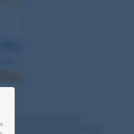
e online goksite. Dan moet deze
t.
eelte van de methode terecht. Vergeet dan
u