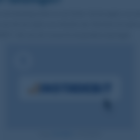
een betaling online te verrichten. Op de pagina van e
 kan dit een optie voor betalen zijn. Wanneer de optie
IT. Hier kan de transactie de goedkeuring krijgen.
(Image:
INSTADEBIT
| © INSTADEBIT)