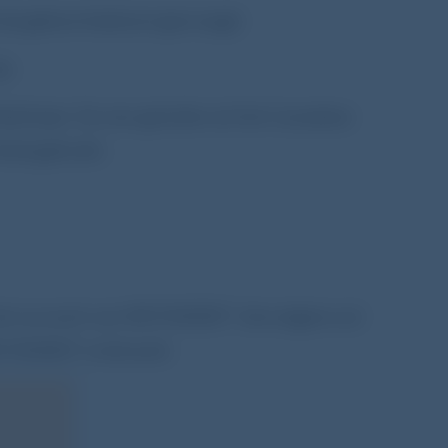
k de geboortedatum gevraagd.
n.
jd klopt. De vier getallen uit het Canadese
eid gebruikt.
het account van INSTADEBIT. Vervolgens zal
NSTADEBIT is betaald.