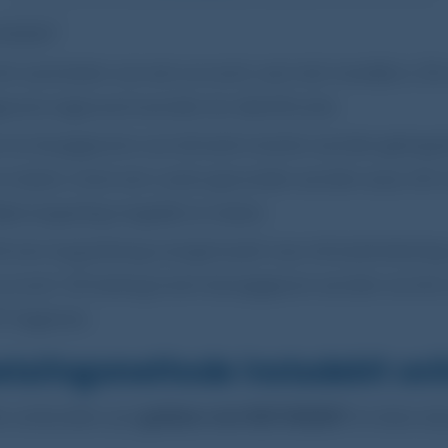
TADEBIT
et aanmaken van een account, wat niet moeilijk is. Dit 
vens ingevoerd worden ter identificatie.
m en de gegevens van de bank moeten worden gekopp
e maken, moet een casino gevonden worden waar dit mog
ijke koppeling mogelijk te maken.
wordt een laag bedrag overgemaakt naar de bankrekeni
account. Dit bedrag moet doorgegeven worden via het 
T beginnen.
alingsmethode Instadebit onli
en verbonden aan
gokken met INSTADEBIT
en deze zij