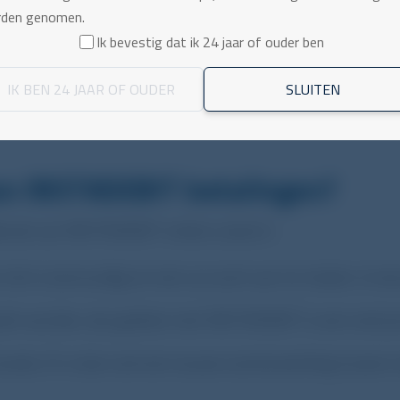
voeren en als laatste moet het verzoek van de transa
den genomen.
Ik bevestig dat ik 24 jaar of ouder ben
ino met deze betaalmethode zou mogelijk kunnen zijn 
IK BEN 24 JAAR OF OUDER
SLUITEN
en dient te worden met deze methode. Ook hier dien
an INSTADEBIT betalingen?
bruik van INSTADEBIT online casino’s
n, het is eenvoudig om een account aan te maken. In ee
aakt worden, dus gokken met INSTADEBIT is een snel p
nada. Er is dan ook een nauwe samenwerking tussen onl