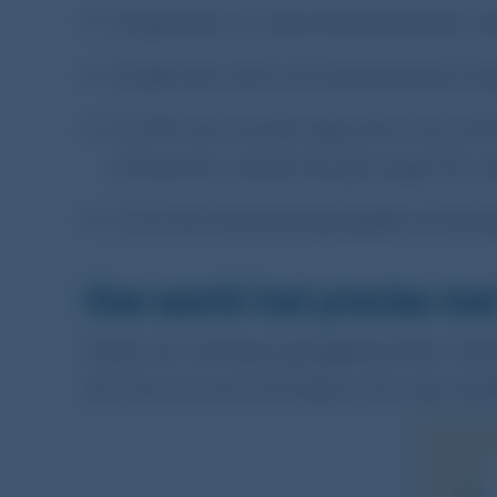
De gebruiker van deze betaalmethode moe
De gebruiker dient een bankrekening te k
De SIN moet worden ingevuld om de verific
sofinummer worden hier gevraagd. Dit nu
Er kan één bankrekening tegelijk worden 
Hoe werkt het precies met
Nadat een storting is goedgekeurd door de 
dit in het account verschijnen. Het staat du