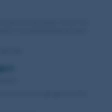
standaard die erg hoog ligt, 128-bits is het
 wanneer er een wijziging doorgevoerd wenst
toegevoegd.
BIT?
benoemen:
an het account worden gekoppeld. Ook dient