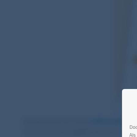
Daarnaast kan het via het
online casino
door
Doo
betaalmethode aangeklikt worden bij de beta
Als