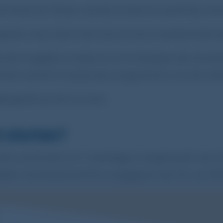
t boven de 18 jaar oud zijn en daarom wordt dan oo
oppelen, maar deze moet wel van een Canadese bank zij
atie mogelijk te maken en om te bewijzen dat de leefti
mmer wordt in Canada door programma’s van de overh
gekoppeld aan het account.
 storten?
bank, wordt deze tot 2 werkdagen overgemaakt naar 
idelijk in de bankafschriften aangegeven dat het aan I