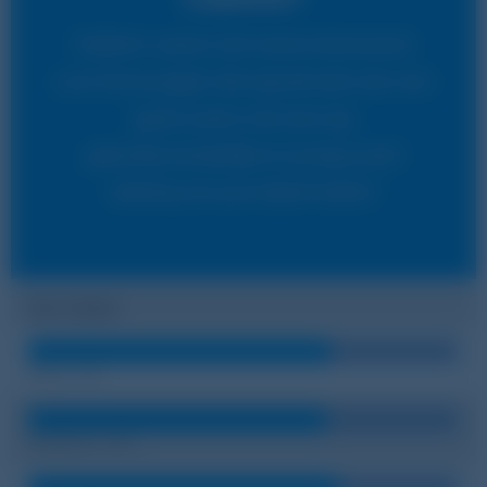
Subliem casino met name interessant
voor bonus jagers die opzoek zijn naar een
goed casino met een erg
gebruiksvriendelijke ervaring zowel
desktop als op mobiel/tablet!
Zon Casino
Bonus -
70%
Spelaanbod -
69%