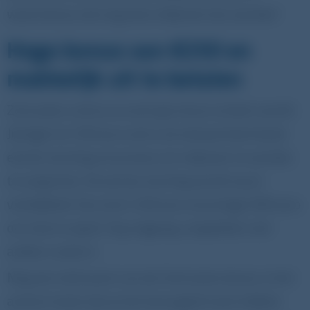
waarmee je ook nog eens miljonair kan worden!
Hoge bonus van €250 en
makkelijk uit te betalen
Zoncasino vult je account gul als je nu klant wordt.
Jij krijgt tot 250 euro extra als nieuwe klant bij de
eerste storting om je kans om miljonair te worden
te vergroten. De eerste storting wordt exact
verdubbeld. Dus stort 250 euro en je krijgt 500 euro
om mee te speel. Erg vrijgevig, vergeleken met
andere casino’s.
Nog een sterk punt van de ZonCasino bonus, is het
aantal malen dat je het bonusgeld moet hebben