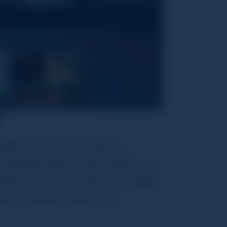
?
logisch dat je ook het spelen op
rdig bijna iedereen alles mobiel doet
aden je kunt rechtstreeks in je mobiele
len en ook het storten of het