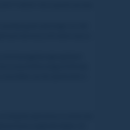
3x €777=€2331. Dit is oprecht een heel
aarbij je gratis spins krijgt voor één
geld want dan kun je zelf weten waar je
je het bonusgeld je eigen geld kunt
ort je dus €100 en krijg je €100 erbij
als je lekker aan het spinnen bent is
or om de gratis spins bonus te nemen dan
lkomst bonus al gebruikt hebben. Dit