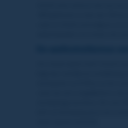
Untold Casino neemt je mee naar de a
1800 gokkasten en meer dan 100 live ca
casino en Untold Land nodigt jou uit om
welkomstpakket voor je klaar met sto
De welkomstbonus van
Voor nieuwe spelers heeft Untold Casin
krijgt daar namelijk een verdubbeling 
storting doet van €100 je van het casin
casino een extra mogelijkheid om alle s
storting krijg je een bonus. Dit is e
helft van het bedrag wat je stort als bo
erbij en speel je met €150.