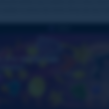
at jij de inzetten via je computer doet en dat je niet je
 spreken via de live chat functie. Dit kan zijn als je 