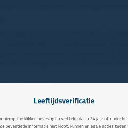
r hebben ze vooral gratis spins en stortingsbonussen k
no
flink te spelen? Dan kom je bij Untold Casino in aanm
n privileges je krijgt. Als vip krijg je bonussen die k
) grote stortingsbonussen en natuurlijk heel veel op 
niet alles op alles gaat zetten om vip te worden. Doe d
ntold Casino
Leeftijdsverificatie
van verschillende spellen. Zowel liefhebbers van gok
een aanbod van spellen zoals roulette
baccarat
en
black
r hierop the klikken bevestigt u wettelijk dat u 24 jaar of ouder ben
s er ook een groot aanbod van verschillende gokkasten
 de bevestigde informatie niet klopt, kunnen er legale acties tegen 