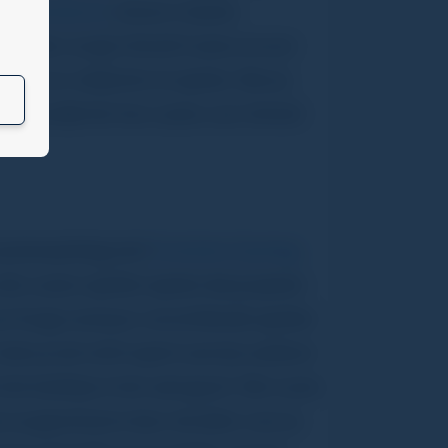
als:
Starburst
, Gonzo’s Quest,
oviders zorgt Untold Casino ervoor
d is er altijd iets te spelen. Ben je
natuurlijk het live casino van Untold
n samenwerking met
Evolution Gaming
.
e casino spellen spelen die jij spelen
an Ezugi vanwaar verschillende spellen
Zodra je de tafel opent word je welkom
et balletje in het wiel gooit. Net zoals
or je geschud en door de deler voor je