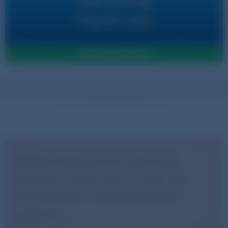
100% tot €100
10 gratis spins
CLAIM JE BONUS!
Opgelet! Deelname voor online casino
bonussen is vanaf 24 jaar of ouder. Wat
kost gokken jou? Stop op tijd! Gokken is
vanaf 18+