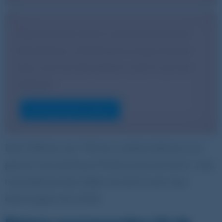
Royal Panda Casino is op dit moment niet
beschikbaar in Nederland. Graag verwijzen
wij u naar de alternatieve casino's op onze
website:
Alle Nederlandse casino's
Bam! Meteen een 100 euro welkomstbonus in je
gezicht als je bij Royal Panda op de site komt. Leuk,
natuurlijk dus daar kijken we eerst even naar,
daarna gaan we verder.