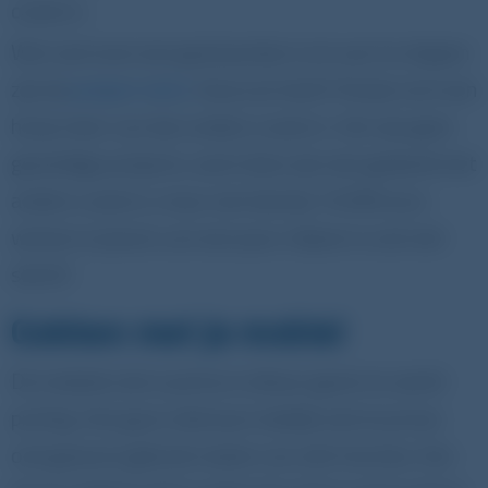
casino’s.
Wat wel even een goed puntje is om aan te stippen
zijn de
jackpot slots
. Daarvan heeft Panda toch een
hoop meer van dan andere casino’s. Het zijn geen
geweldige jackpots, want deze zijn niet gedeeld met
andere casino’s, maar een keertje 10.000 euro
winnen in plaats van een paar miljoen is ook niet
slecht!
Gokken met je mobiel
De mobiele site is prima in elkaar gezet en werkt
prettig. Het gaat allemaal redelijk snel en je kan
ook gewoon gebruik maken van alle functies. Een