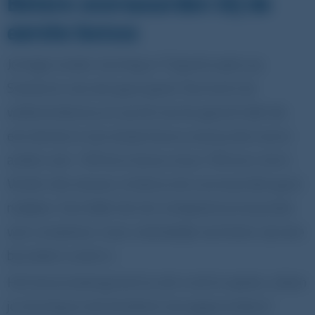
Betere voorwaarden bij de
eerste bonus
Je krijgt zonder storting al 10 gratis spins op
Starburst, dus dat gaat goed. Dan komt de
welkomstbonus en op het eerste gezicht lijkt die
een dertien in een dozijn bonus zoals je die overal
anders ziet. 100 Euro bonus als je 100 euro stort.
Verder niks nieuws, totdat je de voorwaarden gaat
nakijken. Dan blijkt dat de rondspeelvoorwaarden
wat complexer, maar uiteindelijk veel beter zijn dan
bij andere casino’s.
Het bonus bedrag hoef je niet rond te spelen, alleen
je storting en dat betekent een gegarandeerd