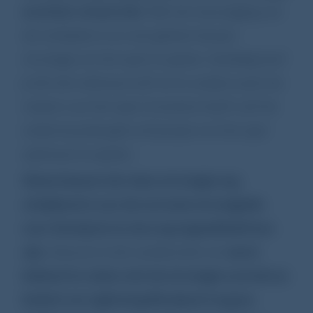
erachter totaal niet.
Met de toevoeging van
de multipliers is er een geheel nieuwe
strategie om het spel te spelen. Gelukkig hoef
je dit niet allemaal zelf uit te zoeken want de
makers van het spel, Evolution heeft zelf de
onderstaande gids ontworpen om het spel
optimaal te spelen.
Wees bewust dat deze strategie erg
afwijkend is van de normale strategieën
voor blackjack en dus erg ingewikkeld kan
zijn.
Daarom is het aanbevolen om
eerst
bekend te raken met de strategie voordat je
besluit om Lightning Blackjack te gaan