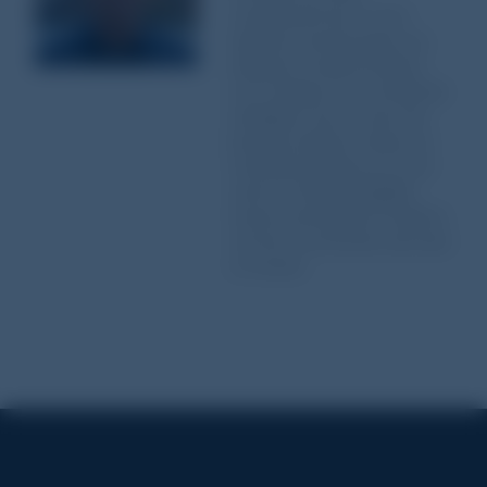
casinowereld. Hij is in 2012
begonnen met het spelen van
blackjack en heeft zich talloze
uren verdiept in de verschillende
strategieën. Hij is nu meer dan
twee jaar actief als schrijver op
CasinoBonusRadar.com en live-
casino.nl. Hij speelt dagelijks
nieuwe casinospellen om jullie te
voorzien van de beste casino tips
en reviews.