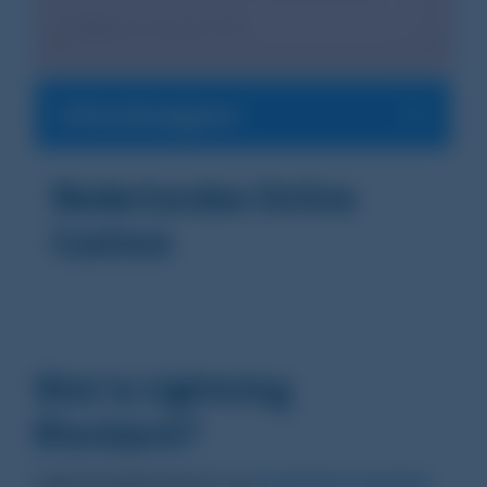
Gokken is vanaf 18+
Inhoudsopgave
[
]
Nederlandse Online
Casinos
Wat is Lightning
Blackjack?
Lightning Blackjack van
Evolution Gaming