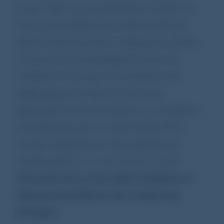
ronde 100% van je inzet betalen. Je kunt het
zien als een sidebet dat je elke ronde kunt
spelen. Nadat de timer is afgelopen, worden
er kaarten op tafel gelegd en komen de
multipliers in het spel. De multipliers zijn
willekeurig en worden aan een hand
gekoppeld. Er zijn zes reeksen van multipliers
die willekeurig aan een spelronde kunnen
worden toegewezen, in de volgorde van
handwaarden 4-17, 18, 19, 20, 21 en BJ.
Hieronder kun je zien welke multipliers er
allemaal beschikbaar zijn in Lightning
Blackjack: