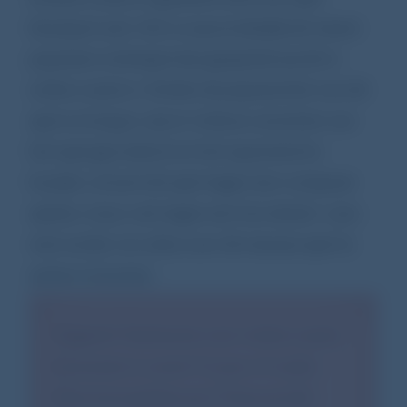
blackjack wel. Het is waarschijnlijk de meest
populaire tafelspel dat gespeeld wordt in
online casino’s. Omdat de populariteit van dit
spel zo hoog is, zijn er talloze varianten van
het spel gecreëerd om het spannend te
houden. Je kunt dit spel tegen een computer
spelen, maar ook tegen een live dealer. Lees
snel verder om alles over dit nieuwe spel te
weten te komen.
Opgelet! Deelname voor online casino
bonussen is vanaf 24 jaar of ouder.
Wat kost gokken jou? Stop op tijd!