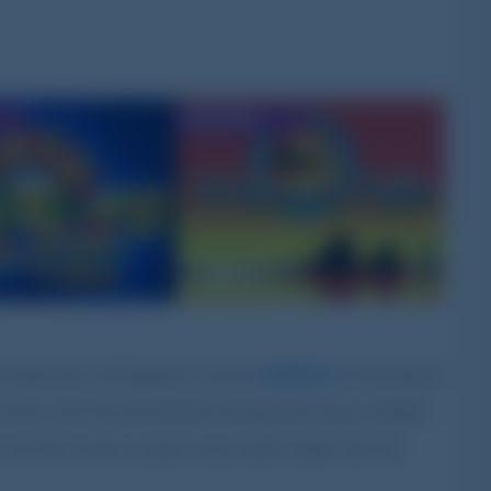
de bekende tafelspelen zoals
roulette
en blackjack
e kan zelf live de dealers bezig zien op je mobiel.
van het echte casino en je weet zeker dat de