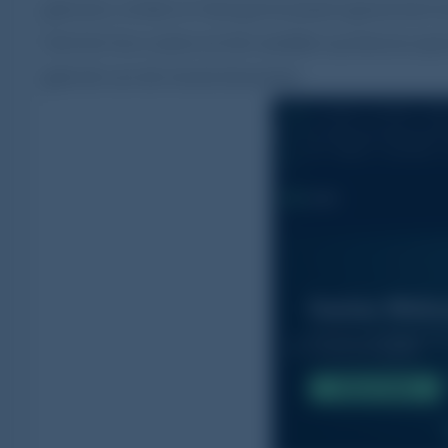
gekozen, omdat er hele grote prijzen gewonnen 
Ook het live casino en het wedden op diverse sp
gebruik van de mooie bonussen.