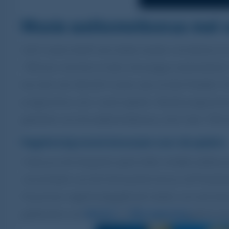
Mooie welkomstbonus met ve
Volt Casino heeft een leuke manier om kennis te 
100 euro storten en dan ontvang je automatisch 1
kan dat ook. Bij Volt Casino zijn ze heel flexibel. A
programma voor vaste spelers. Bij dit programma
genieten van de welkomstbonus, stort dan 100 eur
Regelmatig mooie bonussen voor de spelers
Zodra je met de gratis spins hebt ontdek welke pra
verzamelen van de Volt punten kan je zelf besliss
Dus je kan regelmatig gebruik maken van een bon
gokkasten van
Netent
of
Microgaming
geïntrod