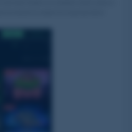
een heel modern en compleet online casino is.
aard om kennis te maken! En maak dan direct