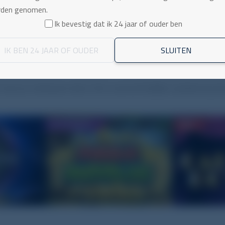
sino
den genomen.
Ik bevestig dat ik 24 jaar of ouder ben
 aanwezig. Het is een zeer compleet aanbod. En dan hebb
IK BEN 24 JAAR OF OUDER
SLUITEN
 ook zeer veel sportweddenschappen nodig. Het aanbod
an de kwantiteit. En doordat Volt Casino gebruik maakt
en laat je verbazen door het overzichtelijke aanbod op 