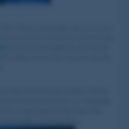
efst 120 gratis spins krijgen. Hiervoor moet je
ten kan proberen. Als je minder wil storten dan
pins
. Daarnaast kan je gelijk mee doen aan het
tisch dingen mee kan doen. Wil je dus optimaal
n.
 door hebt allerlei bonussen verdienen. Met het
ijn deze punten die je haalt voor altijd geldig.
orden er regelmatig prachtig nieuwe online
 kasten krijgen om ze te proberen.