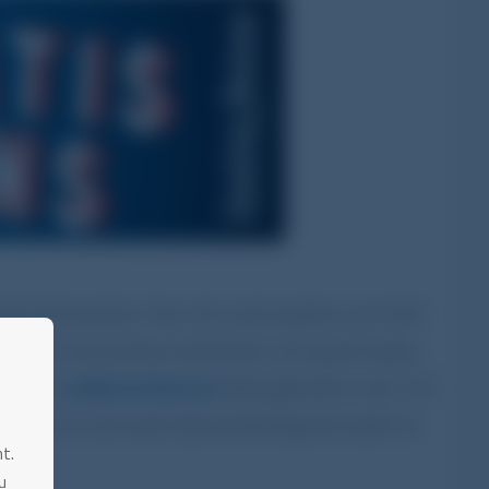
lei Volt punten. Voor de vaste spelers van Volt
 hebt, kan je deze inwisselen voor gratis spins.
ls je de
welkomstbonus
hebt gebruikt en de 120
punten om ook weer bijvoorbeeld gratis spins te
t.
u