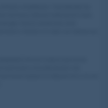
e software-ontwikkelaars. Twee bekenden zijn
 slots kan je allemaal vinden bij Volt Casino.
e bedragen. Daarom worden deze online
e thema’s. Hierdoor is er zeker voor iedereen een
ijd gespeeld. Dit komt omdat je weet dat de
tra grote prijs is natuurlijk daardoor zeer
. Deze kunnen oplopen tot miljoenen euro’s. En ook
: