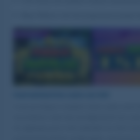
Fruit Fiesta: een simpele fruitkast waarbij de 
Major Millions: met een progressieve jackpot d
Goed werkend live casino van Volt
In een prachtig en compleet online casino zoals V
live proberen, neem dan een kijkje bij het live casi
De afgelopen jaren is dit onderdeel van Volt Cas
professionele dealers eerlijk spelen, want je kan h