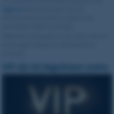
van 250.000 euro kunnen delen wanneer ze een
Yggdrasil
slotmachine spelen. Door de
deelnemende slotmachines te spelen kun je
verschillende cadeaus ontvangen.
Bekijk de promotiepagina van dit online casino om
op de hoogte te blijven van alle bonussen en
promoties.
VIP zijn bij Vegadream casino