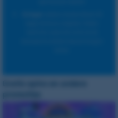
spel hoeveel meetelt.
30 dagen.
Spelers moeten binnen 30
dagen de bonus vrijspelen. Anders
heeft het casino het recht om de
bonussen en winsten daaruit terug te
nemen.
Gratis spins en andere
promoties