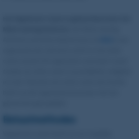
Het Vegadream Casino is gelicentieerd door het
Malta Gaming Authority.
Het Malta Gaming
Authority wat beter bekend staat als
MGA
is een
organisatie dat vele jaren actief is in de online
casino wereld. Dit organisatie controleert zowel
fysieke als online casino’s op eerlijkheid, veiligheid
en meer. Wanneer een online casino een licentie
heeft van dit organisatie kun je daar met een
gerust hart gaan gokken.
Betaalmethodes
Vegadream casino heeft tal van mogelijke