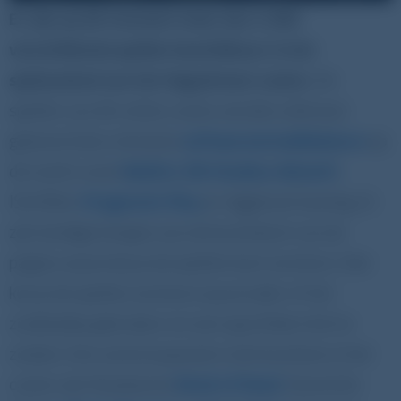
Er zijn op dit moment meer dan 2.000
verschillende spellen beschikbaar in het
spelaanbod van het Vegadream casino.
De
spellen van dit online casino worden allemaal
geleverd door de beste
softwareontwikkelaars
op
de markt zoals
NetEnt
,
Elk Studios
,
Betsoft
,
ISoftBet,
Pragmatic Play
en Yggdrasil Gaming. Er
zijn handige knopjes aan de bovenkant van de
pagina waarmee je de spellen kunt sorteren. Ook
kun je de spellen sorteren op provider of het
zoekbalkje gebruiken om een specifieke titel te
zoeken. Een aantal populaire slotmachines in het
casino zijn Deadwood,
Book of Dead
, Dynamite