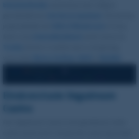
betaalmethodes
, waarmee je snel, veilig en
gemakkelijk kunt
storten en opnemen
. Storten kan
je gemakkelijk met
VISA of Mastercard
, of als je
liever via je
internetbankieren
werkt, kan je via
Trustly
storten. E-wallets zijn er ook genoeg,
waaronder
Klarna
,
EcoPayz
,
Skrill
of
Neteller
.
Eindconclusie Vegadream
Casino
Het Vegadream Casino is een gloednieuw online
casino op de markt. Hoewel het casino nog minder