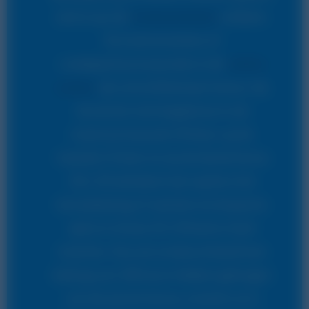
eerst aan de
inzetvereisten
voldoen.
De inzetvereisten of
rondspeelvoorwaarden in dit
online
casino
zijn verschillend per bonus. Op
de eerste stortingsbonus is de
inzetvoorwaarde 30 keer, op de
tweede 25 keer en op de derde bonus
20x. Dit betekent dat spelers het
bonusbedrag of winsten uit de gratis
spins in totaal 20-30 keren moet
inzetten. Dus als ze bijvoorbeeld een
bedrag van 300 euro hebben gekregen
van de eerste bonus, moeten ze in