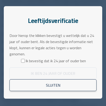
developers zoals NetEnt, Microgaming, Gamomat,
Quickspin,
Leander Games
, Betsoft, Red Tiger
Gaming en meer. Het ontwerp van de website is erg
Leeftijdsverificatie
overzichtelijk en simpel om te gebruiken.
Je kunt de spellen makkelijk sorteren met de
Door hierop the klikken bevestigt u wettelijk dat u 24
knoppen aan de bovenkant van de pagina. Ook kan
jaar of ouder bent. Als de bevestigde informatie niet
klopt, kunnen er legale acties tegen u worden
je een specifiek spelletje zoeken via het handige
genomen.
zoekbalkje. Een aantal populaire spellen in dit
Ik bevestig dat ik 24 jaar of ouder ben
online casino zijn Starburst, Who Wants tob e a
Millionaire, Sakura Fortune, Hammer of Vulcan en
IK BEN 24 JAAR OF OUDER
Rick and Morty Megaways.
SLUITEN
Als je geen fan bent van slotmachines zijn er ook
nog tafelspellen beschikbaar. Klassieke