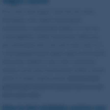
Vegas Casino
Er is in het Turbo Vegas Casino een live casino
beschikbaar. Voor spelers die graag een
levensechte ervaring willen hebben is er het live
casino gedeelte. Spelers kunnen hier spelen met
een echte dealer dat in een echt casino staat. Via
camerabeelden kunnen spelers kijken hoe de dealer
de kaarten uitdeelt en hoe ze het roulettewiel
draaien. Via de chat functie kunnen spelers met de
dealer en andere spelers praten.
Het live casino
gedeelte geeft spelers het gevoel alsof ze in een
echt casino zitten.
Hoe is het mobiele casino van