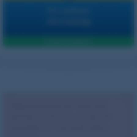
10% cashback
elke maandag
CLAIM JE BONUS!
Opgelet! Deelname voor online casino
bonussen is vanaf 24 jaar of ouder. Wat
kost gokken jou? Stop op tijd! Gokken is