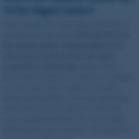
Turbo Vegas Casino?
Spelers kunnen in het Turbo Vegas Casino ook via
de mobiele telefoon spelen.
Ze kunnen direct via
hun mobiele telefoon toegang krijgen tot het
online casino zonder ook maar een app of
programma te downloaden.
Spelers hoeven
alleen maar de website in te voeren en in te loggen,
ze kunnen daarna direct beginnen met spelen.
Spelers kunnen genieten van het hele spelaanbod
van dit online casino. De spellen van dit online
casino zijn geoptimaliseerd voor alle toestellen.
Spelers kunnen waar en wanneer dan ook genieten