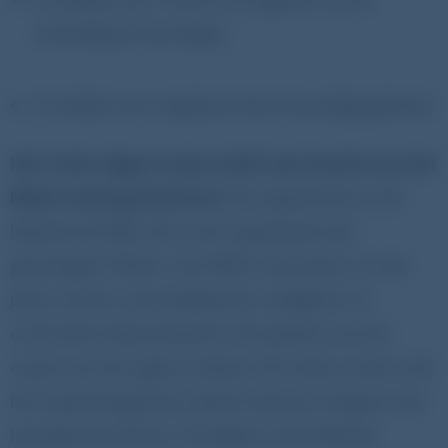
verbinding te beveiligen
Ze hebben een uitgebreid data beveiligingsbeleid
Het Turbo Vegas Casino heeft een licentie van het
Malta Gaming Authority.
Dit organisatie is ook
bekend als MGA, dit is een organisatie dat
gevestigd in Malta. Het MGA controleert al vele
jaren casino’s op eerlijkheid en veiligheid. Ze
controleren bijvoorbeeld of de spellen van het
casino aan de regels voldoen. Dit online casino vind
het erg belangrijk dat spelers bewust omgaan met
hun gokactiviteiten. Ze hebben verschillende