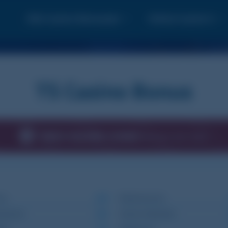
Alle Casino Bonussen
Online Casino’s
TS Casino Bonus
TIMES SQUARE CASINO
bestaat niet meer.
us
80%
Klantenservice
laanbod
80%
Storten/Uitbetalen