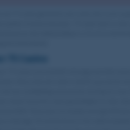
k wel TS Casino genoemd is een casino dat er prat op 
we spellen en betere bonussen. TS Casino doet er alle
ntenservice die altijd bereikbaar is. En om te starten k
oed te leren kennen.
n TS Casino
voor TS Casino en je inschrijft ontvang je een hele m
ssen. Waar je bij veel casino’s slechts op je eerste stor
 met een verdubbeling van je eerste storting tot maar l
e manier kun je het casino goed bekijken en alles uitpro
imaal €400. Stel je doet als tweede storting €100 dan k
 je erbij krijgt. Als laatste bonus in het welkomstpakket