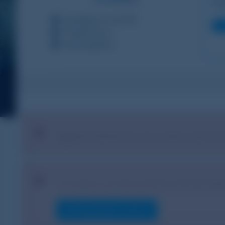
Mob
Stortingsbonus tot €500
100 gratis spins
Snelle registratie
Opgelet! Deelname voor online casino bon
TS Casino is op dit moment niet beschikb
Alle Nederlandse casino's