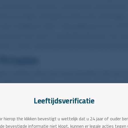
nog veel meer. Ook kun je casinospellen als blackjack 
r kun je lekker doorspelen en ben je niet afhankelijk 
 deze tafelgames alleen. Bij de gokkasten kun je zelf k
e videoslots dan staat er honderden gokkasten voor je 
s en zonder moeilijke features kun je goed terecht bij
 TS Casino
ack, roulette of baccarat maar je houdt er niet van om
pelen in het live casino van TS Casino. Hier kun je nam
ers en croupiers. Je waant je in een echt casino waar 
Leeftijdsverificatie
 het live casino wordt alles gedaan door echte mensen.
etje van de roulette wordt gegooid en jij kunt live alle
r hierop the klikken bevestigt u wettelijk dat u 24 jaar of ouder ben
 zo dat je bij het live casino alleen kijkt je kunt ook p
 de bevestigde informatie niet klopt, kunnen er legale acties tegen 