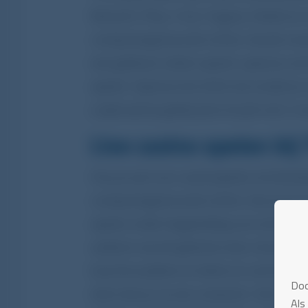
Betsoft, Play ’n Go, Fugaso, Noble en 
computergestuurde tafels. Op die manie
een gokkast alleen speelt, speel je ook
spelen. Speel je het liefst de modern
ouderwetse gokkasten houdt met 3 reel
Live casino spelen bij
Hou je wel van casinospelen als blackj
computergestuurde tafels. Dan kun je s
spelen onder begeleiding van echte del
welkom wordt geheten door de deler. In
kaarten pakken en delen en ook het ball
Doo
doet doe je via de computer. Het is niet
Als