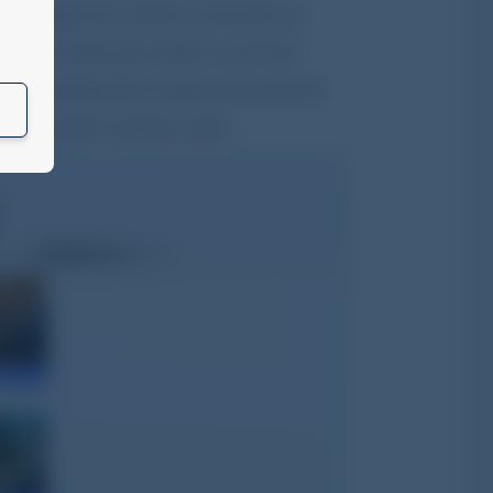
woon tegen de camera te praten en
r verschillende studio’s voor het
k en het welbekende en gerenommeerde
wat jij het leukste vindt.