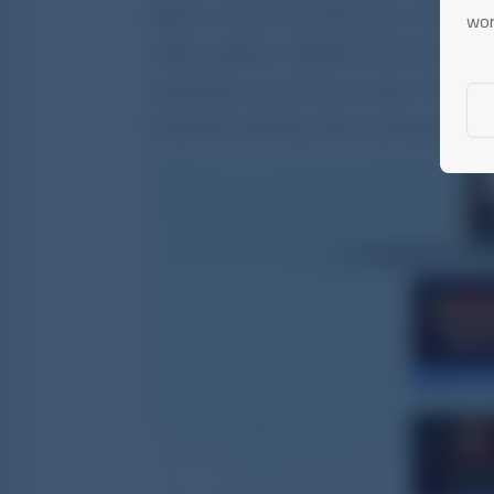
spelers. Je kunt dit doen door middel
wor
andere spelers middels de chatfunctie 
aanbieden van het live casino. Dit zi
Evolution Gaming. Deze samenwerking zo