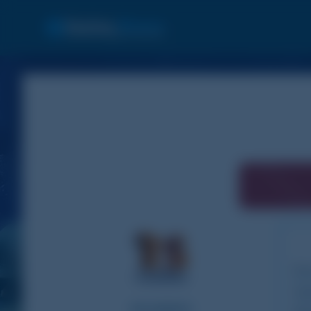
Bon
Spe
SPELAANBOD