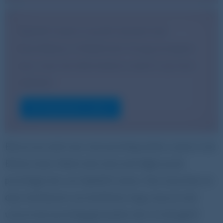
Spinhill Casino is op dit moment niet
beschikbaar in Nederland. Graag verwijzen
wij u naar de alternatieve casino's op onze
website:
Alle Nederlandse casino's
Ben je op zoek naar een prachtig online casino in de
Britse style. Neem dan eens een kijkje op de
prachtige site van Spinhill Casino. Dan zie je hier en
daar de kleuren van de Britse vlag, maar je ziet
vooral een prachtig gemaakte site. En dit geeft