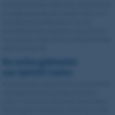
aan het goede adres. Er hier horen natuurlijk ook de
prachtige jackpots bij. Maar Spinhill Casino is ook
zeer bekend om zijn Bingo spel. Er zijn veel
verschillende tafels, waardoor er erg veel keus is
voor de spelers. Maar ook de competities die je kan
spelen zijn erg in trek.
De online gokkasten
van Spinhill Casino
De meeste spelers genieten echt van de honderden
online gokkasten die aanwezig zijn bij Spinhill
Casino. En dit zijn niet zomaar wat slots bij elkaar.
De beste game-ontwikkelaars zijn terug te vinden