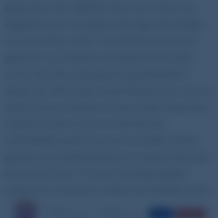
gelijk weer waar Spinhill Casino voor staat: een
degelijk site voor de spelers die hoge eisen hebben
voor een online casino. Het platform dat wordt
gebruikt is van Jumpman Gaming. Ook dit zorgt
ervoor dat alle casino games erg makkelijk te
spelen zijn. Alles loopt als een Broitse trein, of je nu
speelt op een computer of op je mobiel. Daarnaast
zorgt dit Casino er ook voor dat het erg
aantrekkelijk wordt om je aan te melden. Op het
gebied van de welkomstbonus en andere bonussen
kom je niks te kort. Al met al meerdere goede
redenen om nu kennis te maken met Spinhill Casino.