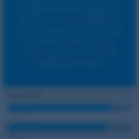
je bij Spinhill Casino aan het goede adres.
Daarnaast is er rekening gehouden met
de verschillen tussen de spelers. Dit zie je
niet alleen terug in het gevarieerde
aanbod, maar ook in de verschillende
mogelijkheden van betalen.
Spinhill Casino
Bonus -
84%
Spelaanbod -
80%