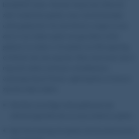
bij Spinhill Casino. Hierdoor heb je niet alleen de
aller modernste spellen, maar ook de klassieke
online gokkasten. De vele thema's zorgen ervoor
dat er voor iedere speler een geschikte online
gokkast te vinden is. De spellen van Microgaming
en Netent zijn zeer populair. Maar daarnaast zijn er
nog vele andere software-ontwikkelaars
aanwezig. Naast Plyson, Lightning Box en Eyecon
zijn dat onder andere:
NextGen: prachtige online gokkasten die
allemaal geschikt zijn om op je mobiel te spelen.
Big Time Gaming: de spellen met de allermooiste