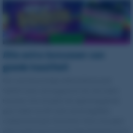
Alle extra bonussen van
goede kwaliteit
Net zoals de prachtige welkomstbonus pakt
Spinhill Casino ook erg goed uit met alle andere
bonussen. Voor de speler die regelmatig gebruik
gaat maken van dit Casino zijn de dagelijkse
cashback bonussen fantastisch. Want als je geen
winst maakt, kan je toch een bepaald bedrag van je