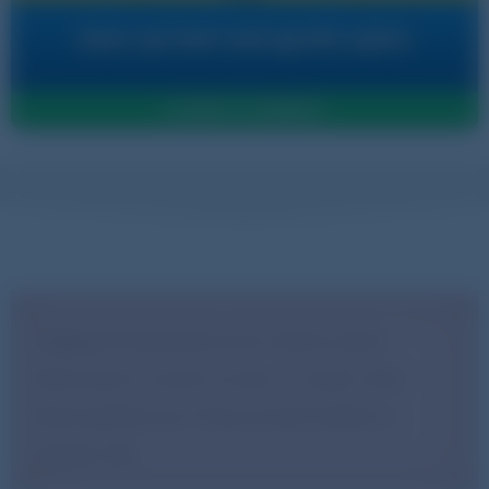
kans op heel veel gratis spins
CLAIM JE BONUS
Opgelet! Deelname voor online casino
bonussen is vanaf 24 jaar of ouder. Wat
kost gokken jou? Stop op tijd! Gokken is
vanaf 18+