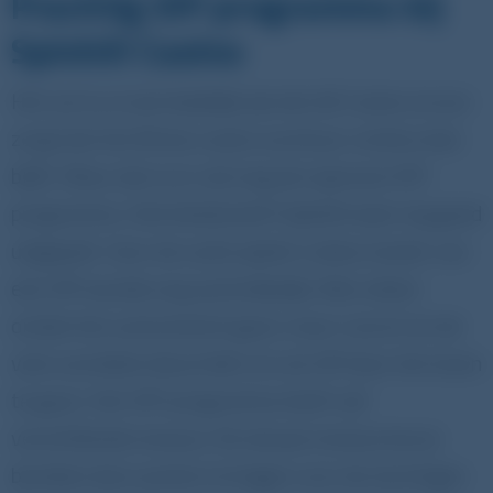
Prachtig VIP programma bij
Spinhill Casino
Het zal nu al wel duidelijk zijn dat dit Casino ervoor
zorgt dat het Britse casino avontuur continu leuk
blijft. Maar dan is er ook nog een speciaal VIP-
programma. Ook hierbij heeft Spinhill weer erg goed
uitgepakt. Voor de vaste speler is deze manier van
een VIP worden erg aantrekkelijk. Niet alleen
omdat het automatisch gaat, maar vooral om de
vele voordelen die je hebt om als VIP door het leven
te gaan. Het VIP-programma heeft vijf
verschillende niveaus. De nieuwe niveaus kun je
bereiken door punten te krijgen voor de stortingen