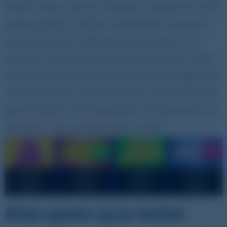
enkele centen inzet kan meedoen, zijn bij veel vaste
spelers populair. Ook de maandelijkse toernooien
met extra prijzen vallen goed in de smaak. Er is
geen live casino aanwezig bij Spinhill Casino. Maar
als online gokkasten en bijvoorbeeld het Bingo spel
voldoende voor je zijn, dan moet je zeker dit Casino
gaan proberen. Een ongekende ervaring staat je te
wachten in dit prachtige online casino.
Alles spelen op je mobiel