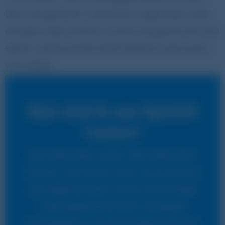
Door een goed SSL-certificaat te gebruiken, weet
de speler zeker dat hij of zij met een gerust hart kan
spelen. Al deze punten heeft Spinhill Casino prima
voor elkaar.
Wat vind ik van Spinhill
Casino?
Een uniek online casino. Niet alleen door
de sfeer van de site, maar vooral door de
prachtige bonussen. Als je van prachtige
online gokkasten houdt, met goede
bonusspelen en enorme jackpots dan ben