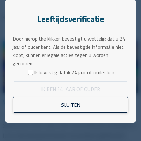
bonusspellen.
Yggdrasil: staat bekend om de mogelijkheid om
Leeftijdsverificatie
erg grote winsten te halen.
Door hierop the klikken bevestigt u wettelijk dat u 24
jaar of ouder bent. Als de bevestigde informatie niet
klopt, kunnen er legale acties tegen u worden
genomen.
Ik bevestig dat ik 24 jaar of ouder ben
IK BEN 24 JAAR OF OUDER
Win nu een jackpot bij de online gokkasten
SLUITEN
En door het enorm grote aanbod van online
gokkasten door zeer veel verschillende aanbieders,
is er ook een grote keuze uit jackpot gokkasten.