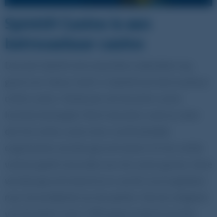
Spinhill Casino is een
betrouwbaar casino
Doordat Spinhill alle essentiële onderdelen erg
goed voor elkaar heeft, is Spinhill een betrouwbaar
online casino. Hierbij zijn ook de juiste casino
licenties belangrijk. Want daardoor weet je zeker
dat het online casino door onafhankelijke
organisaties worden gecontroleerd. En het zelfde
verhaal geldt natuurlijk voor de casino games. Deze
worden gecontroleerd en er wordt vooral gekeken
naar de eerlijkheid van de spellen. Ook de veiligheid
van de speler moet 100% gegarandeerd worden.