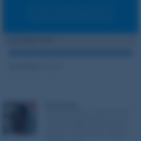
Ga direct naar Slots Magic Casino
Slots Magic Casino
User Review
0%
(
0
votes)
Nick Barends
Gokkasten liefhebber pur sang. 33 jaar. Vind
altijd zijn meeste geluk met spelen van zijn
bonussen op NetEnt titels Guns ’N Roses en
Starburst. Ons scherpe oog op de tijdelijke