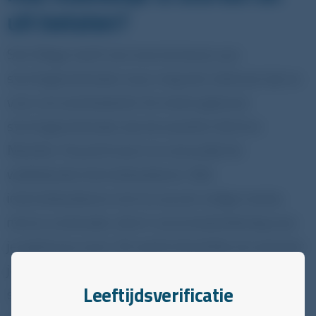
uit betalen?
Slot Magic heeft een enorme keuze aan
stortingsmethodes maar lang niet allemaal zijn ze
voor ons land bedoeld. De meest gekozen
stortingsmethodes zijn de ewallets Skrill en
Neteller, Paysafe kaart en natuurlijk het
welbekende internetbankieren. Met
internetbankieren stort je op een veilige manier,
met je cardreader, direct van je bankrekening naar
je spelersaccount. Dit werkt hetzelfde als wanneer
je een bestelling doet bij een webwinkel. Voor alle
Leeftijdsverificatie
stortingsmethodes geldt dat het geld direct op je