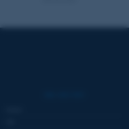
casino bonus acties.
SNEL VAN START
Reviews
Gids