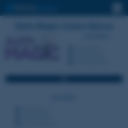
Slots Magic Casino Bonus
SPELAANBOD
Goed spelaanbod
Goed mobiel casino
Goede klantenservice
0%
SPELAANBOD
Goed spelaanbod
Goed mobiel casino
Goede klantenservice