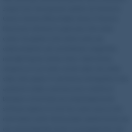
zorgt ervoor dat populaire spellen als Starburst,
Gonzo’s Queset White Rabbit, Book of Dead en
Reactoonz allemaal te spele zijn in het online
casino. De spellen in het online casino zijn
onderverdeeld in vijf verschillende categorieen,
namelijk Popular Games, Slots, Table Games,
Jackpots en Live Casino. Je kunt zeker niet alleen
video slots spelen. Er zijn diverse tafelspellen in het
aanbod te vinden, zoals baccarat, roulette en
blackjack. Je kunt deze op computergestuurde
software spelen of in het live casino waar je met
echte delers werkt. Bij de jackpot spellen komen we
een aantal bekende namen van de gokkasten met