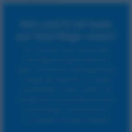
Wat vond ik het beste
aan Slots Magic casino?
Het is een leuk casino met een leuke
uitstraling en een goed aanbod van
spellen. Het feit dat er elke dag bonussen
te krijgen zijn maakt het voor mij nog
aantrekkelijker om hier te spelen. Het
totaalplaatje van spelaanbod, bonussen,
betaalmethodes en klantenservice
scoort gewoon een dikke voldoende.