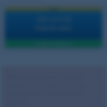
BONUS
100% tot €100
50 gratis spins
CLAIM JE BONUS!
Opgelet! Deelname voor online casino
bonussen is vanaf 24 jaar of ouder. Wat
kost gokken jou? Stop op tijd! Gokken is
vanaf 18+