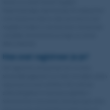
helaas is er op dit moment nog geen
Nederlandstalige ondersteuning. De medewerkers
in de chatservice doen er alles aan om je zo snel
mogelijk te helpen en zijn daarnaast ook bijzonder
vriendelijk. De klantenservice krijgt van mij een
dikke voldoende.
Hoe snel registreer je je?
Het registreren verloopt heel vlot. Je vult je
persoonlijke gegevens in en moet vervolgens alleen
nog even je account verifiëren. Dit is met een
enkele klik gebeurt en dan ben je eigenlijk al
helemaal klaar om je eerste storting te gaan doen.
Het kost je dus niet veel tijd of moeite om je als