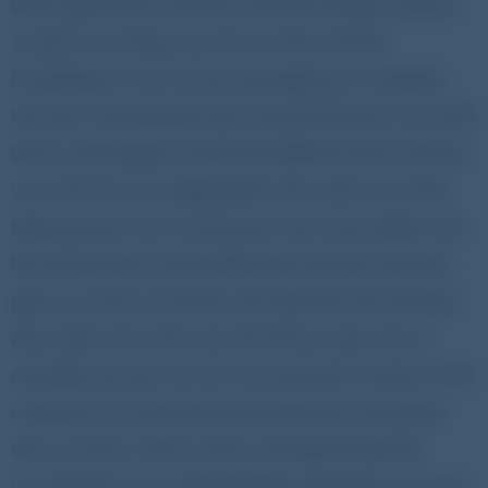
bonus geld moet inzetten. Bij Slots Magic moet je
zowel je storting als je bonus 30x inzetten
(rondspelen.) voor je het bonusgeld als cashgeld
kan zien. Dit betekent dat als je €100 stort en €100
bonus erbij krijgt je 30x€200=€6000 moet inzetten
voor de bonus is vrijgespeeld. Dit is best een flink
bedrag maar de ervaring leert dat als je lekker aan
het spelen bent op de gokkasten dit heel snel kan
gaan. Je moet trouwens wel opletten dat de spins
die je doet niet meer zijn dan €5 per spin. Dat is
namelijk ook een van de voorwaarden. Verder is het
raadzaam om de bonusvoorwaarden even goed
door te lezen. Hierin staan namelijk de spellen
vermeld die niet of gedeeltelijk meetellen voor het