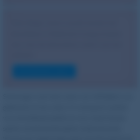
Slots Magic Casino is op dit moment niet
beschikbaar in Nederland. Graag verwijzen
wij u naar de alternatieve casino's op onze
website:
Alle Nederlandse casino's
Slotsmagic is een leuk casino voor liefhebbers van
gokkasten en live casino. Er is een groot aanbod
van verschillende spellen en voor zowel nieuwe
spelers als bestaande spelers leuke bonussen.
Word je een regelmatige speler die flink speelt dan