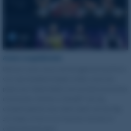
Andere mogelijkheden
Behalve casino, kan je ook een gigantisch platform
voor sportweddenschappen vinden, naast een
pokerroom. Beide hebben ook exclusieve promoties
en bonussen. Hierdoor is SekaBET een erg
complete goksite waar iedere speler wel zijn ding
zal vinden, of het nu om freerolls, free bets of
casino bonussen gaat.