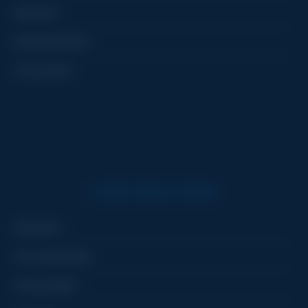
Bonussen
Betaalmethodes
5 Euro gratis
CASINO BONUS RADAR
Disclaimer
Het cookie beleid
Privacy beleid