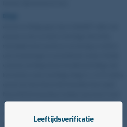
Games, Spinomenal en Vivo.
Bingo
Als het om Bingo gaat, dan is SekaBET zeker ook
de place to be. Je vindt er live bingo met echte,
menselijke hosts op elk uur van de dag. Je vindt er
ook virtuele bingo in verschillende versies. Ontdek
variaties als Bingo Boom (traditionele Bingo met
live hosts), Lucky Line Bingo, (krijg 3, 4, 5 of 6 cijfers
op een rij), Keno Boom (het klassieke Keno spel),
Naval Battle (waarbij je schepen op je kaart moet
zien te zinken) en Bingo Boom 2 (klassieke Bingo,
maar dan met kansen op grotere prijzen). Naast de
Leeftijdsverificatie
gewone prijzen, vind je Jackpots in verschillende