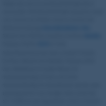
hebben dan ook tal van betaalmethoden die ze
aanvaarden. Alle betaalmethoden zijn gratis, zowel
voor storten als afhalen. Je kan er storten met
Bankoverschrijving,
Internetbankieren
,
Visa
,
MasterCard, AlfaPay, EasyPay, EcoPayz,
Neteller
,
Paykasa, PayPal,
Skrill
en Tyme.
Geld afhalen kan je dan weer via Bank Transfer,
EcoPayz, MasterCard, Neteller, Paykasa, Skrill,
Visa, WebMoney en Yandex Money. De
minimumstorting is 25 euro, net als de
minimumafhaling. De afhaallimieten zijn dan weer
erg hoog, perfect voor de high rollers; je kan hier
tot 15.000 euro per dag afhalen. Je kan er betalen