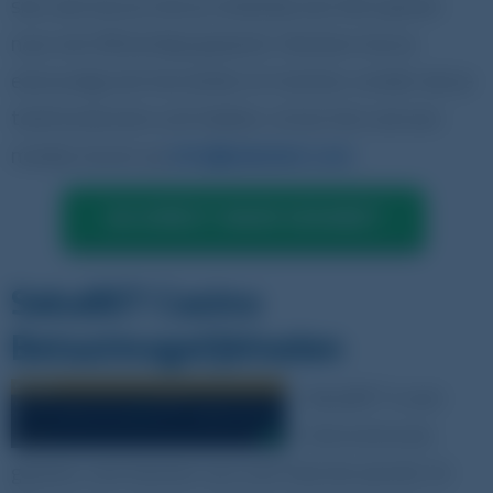
site, dan kan je met je mobieltje een link openen
naar een WhatsApp gesprek. Hierdoor kan je
eenvoudig met hen bellen of chatten, zonder dat je
telefoonkosten zult hebben. Je kan hen ook een
mailtje sturen op
info@sekabet.com
GA DIRECT NAAR SEKABET
SekaBET Casino
Betaalmogelijkheden
SekaBET is een
internationale
goksite, met klanten van over heel de wereld. Ze