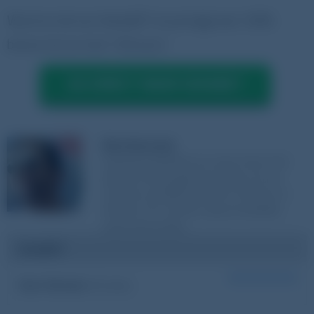
Word nu lid van SekaBET en je krijgt een 100%
bonus tot en met 150 euro!
GA DIRECT NAAR SEKABET
Nick Barends
Gokkasten liefhebber pur sang. 33 jaar. Vind
altijd zijn meeste geluk met spelen van zijn
bonussen op NetEnt titels Guns ’N Roses en
Starburst. Ons scherpe oog op de tijdelijke
casino bonus acties.
SekaBET
User Review
0
(
0
votes)