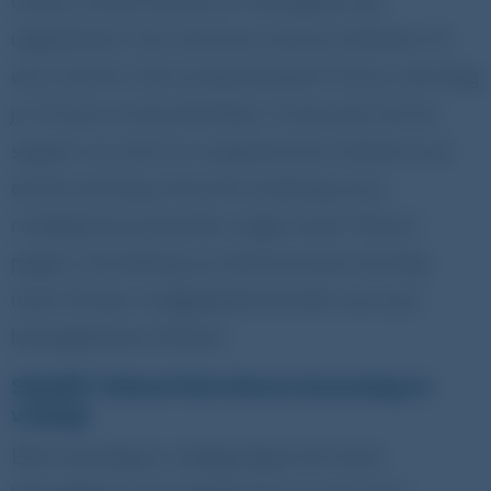
Casino, Virtual Games en Tafelspelen zijn
uitgesloten). Voor de bonus moet je minstens 10
euro storten. Stort je bijvoorbeeld 10 euro, dan krijg
je 10 extra in bonusfondsen. Contacteer de live
support via chat en vraag de bonus meteen na je
eerste storting. Je kan de vordering van je
rondspeelvoorwaarden volgen op de “Bonus”
pagina. Het bedrag van de bonus plus storting
moet 20 keer rondgespeeld worden voor je je
bonusgeld kunt afhalen.
SekaBET Reload Slots Bonus (maandag en
vrijdag)
Elke maandag en vrijdag krijg je een leuke