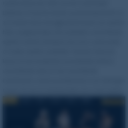
naakte dames de rollen van het roulettespel
bedienen of kaarten dealen op de blackjacktafel. Je
zal merken dat je een gigantische keuze aan spellen
hebt, aangezien bijna alle aanbieders verschillende
spellen roulette, blackjack, baccarat, casino poker
of andere spellen aanbieden. Hierdoor heb je de
keuze uit een honderdtal verschillende tafels in
verschillende talen en met verschillende
inzetlimieten, zodat je probleemloos voor bedragen
tussen 20 cent en tienduizenden euro’s kunt spelen.