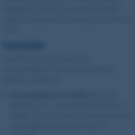
spelgegevens verloren als je verbinding tijdelijk
wegvalt en hebben hackers weinig kans om data te
stelen.
Conclusie
SekaBET heeft veel te bieden voor
casinoliefhebbers. We sommen even hun drie
grootste voordelen op:
Heel veel gokkasten en spellen:
Met 2653
gokkasten van 71 verschillende producenten, is
SekaBET bijna een museum van gokkasten waar
je elke degelijke online gokkast ooit zult