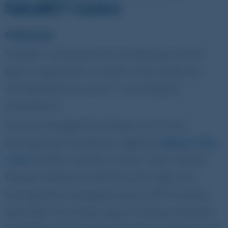
SekaBET Casino
Gokkasten
SekaBET is misschien een recordhouder als het
gaat om gokkasten. Je vindt er niet minder dan
2653 gokkasten van wel 71 verschillende
producenten.
Voor de volledigheid vermelden we ze even:
Microgaming, Thunderkick, Yggdrasil,
Netent
,
Play
‘n Go
,
iSoftBet, EvoPlay, Foxium, Triple, RabCat,
Playson, Ainsworth, MrSlotty, Red Tiger, Omi
Gaming, Edict Gaming,Novomatic,2BY2 Gaming,
Genii, Big Time aming, Fugaso, Pariplay, Ganapati,