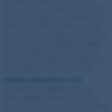
herlaadbonus als je geld op je account stort.
Hiervoor moet je na je storting contact opnemen
met de Live Chat Support om de Reload Bonus te
claimen. De bonus bedraagt 50% tot en met 80
euro. Om de bonus te ontvangen, moet je minstens
3 euro storten (een zeer laag bedrag). Vrijspelen,
moet je het bedrag van de bonus plus storting
minstens 14 keer rondspelen. Op alle gokkasten is
de bonus geldig, behalve die van Novomatic.
Dagelijkse Cashback Bonus tot 25%
Wil je de wereld van SekaBET met iets meer
fondsen ontdekken? Probeer dan misschien de
Daily Casino Discount Bonus van tot 25%. Je kan op