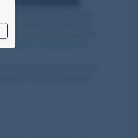
 Dit betekent dat je zonder te storten
s om het te spelen op de gokkasten en
 casino en zijn verschillende gokkasten
j aan
Starburst
,
Twin Spin deluxe
of
n uit twee verschillende bonussen zonder
j registratie. Het is helemaal aan jou