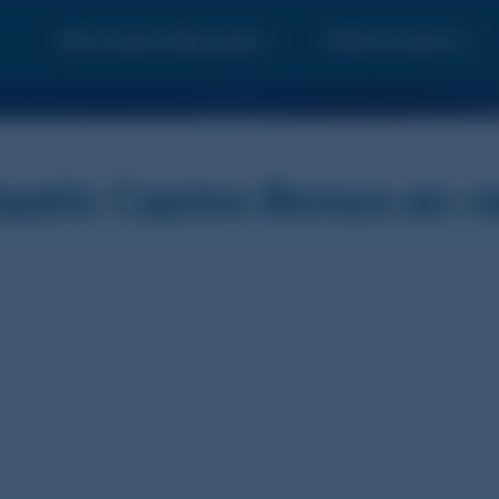
Alle Casino Bonussen
Online Casino’s
tastic Casino Bonus en r