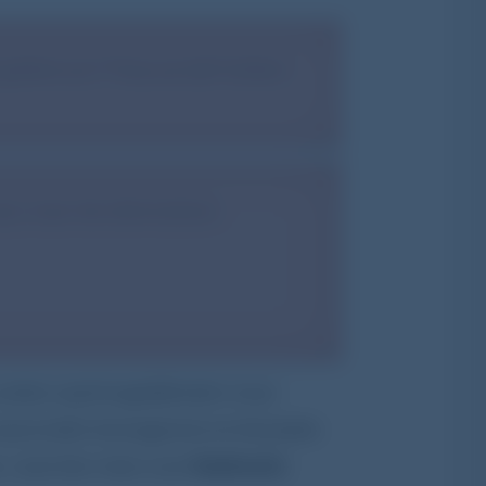
gokken jou? Stop op tijd! Gokken
ij u naar de alternatieve
k andere spelmogelijkheden maar
waaronder bonusgames en klassieke
. Lees hier meer over
Reeltastic