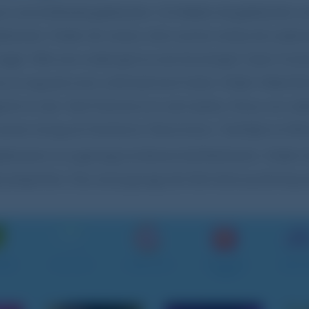
n verschillende gokkasten. Ze hebben de gokkasten ve
kkasten. Onder de classic slots sectie vind je de oude
eger. Met een onderspel en een bovenspel. Geen fra
 je nog eens een volle bak kunt halen. Onder VideoSlot
te zijn. Veel features en veel opties. Als je van vide
 namen terug als Starburst, Reactoonz, TwinSpin en Bl
kkasten is er genoeg te beleven bij Reeltastic. Onder 
ackpotten. Dus als je graag met één druk op de knop rij