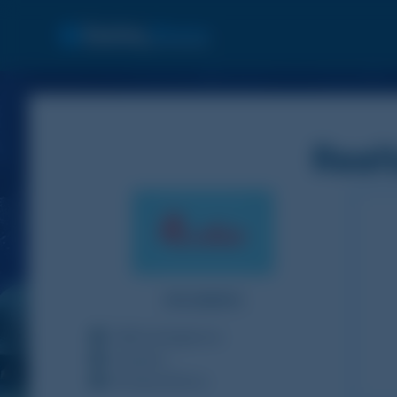
Reel
SPELAANBOD
200% stortingsbonus
Cashspins
No Deposit Bonus