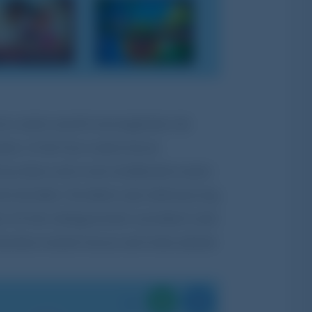
ive casino wordt verzorgd door de
o. In het live casino kun je
ls je deze ook in een landbased casino
t de deler. De delers zijn allemaal erg
el. En het allergrootste voordeel is dat
 Op deze manier kun je veel meer plezier