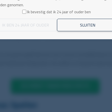
den genomen.
van Reeltastic ook nog eens €10 gratis bij registratie.
Ik bevestig dat ik 24 jaar of ouder ben
f beslissen waar je dit geld gaat spelen. Mijn advies i
IK BEN 24 JAAR OF OUDER
SLUITEN
de winkansen en je leert zonder dat het je geld kost het
n waarbij je al vanaf 10 cent kunt spinnen. Denk hierbi
ats van gratis geld dat kan ook. Je kunt namelijk kieze
als hierboven besproken. de andere is 3o gratis spins bi
GA DIRECT NAAR REELTASTIC
us: Spellen