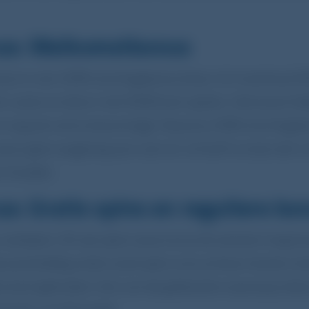
nus: Welkomstbonus
taat er een 200% stortingsbonus klaar tot maximaal €2
et casino en direct met €300 kunt spelen. Hiernaast h
o nog een extra bonus krijgt. Naast je 200% stortingsbo
waar geen wagering aan vast zit. Je hoeft ze dus niet ro
ct houden.
us: Gratis spins en reguliere b
tis cashspins. Dit zijn spins waarvan je de winsten mag 
 aanmelding zodat zij de spins voor je klaar kunnen ze
s kunt gebruiken. Een van de gokkasten waarop je deze 