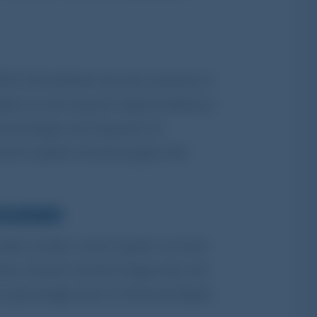
00. Dit betekent dus dat wanneer je
ebben ze ook nog een registratiebonus
nus krijg je ook nog eens 20
nd te spelen als bonus geld. Alle
onussen
houden zonder rond te spelen. Je moet
tten. Op dat moment krijg je dan ook
spins krijgen kunt is Poisoned Apple.