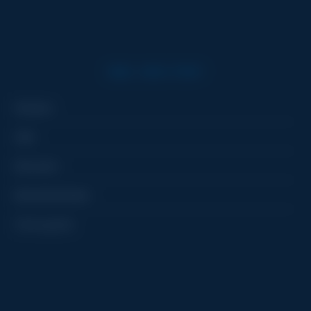
SNEL VAN START
Reviews
Gids
Bonussen
Betaalmethodes
5 Euro gratis