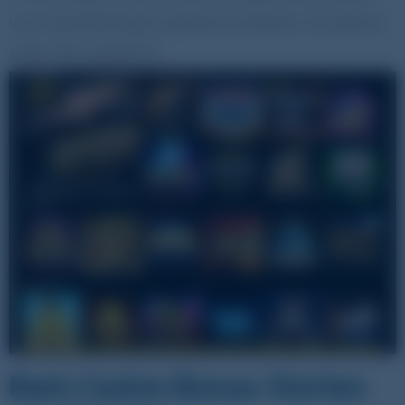
voor sportbetting of pokeren te kiezen. Zo weet je
zeker dat je goed zit.
Bwin Casino Bonus: Storten