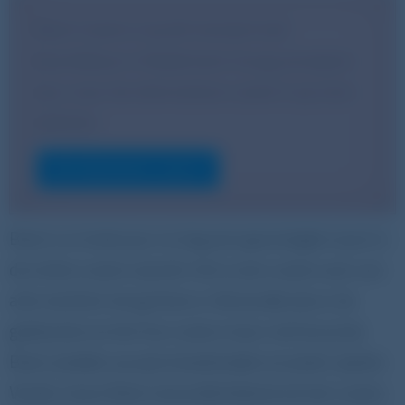
Bwin Casino is op dit moment niet
beschikbaar in Nederland. Graag verwijzen
wij u naar de alternatieve casino's op onze
website:
Alle Nederlandse casino's
Bwin is al sinds jaar en dag een gevestigde naam in
de online casino wereld. Het is een casino wat van
alle markten terug thuis is. Natuurlijk zijn er de
gokkasten en het live casino maar ook kun je bij
Bwin wedden op sportwedstrijden en poker spelen.
Verder staat Bwin natuurlijk bekend als het casino