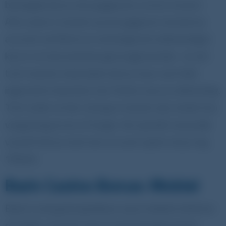
belangrijk dat je als je gegevens correct invoert.
Alle casino’s moeten op een gegeven moment je
account verifiëren en ook bij (grote) uitbetalingen
kan er om documenten gevraagd worden. Je zult
toch moeten meemaken dat je maar wat hebt
ingevuld en daardoor kan fluiten naar je uitbetaling.
Toch zullen ze hier streng in moeten zijn omdat hun
vergunning ervan af hangt. Het spreekt natuurlijk
vanzelf dat je nooit een account opent als je nog
18 bent.
Bwin Casino Bonus: Mobiel
Bwin is ook goed speelbaar op je mobiele telefoon
of tablet. Je hoeft niets te downloaden je kunt