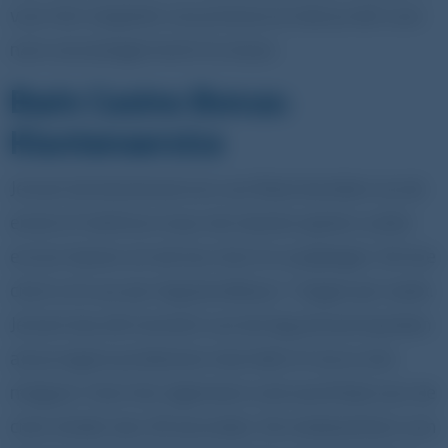
voor het vrijspelen van je bonus en dat je niet voor
nare verassingen komt te staan.
Bwin Casino Bonus:
Klantenservice
Je kunt de klantenservice van Bwin bereiken via de
email of telefoon maar de meeste spelers zullen
ervoor kiezen om de live chat te raadplegen. De live
chat is 24 uur per dag bereikbaar 7 dagen per week.
Je kunt dus elk moment van de dag iemand spreken
als je ergens problemen mee hebt of als er iets
misgaat. Over het algemeen is de wachttijd voor de
chat minder dan 30 seconden. De medewerkers van