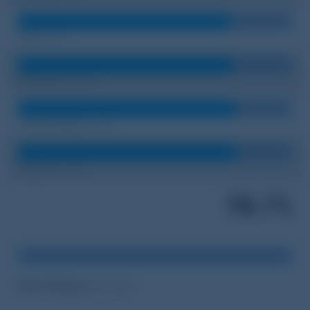
Mobiel -
77%
Klantenservice -
78%
Storten/Uitbetalen -
79%
Registreren -
79%
78.7%
User Review
0%
(
0
votes)