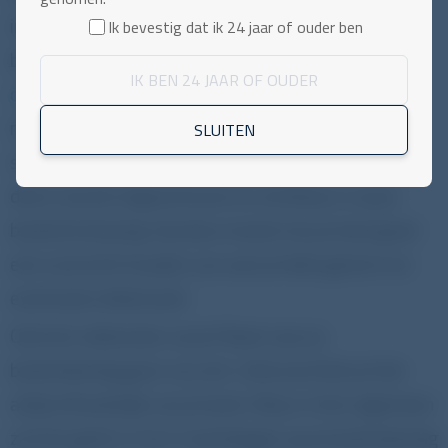
internet bankieren is omdat het snel en save is. Je
Ik bevestig dat ik 24 jaar of ouder ben
bent zelf de enige die gebruik kan maken van de
IK BEN 24 JAAR OF OUDER
cardreader
en zo ben je ervan verzekert dat
niemand anders met jouw rekening geld kan
SLUITEN
storten. Ook heeft het als voordeel dat het geld
direct wordt afgeschreven en zichtbaar is op je
bankafschrijving. Op deze manier kun je heel goed
een overzicht houden van wat je hebt gestort en
eventueel uitbetaald.
Ook het uitbetalen vanaf Bwin naar je
bankrekening gaat vrij vlot. Uiteraard ben je hier
altijd afhankelijk van je bank. Maar in het algemeen
zal het geld in 3 tot 5 werkdagen op je bankrekening