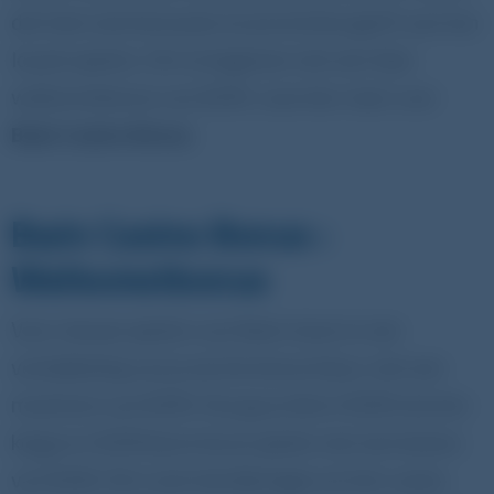
dat heel veel bonussen en promoties geeft aan hun
loyale spelers. Om te beginnen met een fijne
welkomstbonus van €200. Lees hier meer over
Bwin Casino Bonus
.
Bwin Casino Bonus :
Welkomstbonus
Voor nieuwe spelers van Bwin staat er een
verdubbeling van je eerste bonus klaar, met een
maximum van €200. Dus ga je direct €200 storten
krijg je er €200 bij en kun je spelen met een balans
van €400. Dit is een heerlijk begin om het casino