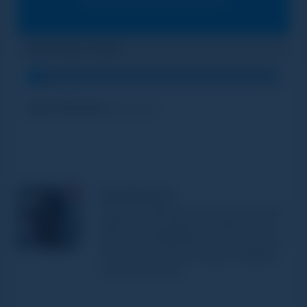
Omni Slots Casino
User Review
4%
(
4
votes)
Nick Barends
Gokkasten liefhebber pur sang. 33 jaar. Vind
altijd zijn meeste geluk met spelen van zijn
bonussen op NetEnt titels Guns ’N Roses en
Starburst. Ons scherpe oog op de tijdelijke
casino bonus acties.