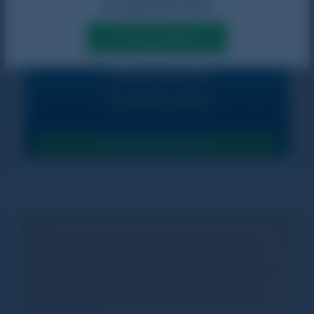
Snelle uitbetalingen
CLAIM JE BONUS!
BONUS
100% tot €300
70 gratis spins
CLAIM JE BONUS!
Opgelet! Deelname voor online casino
bonussen is vanaf 24 jaar of ouder. Wat
kost gokken jou? Stop op tijd! Gokken is