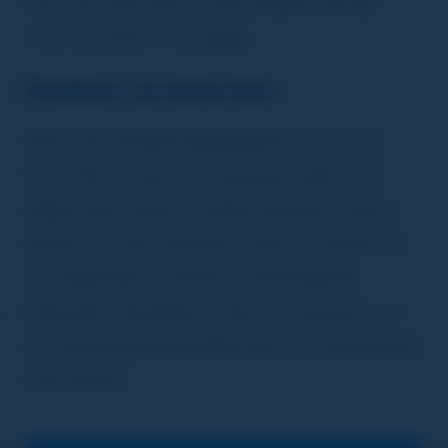
Over het Omni Slots casino hebben wij nog
nooit een klacht ontvangen.
Andere producten
Naast de standaard gokspellen kun je in het
Omni Slots casino ook nog twee leuke extra
dingen doen; poker en bingo. Bij poker moet je
denken aan een videoslot versie van poker. Dit
zijn altijd leuke varianten op het bekende
pokerspel. Ook bingo is uiteraard erg leuk voor
de afwisseling. Bovendien kun je er erg veel geld
mee winnen!