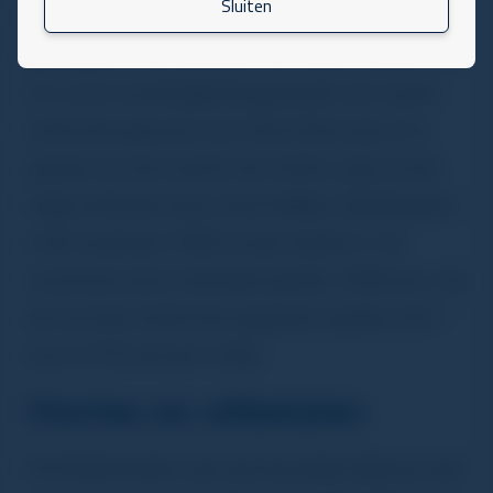
Sluiten
De live spellen worden verzorgd door
Evolution
gaming
, een van de beste live casino studio’s die
er is, en er wordt gebruik gemaakt van casino
tafels die speciaal voor Omni Slots zijn. Er is
sprake van een aantal vip-tafels, waar je een
hoge minimale inzet moet hebben. Bij blackjack
is dit maximaal 1000, en bij roulette 2. De
maximale inzet is bij beide spellen 1000 euro. Op
de normale tafels kun je gewoon spelen met 1
euro of 50 cent per ronde.
Storten en uitbetalen
Als Nederlanders zijn wij natuurlijk altijd op zoek