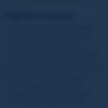
Reguliere bonussen
In het Omni Slots casino zijn nog een aantal
reguliere bonussen gaande. Zo is er op het
moment van schrijven een
‘Slot of the
Week’
promotie bezig. Deze promoot elke week
een andere gokkast. Elke week ontvang je 10
gratis spins op de
‘Slot of the Week’
. Als je een vip
bent zijn dat er zelfs 20. Om aanspraak te
maken op de gratis spins moet je in de
voorgaande week wel een minimum van 20
euro hebben gestort op je online casino