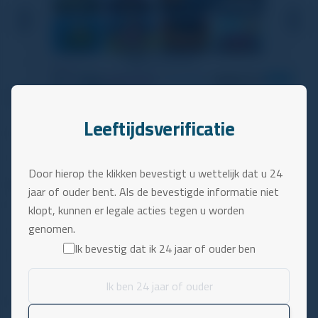
Live casino
Leeftijdsverificatie
Een goed online casino kan vandaag de dag niet
meer zonder uitgebreid live casino gedeelte. Een
Door hierop the klikken bevestigt u wettelijk dat u 24
groot deel van de omzet komt namelijk van de
jaar of ouder bent. Als de bevestigde informatie niet
live casinotafels. Gokkers vinden het leuk om
klopt, kunnen er legale acties tegen u worden
met echte mensen te spelen, niet alleen met
genomen.
Ik bevestig dat ik 24 jaar of ouder ben
een computer. In het Omni Slots casino kun je de
volgende spellen live spelen: roulette, casino
Ik ben 24 jaar of ouder
hold' em, blackjack, baccarat.