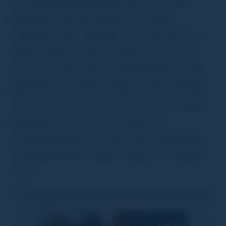
De spannendste gokkasten zijn toch wel de
gokkasten met een jackpot. De meeste
jackpotten zijn progressief, wat inhoudt dat ze
blijven oplopen totdat iemand ze wint. In het
Omni Slots kun je heel overzichtelijk zien welke
gokkasten een jackpot hebben. Onder het kopje
“games” vind je een speciale sectie met jackpot
gokkasten. Er is een mooi aanbod aan
jackpotgokkasten te vinden, met voorbeelden
als Mega Moolah, Mighty Dragon en A Night in
Paris.