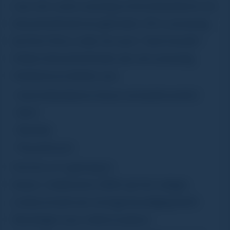
naar een casino waarbij je internetbankieren als
betaalmethode kan gebruiken. Dit is aanwezig
bij Omni Slots, onder de naam
“bank transfer”
.
Andere betaalmethodes zijn ook aanwezig.
Hierbij kun je denken aan:
-Internetbankieren (staat als banktransfer)
-Skrill
-Neteller
-Paysafecard
Kortom, er is genoeg te
kiezen.
Creditcard
en
iDEAL
zijn het veiligst,
omdat je bank een strenge beveiliging heeft.
Betalingen naar onbetrouwbare