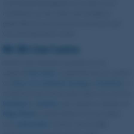
overzichtelijk weergegeven en je vindt aan de
rechterkans van het scherm een handige en
gedetailleerde sorteerfunctie om het juiste spel
voor jouw speelstijl te vinden.
Mr Bit Live Casino
Mr Bit Casino beschikt natuurlijk over een
uitgebreid
live casino
. Ze gebruiken hiervoor spellen
van
Play ’n Go
,
Authentic Gaming
, en
Evolution
. Je
ontdekt hier dan ook tientallen opties voor met live
blackjack
en
roulette
, naast spellen als spellen als
Mega Wheel
, Football Studio, en tal van opties
voor
casino poker
. Ook hier is een handige
zoekfunctie om de juiste spel te vinden.