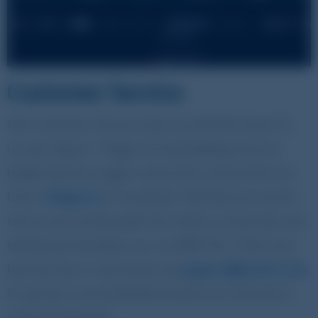
Customer Service
Het Customer Service team van Mr Bit staat 24
uur per dag en 7 dagen ter beschikking om je te
helpen bij al je vragen. Je kan hen contacteren via
Chat,
Telegram
of Facebook. Klik hiervoor op het
chat-icoon rechtsonder het scherm. Je kan hen ook
telefonisch bereiken, via +44 808 164 1250, en je
kan hen een e-mail sturen op
support@mrbit.com
.
Er zijn dus 5 verschillende kanalen om met hen in
contact te komen.