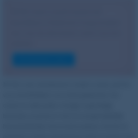
Mr Bit Casino is op dit moment niet
beschikbaar in Nederland. Graag verwijzen
wij u naar de alternatieve casino's op onze
website:
Alle Nederlandse casino's
Mr Bit is een uitstekend en modern casino, perfect
voor de liefhebbers van online gokkasten, live
casino en video poker. Je krijgt er geweldige
bonussen, en je kan er met tal van gemakkelijke
betaalmethodes snel en betrouwbaar storten en
opnemen. In deze review kom je alles te weten over