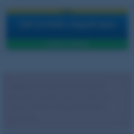
BONUS
150% tot €300 + 50 gratis spins
CLAIM JE BONUS!
Opgelet! Deelname voor online casino
bonussen is vanaf 24 jaar of ouder. Wat
kost gokken jou? Stop op tijd! Gokken is
vanaf 18+