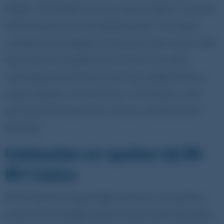
krijgen, afhankelijk van hoe vaak je speelt. Je wordt
dan beloond met stortingsbonussen, free spins,
cashbacks bonusgeld, en nog veel meer. Je per inzet
die je plaatst op gokkasten of het live casino
ontvang je punten die je naar het volgend niveau
zullen optillen. In totaal zijn er 23 niveaus, en bij
elke nieuwe niveau hoort ook een steeds betere
beloning.
Gokkasten en spellen bij Mr
Bit Casino
Mr Bit biedt een geweldige selecties aan spellen,
zowel voor de beginnende als doorwinterde speler.