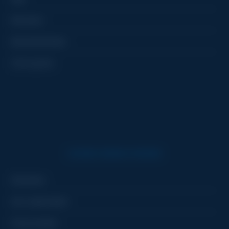
Bonussen
Betaalmethodes
5 Euro gratis
CASINO BONUS RADAR
Disclaimer
Het cookie beleid
Privacy beleid