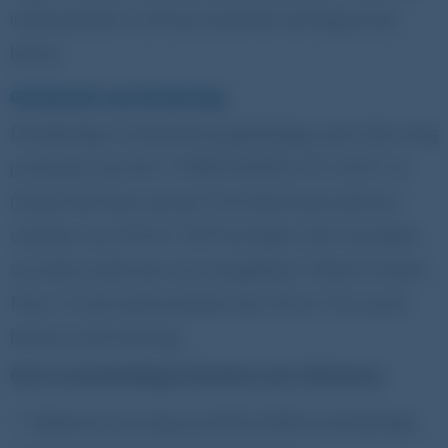
inzetvereiste is x20 op zowel de storting als de
bonus.
Gelukswiel op donderdag
Donderdag is misschien je geluksdag, want dan mag
je draaien aan het “CYBER WHEEL OF LUCK”! Je
maakt dan kans op een Free Spin bonus die kan
variëren van 20 tot 150 Free Spins. De Free Spins
van deze week zijn voor de gokkast “Aloha! Cluster
Pays” en de inzetvereisten zijn 10x of 15x, op de
bonus en de storting.
Om in aanmerking te komen voor de bonus:
Maak een storting van €20 of €60 op donderdag.