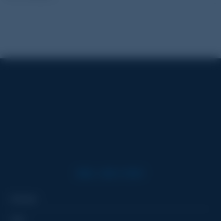
SNEL VAN START
Reviews
Gids