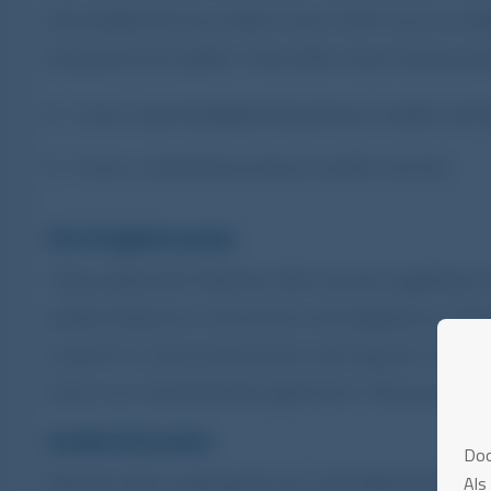
de praktijk dat je je alleen maar hoeft aan te m
dus gratis kan spelen. Hieronder staan de bonusse
5 euro: sportweddenschap bonus zonder stor
5 euro: casinobonus bonus zonder storten
Stortingsbonussen
Natuurlijk heeft Masters Bet ook de zogeheten st
welkomstbonus is de eerste stortingsbonus. Deze
zo groot is, kan je daarnaast ook nog een 100% 
als je voor de derde keer geld stort. Een prachtig
Unieke bonussen
Doo
Masters Bet zorgt goed voor zijn Nederlandse spel
Als