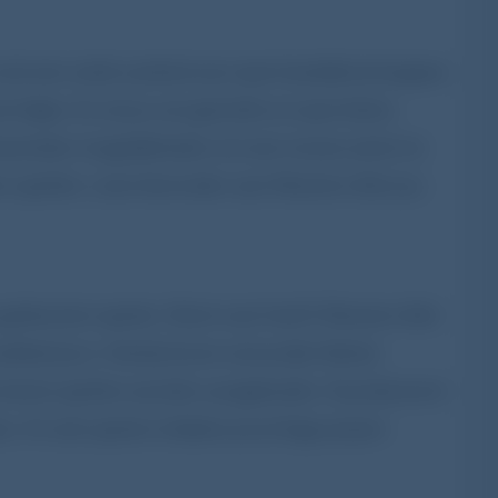
jk ook een uniek aanbod aan sportweddenschappen.
kijkje. En als je van getallen en sportdata
de duizenden mogelijkheden om een mooie winst te
o spellen. Lees hieronder wat Masters Bet jou
ne gokkasten spelen. Want wat heeft Masters Bet
kkelaars. Hierbij horen natuurlijk
Netent,
en beste spellen worden aangeboden. Daarbij komt
n. Al vele spelers hebben prachtige prijzen