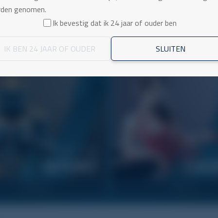
den genomen.
ijg je 10% van je geld terug. Een unieke kans om toch n
Ik bevestig dat ik 24 jaar of ouder ben
 leuke acties bij de sportweddenschappen. Dit maakt het
IK BEN 24 JAAR OF OUDER
SLUITEN