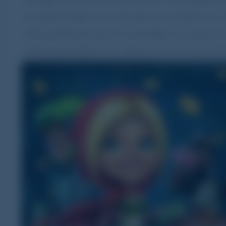
te onderscheiden. Een zeer groot voordeel voor 
online gokkasten zijn, het prachtige live casino,
allemaal picobello voor elkaar. En naast dit eno