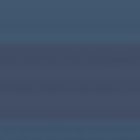
ussen is vanaf 24 jaar of ouder. Wat kost gokken jou?
 beschikbaar in Nederland. Graag verwijzen wij u naar
asino, dan ben je bij Masters Bet aan het goede adres. 
t. In 2018 is dit online casino gelanceerd. Inmiddels