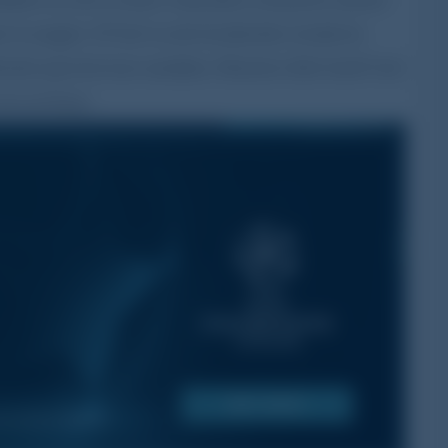
je te wagen. Of het nu de honderden moderne
illende sporten kan wedden, Masters Bet heeft het
or je klaar.