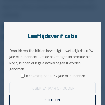
duurt 24-48 uur voordat de documentencheck is
voltooid.
De klantenservice van
Leeftijdsverificatie
LuckyDino
Wanneer je bij LuckyDino een vraag hebt of even
Door hierop the klikken bevestigt u wettelijk dat u 24
vastloopt, kan je altijd in contact komen met de
jaar of ouder bent. Als de bevestigde informatie niet
klantenservice. Deze is op ieder moment direct
klopt, kunnen er legale acties tegen u worden
genomen.
bereikbaar via de live-chat knop rechtsonder in je
Ik bevestig dat ik 24 jaar of ouder ben
scherm. De livechat is iedere dag van het jaar open
van 09:00-01:00 CET. Dit is overigens wel het enige
IK BEN 24 JAAR OF OUDER
kanaal dat LuckyDino gebruikt om haar klanten te
SLUITEN
woord te staan. Gelukkig hoef je niet lang te