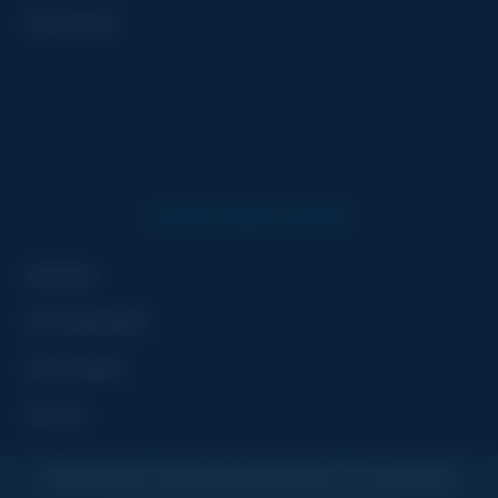
5 Euro gratis
CASINO BONUS RADAR
Disclaimer
Het cookie beleid
Privacy beleid
Over ons
Wij gebruiken cookies die essentieel zijn voor het gebruik