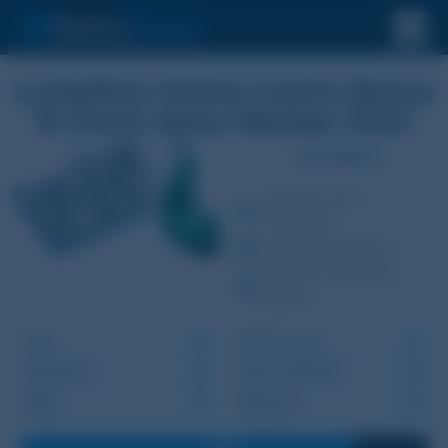
LuckyDino Online Casino Bonus
& Gratis Spins Review 2026
SPELAANBOD
Gratis spins zonder
inzetvereisten
Geweldig VIP programma
Populaire én progressieve
gokkasten
Bonus
85%
Klantenservice
82%
Spelaanbod
80%
Storten/Uitbetalen
80%
Mobiel
80%
Registreren
83%