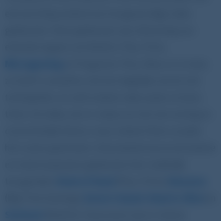
een prachtig aanbod aan hoogwaardige video
gokkasten. Deze gokkasten zijn afkomstig van
erkende toppers als NetEnt, Play ‘N Go,
Microgaming
en Pragmatic Play. Maar er is meer,
zo heeft LuckyDino ook een degelijke sectie met
tafelspellen, en zelfs enkele video poker en keno
titels. De lobby ziet er netjes uit met een luchtig en
overzichtelijk thema, maar enkele filters zouden
het casino goed doen. Desondanks kan je de leukste
en meest populaire gokkasten hier makkelijk
terugvinden:
Book of Dead
(Play ’N Go),
Bonanza
(Big Time Gaming),
Gonzo’s
Quest
,
Dead or Alive
en
Starbust
(NetEnt). Daarnaast zijn er talloze