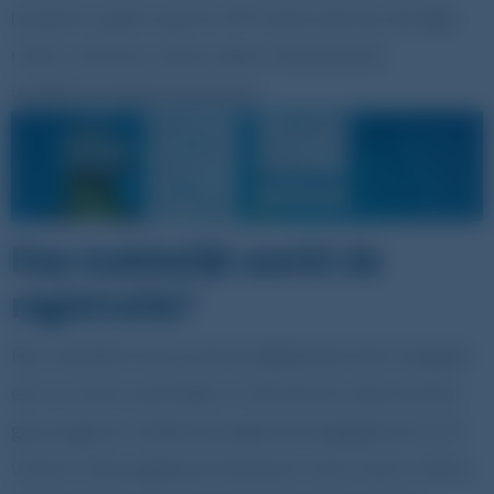
hoewel er geen aparte VIP tafels zijn kan de high-
roller in dit live casino zeker interessante
weddenschappen plaatsen.
Hoe makkelijk werkt de
registratie?
Bij LuckyDino kan je eenvoudig binnen drie stappen
een account aanmaken. In de eerste stap word je
gevraagd om enkele basispersoonsgegevens in te
voeren. Deze gegevens bestaan uit je naam, adres,