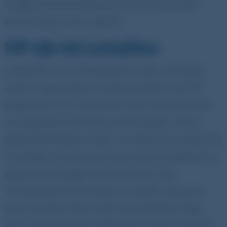
huidige promotie hebt geclaimd. Zo zie jij altijd
precies waar je voor speelt!
VIP zijn bij LuckyDino
LuckyDino is een echt gokkast casino. Hier gaat
alles om spins, spins en nog eens spins. Het VIP
programma van LuckyDino is dan ook ontworpen
om tegemoet te komen aan de wensen van de
gokkastliefhebbers onder ons. Wanneer je speelt bij
LuckyDino en vaak inzet kan je daarom rekenen op
gepaste beloningen. Deze bestaan uit de
verschillende soorten spins, te weten: De gratis
spins, de super spins en de onovertroffen mega
spins. Deze spins zijn steeds meer waard, met een