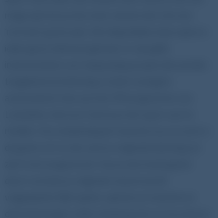
mega spin kan je dus meer winnen dan met een
‘normale’ gratis spin. Eén ding hebben deze spins in
ieder geval allemaal gemeen: er zijn géén
inzetvereisten van toepassing op spins die worden
toegekend als beloning. Je doet overigens
automatisch mee aan het VIP programma van
LuckyDino, hiervoor hoef je je niet apart aan te
melden. Hou simpelweg de rewards in je account in
de gaten om te zien wat je volgende beloning zal
zijn! In de ‘progress bar’ kan je zien hoelang het
duurt voordat je volgende reward wordt
vrijgespeeld. Blijf spelen, spinnen en inzetten en
deze beloningen zullen steeds groter en lucratiever