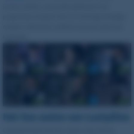
jackpot spellen, waaronder gokkasten met
progressieve jackpots die tot in de hoge bedragen
oplopen. Gebruik de zoekbalk als je een spel even
kwijt bent.
Het live casino van LuckyDino
LuckyDino heeft een live casino, maar dit live