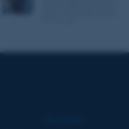
altijd zijn meeste geluk met spelen van zijn
bonussen op NetEnt titels Guns ’N Roses en
Starburst. Ons scherpe oog op de tijdelijke
casino bonus acties.
SNEL VAN START