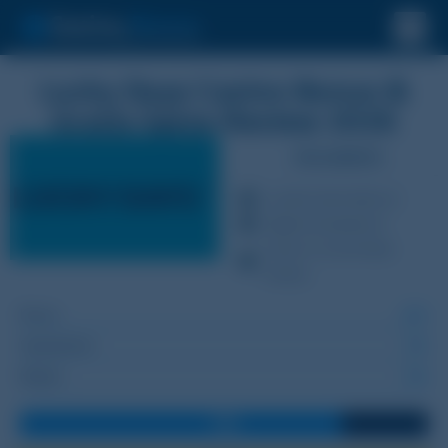
Lucky Days Casino Bonus &
Gratis Spins Review 2026
SPELAANBOD
Lucratief welkomstbonus
Uitgebreid spelaanbod
Simpel en overzichtelijk
ontwerp
Bonus
82%
Spelaanbod
79%
Mobiel
76%
79%