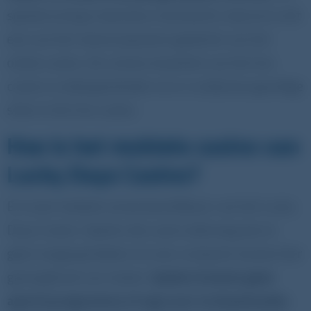
speelervaring is daardoor levensecht, daarom is dit
een van het meest populaire gedeelte van het
online casino. De camera kwaliteit van het live
casino is altijd glashelder en er is altijd een gezellige
sfeer in het live casino.
Hoe is het mobiele casino van
Lucky Days Casino?
Er is een mobiele versie beschikbaar van het Lucky
Days Casino. Spelers die vaak onderweg zijn en
geen toegang hebben tot een computer kunnen hier
goed gebruik van maken.
Spelers hoeven geen
aparte programma of app voor te downloaden
.