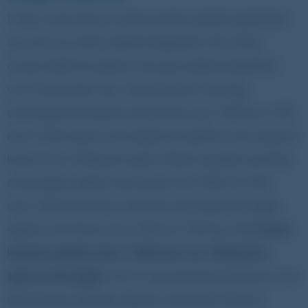
In het Lucky Days Casino kunnen spelers genieten
van een lucratief welkomstpakket. Dit online
casino biedt de spelers een gul welkomstpakket
van 3 bonussen aan. Op de eerste storting
ontvangen de spelers een bonus van 100% tot 100
euro. Daarnaast ontvangen de spelers ook nog een
bonus van 100 gratis spins. Bij de tweede storting
ontvangen spelers een bonus van 50% tot 200
euro. Op de derde en laatste storting ontvangen
spelers een bonus van 25% tot 700 euro.
In totaal
kunnen spelers dus 1.000 euro en 100 gratis
spins ontvangen.
Om in aanmerking te komen voor
deze bonus moeten spelers minimaal 20 euro