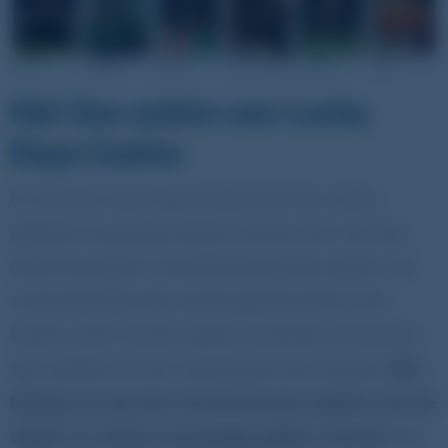
Het live casino van Lucky
Days Casino
Er is in het Lucky Days Casino een live casino
gedeelte aanwezig. Spelers kunnen hier met een
echte live dealer verschillende spellen spelen. Via
camerabeelden die worden gestreamd uit een
fysiek casino kunnen spelers de dealer de kaarten
zien uitdelen en het roulettewiel zien draaien.
Met
behulp van de chat functie kunnen spelers met de
dealer en andere aanwezige spelers chatten.
De