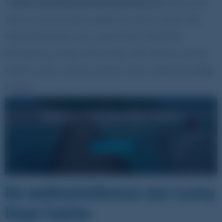
1.000 verschillende slotmachines aan
. Naast de
talloze slotmachines biedt dit online casino ook
nog tafelspellen aan zoals Poker, Roulette,
Blackjack en meer. Als je meer wilt weten over dit
online casino, moet je verder lezen in deze grondige
review.
De welkomstbonus van Lucky
Days Casino