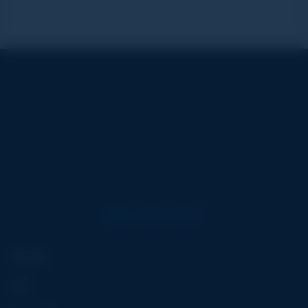
SNEL VAN START
Reviews
Gids