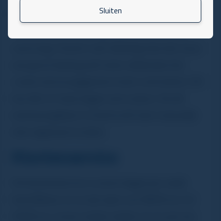
Sluiten
hebt. Je zult je uitbetaling gemiddeld na een dag
of 3 op je bankrekening hebben staan na je
aanvraag. Houd er wel rekening mee dat als je
een groot bedrag wilt laten uitbetalen het
casino eerst je gegevens moet controleren. Dit
kan één of twee dagen extra duren. Als dit
eenmaal gebeurt is hoef je dit later natuurlijk
niet nogmaals te doen.
Klantenservice
De klantenservice is zeven dagen per week
beschikbaar en ze zijn open van 08:00 uur tot
00:00 uur. Je kan mailen, bellen of via een live