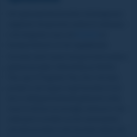
Het spelaanbod bij Karamba is buitengewoon
uitgebreid. Het grootste aanbod zit weliswaar
in de slotgames, maar ook
Roulette
en
blackjack behoren tot de mogelijkheden.
Karamba werkt samen met grote betrouwbare
gokkast providers. Denk hierbij aan NetEnt,
Play n go of Pragmatic Play. Door met deze
partijen in zee te gaan zorgt Karamba ervoor
dat er altijd goed werkende gokkasten online
staan en de kans op storingen minimaal is. Een
ander groot voordeel van het samenwerken
met deze providers is dat Karamba altijd in het