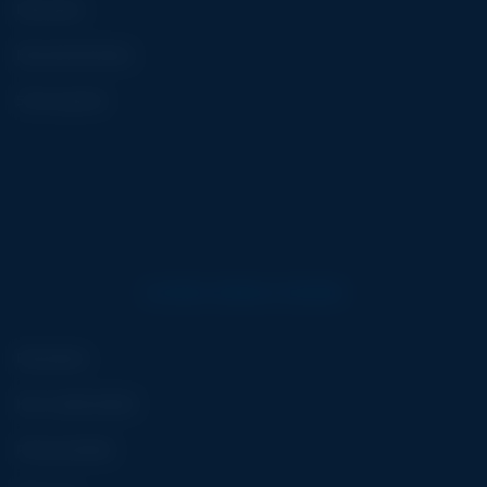
Bonussen
Betaalmethodes
5 Euro gratis
CASINO BONUS RADAR
Disclaimer
Het cookie beleid
Privacy beleid