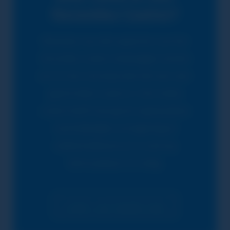
Karamba Casino?
Wanneer we alle aspecten van het
Karamba casino meewegen, komen
we tot de conclusie dat het een zeer
goed online casino is. Het online
casino heeft een groot spelaanbod,
aantrekkelijke vormgeving en
welkomstbonus en is ook erg
betrouwbaar en veilig.
Ga direct naar Karamba Casino