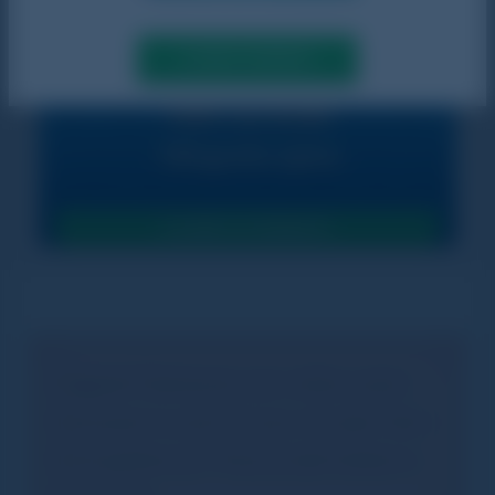
Betrouwbaar MGA Casino
CLAIM JE BONUS!
BONUS
100% tot €200
100 gratis spins
CLAIM JE BONUS!
Opgelet! Deelname voor online casino
bonussen is vanaf 24 jaar of ouder. Wat
kost gokken jou? Stop op tijd! Gokken is