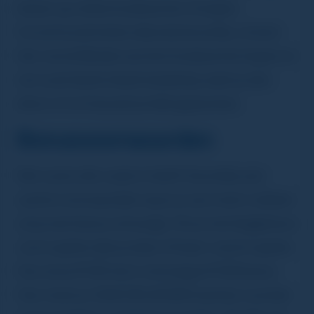
kiezen op online kraskaarten te kopen.
Scratchcards heten deze bij Karamba. Je kunt
hier verschillende soorten kraskaarten kopen en
net zoals bij de lokale boekshop weet je dan
direct of en hoeveel je hebt gewonnen.
Bonusvoorwaarden
Net zoals alle casino’s heeft Karamba een
aantal voorwaarden waar je aan moet voldoen
als je een bonus ontvangt. Om je stortingsbonus
vrij te spelen dien je deze 35 keer rond te spelen.
Dus als je €100 stort ontvang je €100 bonus.
Dan moet je 35x€100=€3500 inzetten voordat