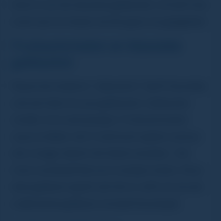
bezit is van de nieuwste gokkasten. Je hoeft dus
nooit wat te missen als het gaat om gokgebied.
Fruitautomaten en klassieke
gokkasten
Naast de moderne ‘’videoslots’’ heeft Karamba
ook een hele rits aan gokkasten. Gokkasten
zonder al te veel poespas. Fruitautomaten
waar je lekker met 5 reels kunt spelen zoals je
dat vroeger deed in de lokale snackbar. Een
mooi voorbeeld hiervan is Jackpot Jester. Als je
deze gokkast speelt ziet het er zelfs uit als een
ouderwetse gokkast, inclusief bovenspel.