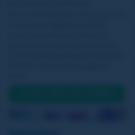
des te spannender dat het wordt.
Ook is er een VIP programma. Als je ervoor kiest
om je account te upgraden naar een VIP
account dan biedt Karamba allerlei extra
opties. Een van deze zaken is een 20 procent
refund van je inleg en je krijgt bijvoorbeeld meer
spelopties. Het is dus het overwegen wel
waard.
CLAIM DE BONUS VAN KARAMBA
Spelaanbod