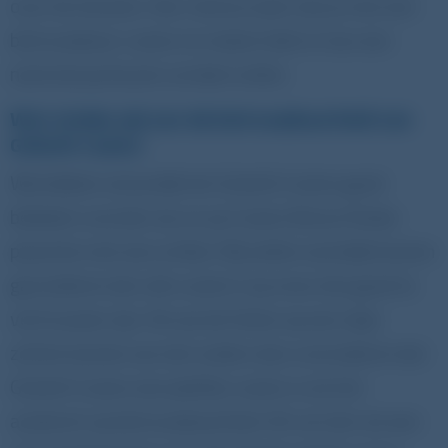
over de situatie. Hier merk je weer dat je met een
betrouwbaar casino te maken hebt er kan een
neutrale partij een oordeel vellen.
Wat vinden wij van de betrouwbaarheid van
Goliath Casino
Wij hebben natuurlijk het Goliath Casino goed
bekeken voordat we ze op Casino Bonus Radar
plaatste met een artikel. Wij willen namelijk kunnen
garanderen dat alle casino’s op onze site goed te
vertrouwen zijn. Als we de feiten op een rijtje
zetten kunnen we niet anders dan concluderen dat
Goliath Casino een piekfijn casino is als het
aankomt op betrouwbaarheid. Dit zal niet als een