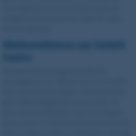
vaak tegenkomt maar wat Goliath Casino wel
aanbiedt zijn kraskaarten dat maakt het casino
echt iets speciaals.
Welkomstbonus van Goliath
Casino
Als welkomstbonus krijg je bij Goliath een
stortingsbonus van 100% met een max van €200.
Stort je dus €100 dan krijg je er €100 bij en heb je
direct €200 speelgeld op je account staan. De
bonus wordt namelijk direct op je account gezet
zodra je stort. Let wel op dat de minimale storting
€20 is om deel te nemen aan deze bonus. Ook krijg