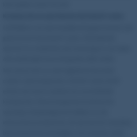
kunt spelen vanaf 20 cent.
Kraskaarten en sportbetten bij Goliath Casino
Liefhebbers van sportweddenschappen kunnen ook
goed terecht bij Goliath Casino. Alle bekende
sporten en competities zijn aanwezig en voor bijna
alle wedstrijden kun je de goede odds vinden.
Iets wat je niet zo vaak tegenkomt bij online
casino’s zijn kraskaarten. Goliath Casino heeft
echter een enorm aanbod van verschillende
kraskaarten. Naast de gewone kraskaarten
waarbij je simpelweg krast hebben ze ook
interactieve kraskaarten, dit zijn kaarten waarbij je
bijvoorbeeld een bowlingbal rolt en bij een strike