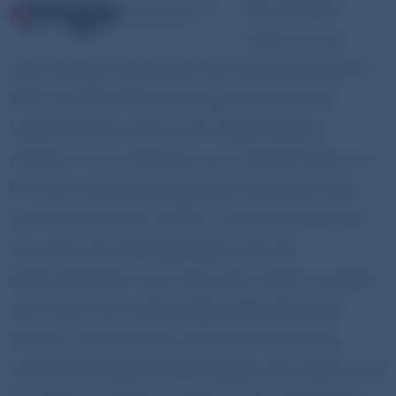
We noemden t
zojuist al even
maar Goliath Casino heeft een vergunning van de
MGA. De MGA (Malta Gaming Authority) is de
organisatie die casino’s een vergunning kan
verlenen om hun diensten aan te bieden binnen de
EU. Deze vergunning krijg je niet zomaar je moet
aan flink wat eisen voldoen. Je moet bijvoorbeeld
als casino een rekening hebben met alle
spelerstegoeden erop zodat deze altijd te bereiken
zijn en niet voor andere dingen gebruikt kunnen
worden. Ook moet het casino een heel streng
verantwoord spelen beleid hebben. Dit zorgt ervoor