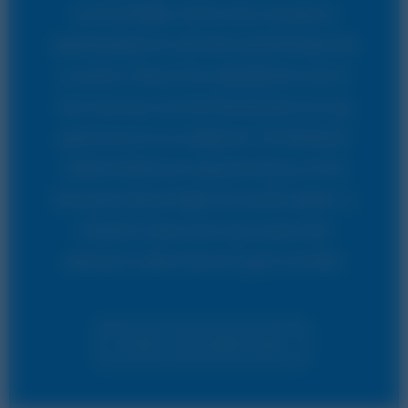
overzichtlijke vlotte site, een groot
speelaanbod en alle betaalmethodes die
je wenst. Naast het speelplezier dat ik
hier had was ook de klantenservice erg
goed toen ik ze nodig had. Tel hierbij de
welkomstbonus nog eens bij op, en de
bonussen die je krijgt als loyale speler, is
Golaith Casino een top casino dat
absoluut vaker bezocht gaat worden.
Ga direct naar Goliath Casino