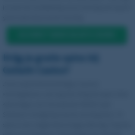
je naast de verdubbeling van je storting ook nog 50
gratis spins bij je eerste storting.
GA DIRECT NAAR GOLIATH CASINO
Krijg je gratis spins bij
Goliath Casino?
Zoals zojuist benoemd krijg je, naast je
stortingsbonus, ook nog eens 50 gratis spins. Deze
spins krijg je voor het populaire NetEnt spel
Starburst. Je krijgt bij je eerste storting direct 10
spins en de 4 dagen hierna krijg je elke dag 10 gratis
spins voor Starburst. Totaal krijg je dus 50 spins