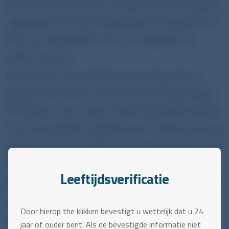
welkomstbonus 35 keer rondspelen voor het geld is
vrijgespeeld. Dit zijn hele gunstige voorwaarden en
zelfs aan de lage kant als je ze vergelijkt met
andere casino’s.
Om je bonus vrij te spelen moet je dus je bonus
bedrag 35x inzetten. Stel je stort €100 dan krijg je
€100 bonus. Dan moet je 35x€100=€3500 inzetten
voor je bonusgeld cashgeld wordt. Dit lijkt een hoog
bedrag maar als je lekker aan het spelen bent op de
gokkasten gaat dit heel snel. Je moet wel altijd
Leeftijdsverificatie
even goed checken welke spellen er niet mee tellen
voor het vrijspelen van de bonus. Zo tellen de
Door hierop the klikken bevestigt u wettelijk dat u 24
spellen in het live casino niet mee voor het
jaar of ouder bent. Als de bevestigde informatie niet