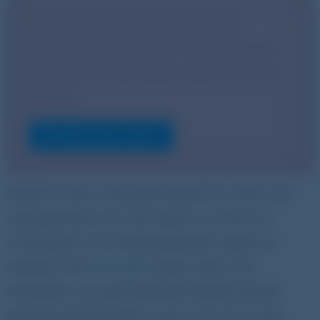
Goliath Casino is op dit moment niet
beschikbaar in Nederland. Graag verwijzen
wij u naar de alternatieve casino's op onze
website:
Alle Nederlandse casino's
Goliath Casino is een goed ogend fris casino wat
rekening houdt met alles spelers. Zo kun je er
natuurlijk de vertrouwde gokkasten spelen of
heerlijk in het
live casino
spelen. Maar ook
liefhebbers van sportweddenschappen kunnen
goed terecht bij Goliath Casino. Iets wat je niet