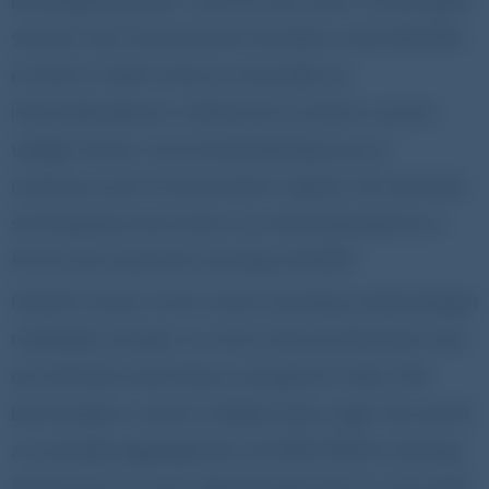
storten met Paysafecard, Ewallets zoals Neteller
en Skrill, Credit Cards en natuurlijk via
internetbankieren. Hierbij stort je direct, op een
veilige manier, van je bankrekening naar je
casinoaccount en kun je direct spelen. De minimale
storting die je kunt doen via internetbankieren is
€10 en de maximale storting is €2000.
Goliath Casino is een casino waarbij je uitbetalingen
makkelijk verlopen. Je moet uiteraard betalen naar
de methode waarmee je ook gestort hebt. Alle
betrouwbare casino’s hebben deze regel. Die wordt
ze namelijk opgelegd door de MGA (Malta Gaming
Authority) en is een regel die gemaakt is in de strijd