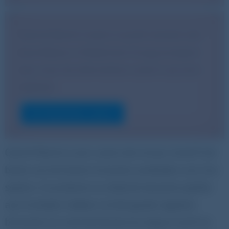
Gale & Martin Casino is op dit moment niet
beschikbaar in Nederland. Graag verwijzen
wij u naar de alternatieve casino's op onze
website:
Alle Nederlandse casino's
Gale & Martin is een casino dat ernaar streeft het
beste van het beste te kunnen aanbieden voor hun
spelers. Zo proberen ze altijd de nieuwste spellen
aan te bieden, hebben ze hele goede reguliere
bonussen en is de klantenservice dag en nacht te