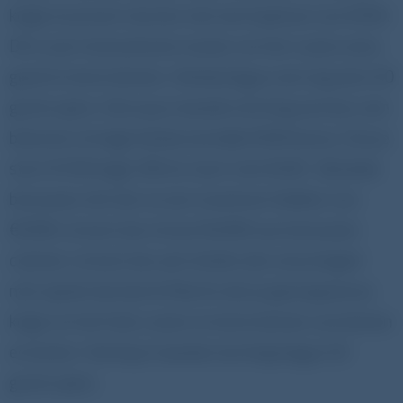
krijgt en je kunt starten met een kapitaal van €350.
Dit is een fantastische manier om het casino eens
goed te leren kennen. Hierbij krijg je ook nog eens 50
gratis spins. Ook op je tweede storting word je ruim
beloond. Je krijgt hierbij namelijk €300 bonus. Dus je
stort €100 krijgt 300 en start met €400. Bij beide
bonussen telt dat ze een maximum hebben van
€2000. Je kunt dus totaal €4000 aan bonussen
claimen. Je kunt dus wel stellen dat als je begint
met spelen bij Gale & Martin dat je genoeg bonus
krijgt om het hele casino te leren kennen van binnen
en buiten. Ook bij je tweede storting krijg je 50
gratis spins.