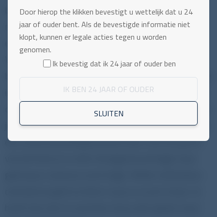
begrijpen dat dit de toekomst is. Verder zijn er
Door hierop the klikken bevestigt u wettelijk dat u 24
jaar of ouder bent. Als de bevestigde informatie niet
natuurlijk de standaard betaalmethodes als Skrill
klopt, kunnen er legale acties tegen u worden
en Neteller. Of je kiest voor Paysafecards of je
genomen.
Visa. Maar veruit de meest gebruikte
Ik bevestig dat ik 24 jaar of ouder ben
betalingsmethode is toch het veilige en vertrouwde
IK BEN 24 JAAR OF OUDER
internetbankieren. Met deze methode kun je via je
cardreader makkelijk geld storten rechtstreeks van
SLUITEN
je bankrekening. Dit werkt hetzelfde als wanneer je
een online bestelling betaald maar met het grote
verschil dat je nu niets thuisgestuurd krijgt maar
geld op je casinoaccount krijgt. Welke methode je
ook kiest je geld zal direct op je account staan. Je
hoeft dus niet te wachten als je wilt spelen maar