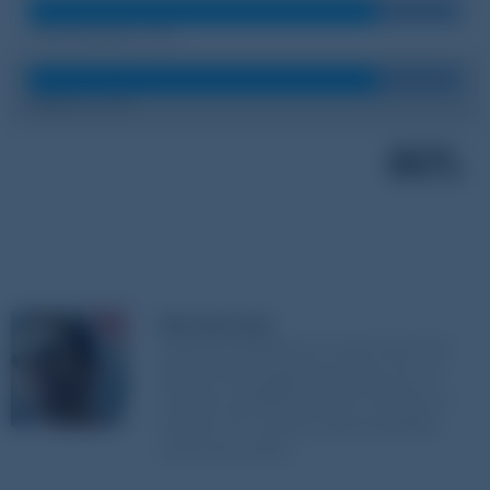
Storten/Uitbetalen -
80%
Registreren -
80%
80%
Nick Barends
Gokkasten liefhebber pur sang. 33 jaar. Vind
altijd zijn meeste geluk met spelen van zijn
bonussen op NetEnt titels Guns ’N Roses en
Starburst. Ons scherpe oog op de tijdelijke
casino bonus acties.