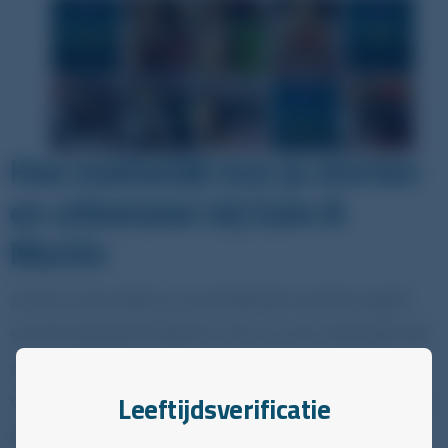
Hoe makkelijk kun je storten
en uitbetalen bij Gale &
Martin
Je kunt natuurlijk op verschillende manieren geld
storten bij Gale & Martin. Een van de methodes die
ze aanbieden is bitcoin. Hiermee lopen ze voor op
veel andere casino’s die nog niet zijn meegegaan in
Leeftijdsverificatie
de cryptocurrency hype maar Gale & Martin