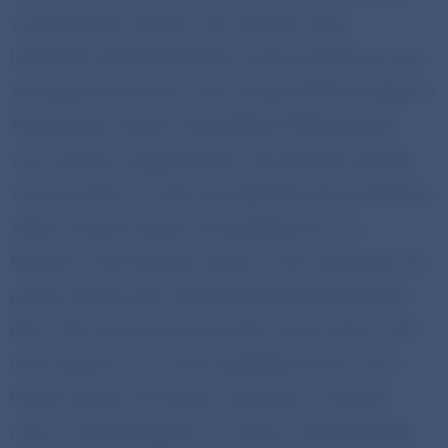
voorwaarden voldoen. Dit is bij elk casino
hetzelfde. Bij Gale & Martin moet je de bonus en je
storting 20x inzetten. Stort je dus €100 en krijg je er
€250 bij dan moet je 20x €350=€7000 inzetten
voor je bonus vrijgespeeld is. Dit zijn hele redelijke
voorwaarden. Je moet wel opletten dat je de bonus
alleen vrij kunt spelen op de gokkasten van
Betsoft, Felix Gaming, Fugaso. Lees natuurlijk voor
je gaat spelen eerst de bonusvoorwaarden goed
door. Hier kun je je precies lezen wat je wel en niet
moet spelen om zo snel mogelijk je bonus vrij te
kunnen spelen. Dit kost je misschien 5 minuten
maar is erg belangrijk om te doen. Ook een puntje