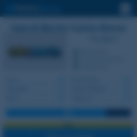
Gale & Martin Casino Bonus
SPELAANBOD
Welkomstpakket
Welkomstbonus t0t €2000
Groot spelaanbod
Bonus
80%
Klantenservice
80%
Spelaanbod
80%
Storten/Uitbetalen
80%
Mobiel
80%
Registreren
80%
80%
BONUS