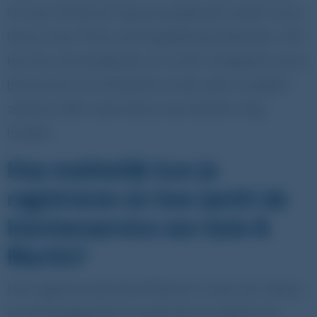
om op te letten je mag als je gebruikt maakt van je
bonus maar 20x je stortingsbedrag uitbetalen. Het
kan dus verstandig zijn om na het rondspelen van je
bonus eerst uit te betalen en dan weer te spelen
zodat je zeker weet dat je al je winsten mag
houden.
Hoe makkelijk kun je
registreren en hoe werkt de
klantenservice van Gale &
Martin?
Het registeren bij Gale & Martin is snel voor elkaar.
Je vult de gegevens in op de site en nadat je de