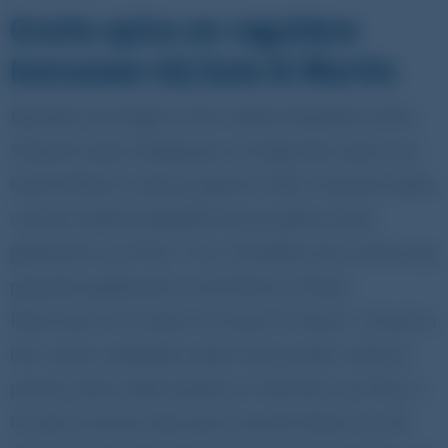
Gratis spins en reguliere
bonussen bij Gale & Martin
Bij beide stortingen in het welkomstpakket zitten
50 gratis spins inbegrepen. Je krijgt deze spins van
Gale & Martin zodra je gestort hebt. De gratis spins
van het welkomstpakket kun je spelen op de
gokkasten van Play ’n Go. Zij hebben een aantal erg
populaire gokkasten zoals Book of Dead,
Reactoonz, Fire Joker en House of Doom. Je kunt in
het casino makkelijk zoeken op provider zodat je
precies weet welke spellen er allemaal van Play ’n
Go zijn en je kunt dan jouw favoriet kiezen om de