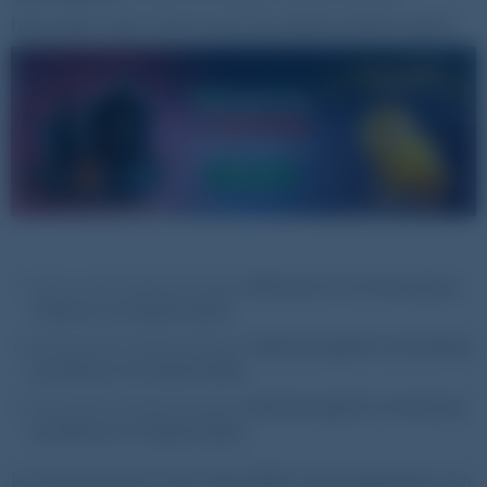
hieronder meer lezen over de welkomstbonussen:
Op de eerste storting ontvang je
300% bonus tot een bedrag van
1.000 euro en 50 gratis spins
Bij de tweede storting ontvang je
100% bonus geld tot een bedrag
van 500 euro en 25 gratis spins
Op de derde storting ontvang je 2
50% bonus geld tot een bedrag
van 500 euro en 25 gratis spins
In totaal kun je in het Slots500 casino genieten van