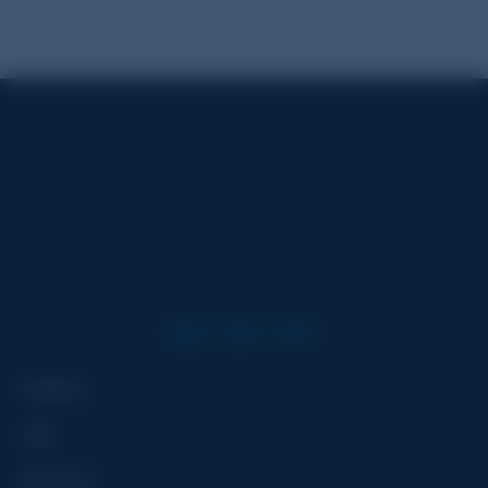
SNEL VAN START
Reviews
Gids
Bonussen