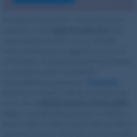
Als je geïnteresseerd bent in slotmachines, grote
jackpotten en een
uitgebreid spelaanbod
is dit
casino de perfecte match voor jou! Slots500
Casino zoals de naam al suggereert richt zich op
slotmachines. Het spelaanbod dat hier beschikbaar
is wordt geleverd door verschillende
topontwikkelaars zoals Amaya,
Thunderkick
,
BetSoft, ELK Studios en Nektan. Dit casino zorgt
ervoor dat ze
altijd de nieuwste en beste spellen
hebben in hun spelaanbod waardoor er altijd wat
leuks te vinden is. Spelers zijn hier altijd tevreden en
zijn het hier nooit zat. Kom meer over het Slots500