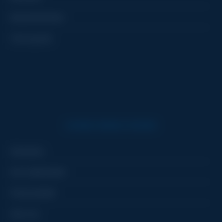
Betaalmethodes
5 Euro gratis
CASINO BONUS RADAR
Disclaimer
Het cookie beleid
Privacy beleid
Over ons