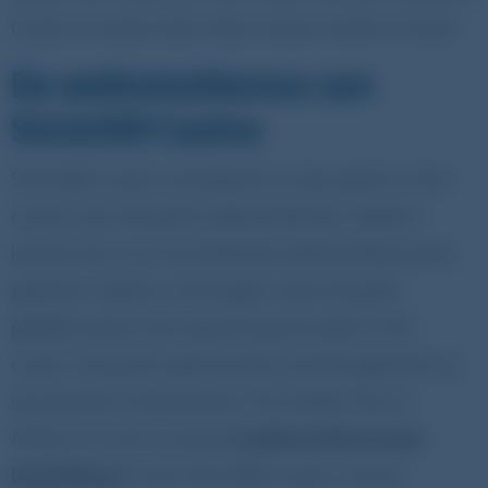
Casino te weten door deze review verder te lezen.
De welkomstbonus van
Slots500 Casino
Slots500 casino verwelkomt al zijn spelers in het
casino met een gulle welkomstbonus. Spelers
kunnen hier van verschillende welkomstbonussen
genieten. Spelers ontvangen naast de gulle
geldbonussen ook nog eens gratis spins in dit
casino. De gratis spins kunnen worden gebruikt op
de populaire slotmachine The Golden Owl of
Athena. Er zijn in totaal
3 welkomstbonussen
beschikbaar
in het Slots500 casino. Je kunt