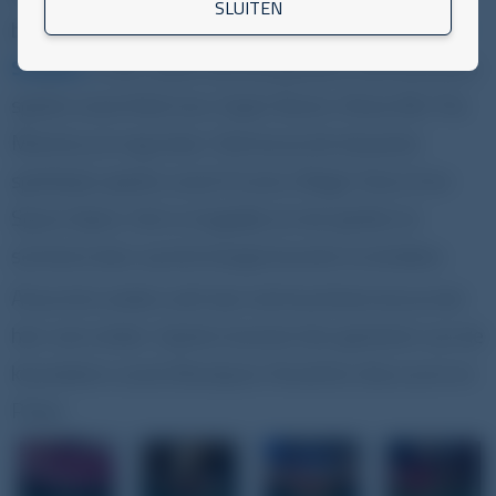
SLUITEN
bijvoorbeeld BetSoft, Amaya, Thunderkick en
ELK
Studios
. In dit casino kun je populaire slotmachines
spelen zoals Red Lion, Super Boom, Show Me The
Mummy en nog meer. Ook kun je de nieuwste
spelletjes spelen zoals 9 Lions, Magic Stars 6 en
Space Spins. Het is mogelijk om de spellen te
sorteren door op het knopje bovenin te drukken.
Als je iets anders wilt dan slotmachines kun je dat
hier ook vinden. Spelers kunnen hier genieten van de
klassiekers zoals Blackjack, Roulette, Baccarat en
Poker.