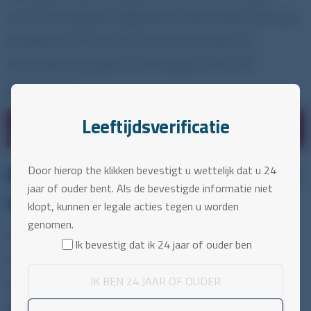
accountmanager toegewezen die je helpt met al je
problemen. Dit zijn een aantal bonussen en
extraatjes die spelers ontvangen in het VIP-
programma.
Leeftijdsverificatie
Het spelaanbod van Slots500
Door hierop the klikken bevestigt u wettelijk dat u 24
jaar of ouder bent. Als de bevestigde informatie niet
Casino
klopt, kunnen er legale acties tegen u worden
genomen.
Er zijn
honderden slotmachines
aanwezig in het
Ik bevestig dat ik 24 jaar of ouder ben
Slots500 Casino. Deze slotmachines worden door
populaire en betrouwbare ontwikkelaars geleverd.
IK BEN 24 JAAR OF OUDER
Een aantal van deze ontwikkelaars zijn