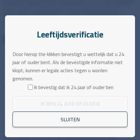
bankroll kunnen doen exploderen, en casino spellen
die er bijna realistischer uitzien dan de wereld
buiten je scherm.
Leeftijdsverificatie
Live casino EUslot
Alhoewel EUslot ook vanwege de naam van het
Door hierop the klikken bevestigt u wettelijk dat u 24
jaar of ouder bent. Als de bevestigde informatie niet
casino een grote nadruk lijkt te hebben op het
klopt, kunnen er legale acties tegen u worden
ontwikkelen van gokkasten, heeft het casino ook
genomen.
een behoorlijk live dealer casino opgezet. Hier vind
Ik bevestig dat ik 24 jaar of ouder ben
je met name enorm veel varianten voor live
IK BEN 24 JAAR OF OUDER
roulette en live blackjack. Deze kan je bijna voor
ieder budget en voor iedere taal wel vinden.
SLUITEN
Daarnaast is er ook een live
dream catcher
én een
live casino hold’em van niemand minder dan