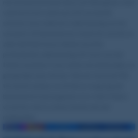
met de beste bonussen die je ooit hebt gezien, maar
vaak kan je een casino pas echt op waarde
schatten als je andersom ondersteuning van hun
verwacht. De klantenservice maakt het verschil, en
zeker bij EUslot kan je rekenen op echte
professionele ondersteuning. Dit toont aan dat
EUslot investeert in hun relatie met de bezoeker, en
graag helpt waar het kan. Hiervoor kan je de FAQ
ten eerste naslaan, en als hier je vraag nog niet
beantwoord is kan je gewoon via e-mail of direct
via de live-chat in contact komen met een
medewerker.