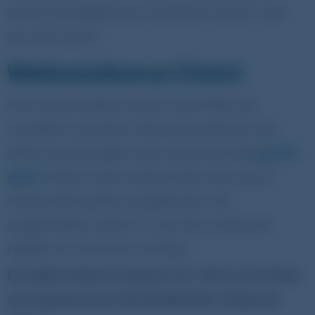
eerste stortingsbonus er bij EUslot uitziet? Lees
dan snel verder!
Welkomstbonus EUslot
Voor nieuwe spelers staat er een flinke zak
voordeel te wachten. Deze bonus bestaat niet
alleen uit gratis geld, maar ook uit een berg
gratis
spins
. EUslot casino snapt immers dat vooral
mensen die houden van gokkasten zich
aangetrokken voelen tot hun site, en beloond
rijkelijk voor de eerste storting:
De welkomstbonus bestaat uit 100% tot €100 én
ook nog eens een indrukwekkende 100 gratis