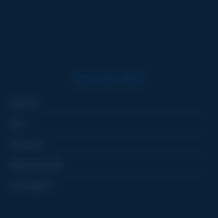
SNEL VAN START
Reviews
Gids
Bonussen
Betaalmethodes
5 Euro gratis