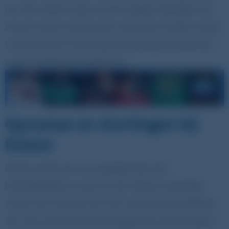
uit. Het online casino is eenvoudig te bereiken via
instant-play in je browser, waarna je zonder verlies
van kwaliteit in ervaring een kleurrijke wereld van
casino spellen kunt genieten.
Opnames en stortingen bij
EUslot
EUslot heeft een omvangrijke lijst met
betalingsopties, waarvan de meeste methoden
zowel voor storten als voor opnames beschikbaar
zijn. Voor de meeste betalingsopties worden geen