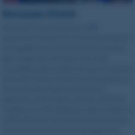
Bonussen EUslot
Bonussen, in-house toernooien en
VIP
programma’s, EUslot zit er vol mee. Iedere dag is er
de mogelijkheid om voordeel te pakken, en dit zijn
geen zuinige kleine extraatjes, maar flinke
stortingsbonussen en prijzen met enorme aantallen
gratis spins. EUslot is immers met name gericht op
het leveren van een grote diversiteit aan
gokkasten, en heeft daarom ook haar promoties
aangepast aan deze doelgroep. Onder de andere de
welkomstbonus zit dan ook boordevol gratis spins.
Wil je precies weten hoe de aanbiedingen en de