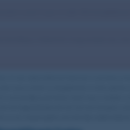
ussen is vanaf 24 jaar of ouder. Wat kost gokken jou?
t beschikbaar in Nederland. Graag verwijzen wij u naar
ts. En niet alleen klinkt het Duits het is ook Duits en h
casino waar je drukt om de gokkasten te laten spinnen 
ich voornamelijk op de Duitse markt maar nu bieden ze
 de stortingsmethodes dat het echt een Europees casi
n en voor nieuwe spelers een hele fijne welkomstbonu