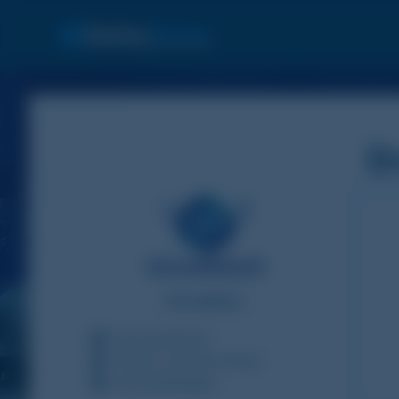
D
SPELAANBOD
Goed spelaanbod
50 spins voor Book of Dead
Snelle uitbetalingen