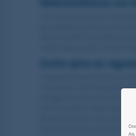
Welkomstbonus van D
Voor nieuwe spelers heeft DrueckGlue
dus verdubbeld worden met een maximum
direct met €200. Dit is heerlijk natuur
zonder de bonus speelt. Hiernaast krij
Gratis spins en regul
Je krijgt bij je welkomstbonus van Dru
stortingsbonus. Deze 50 gratis spins k
bonusgame waarbij je grote winsten k
heeft DrueckGlueck regelmatig nog leu
genoeg. Ook hebben ze een systeem waa
Doo
bonussen uitkiezen. Natuurlijk is het o
Als