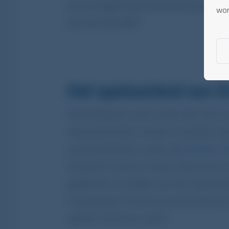
persoonsgebonden bonussen kunt krijgen
wor
dat het leuk blijft.
Het spelaanbod van D
DrueckGlueck is een casino dat zich vo
uitmuntend door samen te werken met 
op DrueckGlueck casino zijn:
Netent
,
P
Starburst, Gonzo’s Guest, Reactoonz en
gokkasten te vinden van het type dat ji
en blackjack. Dit kan op automatische
spelen in het live casino.