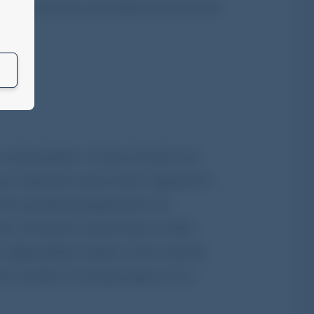
uurlijk moet je wel spelen op een level
casinospellen. Ze doen dit dan ook
paar bekende namen die je tegenkomt
 dus op bekende gokkasten als
or het grote aanbod zijn er altijd
 nodige spellen spelen zoals roulette
te roulette ervaring te gaan en te