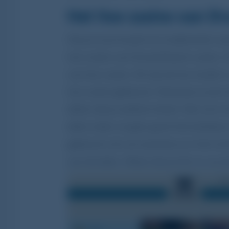
Het live casino van D
Als je ervan houdt om traditionele cas
live casino van DrueckGlueck casino. 
van live casino. Dit zijn de live studi
live casino gebeuren. Wanneer je een li
delers die je welkom heten. Net als in
deler ende croupier gooit het balletje i
gebeuren net als wanneer je in het ech
aan de deler. Alleen doe je het nu via 