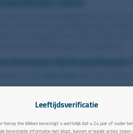
rueckGlueck Casino
ck casino een 100% stortingsbonus klaar staan tot max
 van €100. Stort je dus €100 dan krijg je er €100 bij 
lijk om het casino goed te leren kennen en je kunt twee
g je ook nog eens 50 gratis spins van DrueckGlueck.
iere bonussen bij DrueckGlueck 
eckGlueck casino
50 gratis spins
bij je eerste storting.
rijg je op de populaire Play ’n Go slot Book of Dead. B
unt halen. Deze gratis spins zijn dus absoluut de mo
Leeftijdsverificatie
ke bonussen. Soms krijg je gratis bonussen soms zijn 
rbij je tijdens het spelen punten spaart. Met deze pu
r hierop the klikken bevestigt u wettelijk dat u 24 jaar of ouder ben
ok altijd zo dat wanneer je een reguliere speler bent die
 de bevestigde informatie niet klopt, kunnen er legale acties tegen 