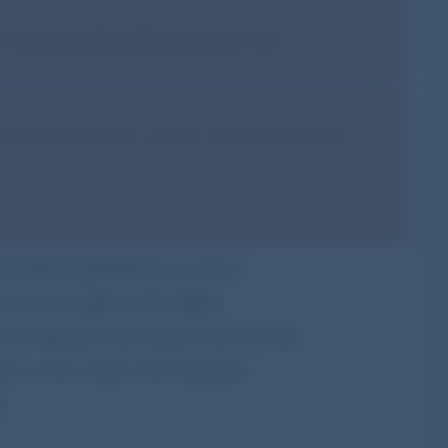
 Stop op tijd! Gokken is vanaf 18+
 de alternatieve casino's op onze website:
et bekent geluksdruk. En dat is
en waar je geluk wilt hebben.
 hun diensten aan binnen heel Europa.
no is. Een casino met een groot
s.