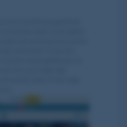
at dan zit je helemaal goed bij het
van de beste studio’s op het gebied
e studio’s die aan de top staan van het
siek casino binnen. Er zijn echte
ren. Kaarten worden gedeeld door de
e ziet alles voor je eigen ogen
je een praatje maken of hulp vragen
amera.