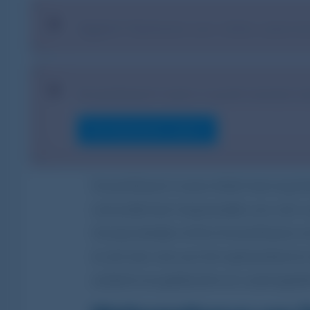
Opgelet! Deelname voor online casino bon
DrueckGlueck Casino is op dit moment nie
Alle Nederlandse casino's
DrueckGlueck Casino klinkt heel erg Dui
natuurlijk heel toepasselijk voor een 
Oorspronkelijk richtte DrueckGlueck z
Je ziet dan ook aan het spelaanbod en
aanbod van gokkasten en casinospelle