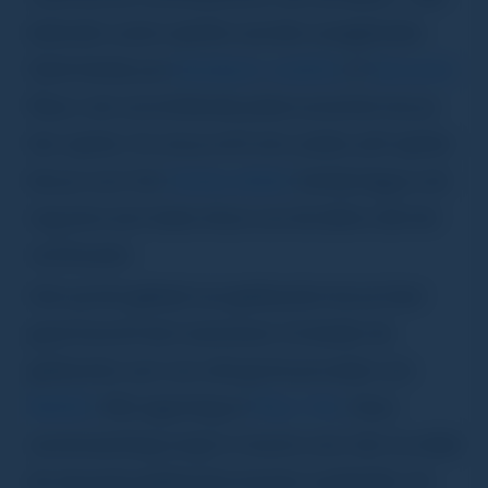
bekende casino spellen worden aangeboden.
Denk hierbij aan
blackjack
,
roulette
of
baccarat
.
Maar ook verschillende pokervarianten kun je
hier spelen. En als je echt iets unieks wilt spelen
kies je voor het
money wheel
, hierbij krijg je ook
nog eens een leuke show van de delers die het
rad draaien.
Ook op het gebied van gokkasten kun je heel
goed terecht bij Casinoland. Ze bieden de
gokkasten aan van alle grote providers als
NetEnt
, Microgaming en
Play ‘n Go
. Deze
samenwerking zorgt er tevens voor dat ze altijd
de nieuwste gokkasten kunnen aanbieden. En