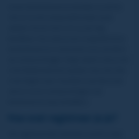
Je kunt de klantenservice bereiken via de live
chat en via het antwoordformulier op de
website. De live chat is 24 uur per dag
bereikbaar. Dus zodra je een vraag hebt kun je
de klantenservice contacteren en je zult direct
een antwoord krijgen. Enige nadeel is dat je niet
in het Nederlands kunt spreken maar dat alles
in het Engels moet. Voordeel is wel dat je een
snel en correct antwoord krijgt en de
klantenservice erg vriendelijk is.
Hoe snel registreer je je?
Het registreren bij Casinoland wordt in twee