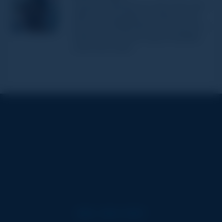
Gokkasten liefhebber pur sang. 33 jaar. Vind
altijd zijn meeste geluk met spelen van zijn
bonussen op NetEnt titels Guns ’N Roses en
Starburst. Ons scherpe oog op de tijdelijke
casino bonus acties.
SNEL VAN START