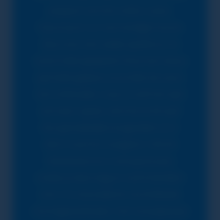
pluspunt aan het online casino.
Daarnaast is er een handige functie
die je laat zien welke spellen je als
laatst hebt gespeeld. Als je een nieuw
spel hebt gedaan en je hebt de naam
niet onthouden, maar je wilt het spel
wel weer spelen, dan kun je dit spel
hier gemakkelijk terugvinden en er
direct naartoe navigeren. Ook de
klantenservice is een grote plus
omdat je deze dag en nacht bereiken
kunt. En natuurlijk de verschillende
stortingsmethodes. Het totaalplaatje