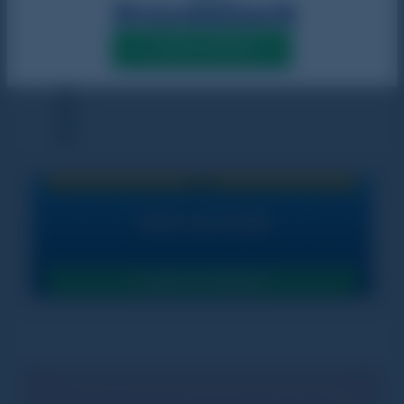
SPELAANBOD
CLAIM JE BONUS!
-
-
-
BONUS
100% tot €200
CLAIM JE BONUS!