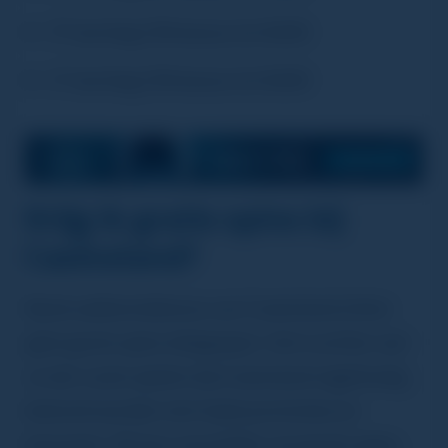
e
3
storting 25% bonus tot €200
e
4
storting 25% bonus tot €200
Krijg ik gratis spins bij
Casinoland?
Bij de welkomstbonus van Casinoland zitten
geen gratis spins inbegrepen. Het is echter wel
zo dat vaste spelers bij Casinoland regelmatig
beloond worden met leuke promoties en
bonussen. Dit kan verschillen van gratis spins,