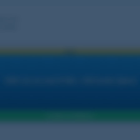
BTC en LTC
n spellen
BONUS
100% tot en met €100 + 250 Gratis Spins!
CLAIM JE BONUS!