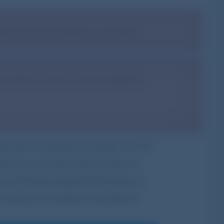
 Stop op tijd! Gokken is vanaf 18+
ernatieve casino's op onze website:
el ziet er erg strak en modern uit. Dit
Bitcoin aan, naast credit cards en e-
k verschillende welkomstbonussen, in
t casino en te weten in onze Bruno