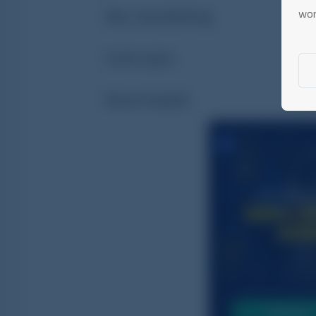
wor
Max. bonusbedrag
€ 1
Gratis spins
25
Bonus looptijd
7 d