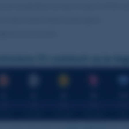
erste/tweede/derde storting Free Spins is 50 EUR, 0,
ree Spins moeten 35 keer worden ingezet.
edige bonusvoorwaarden.
minstens 5% cashback op je dage
voor spelers die houden van
casino cashbacks
! Hier kr