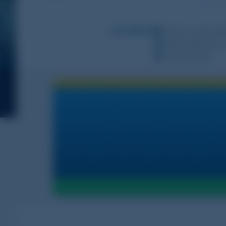
SPELAANBOD
Stort en speel met 
6000+ gokkasten e
Top live casino!