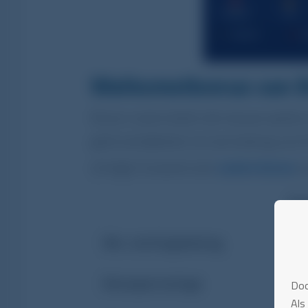
Welkomstbonus van Br
Bruno casino biedt alle nieuwe spelers
geld verdubbelen tot een bedrag van 
Je krijgt trouwens een
casino bonus
vo
Eer
Min. stortingsbedrag
€ 2
Bonuspercentage
10
Doo
Als